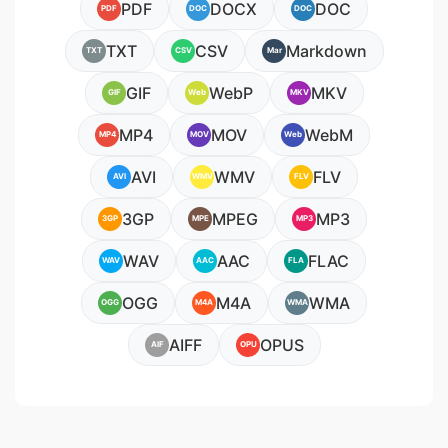
PDF
DOCX
DOC
PDF
DOC
DOC
TXT
CSV
Markdown
TXT
CSV
Mar
GIF
WebP
MKV
GIF
Web
MKV
MP4
MOV
WebM
MP4
MOV
Web
AVI
WMV
FLV
AVI
WMV
FLV
3GP
MPEG
MP3
3GP
MPE
MP3
WAV
AAC
FLAC
WAV
AAC
FLA
OGG
M4A
WMA
OGG
M4A
WMA
AIFF
OPUS
AIF
OPU