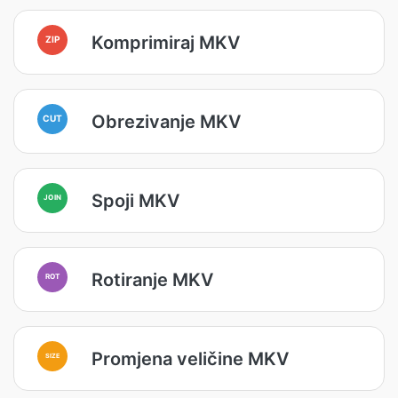
Komprimiraj MKV
ZIP
Obrezivanje MKV
CUT
Spoji MKV
JOIN
Rotiranje MKV
ROT
Promjena veličine MKV
SIZE