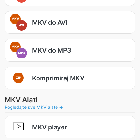
MKV
MKV do AVI
AVI
MKV
MKV do MP3
MP3
Komprimiraj MKV
ZIP
MKV Alati
Pogledajte sve MKV alate →
MKV player