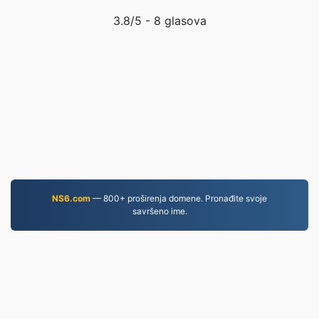
3.8
/5 -
8
glasova
NS6.com
— 800+ proširenja domene. Pronađite svoje
savršeno ime.
MKV.to
Datoteke pretvorene od 2019.