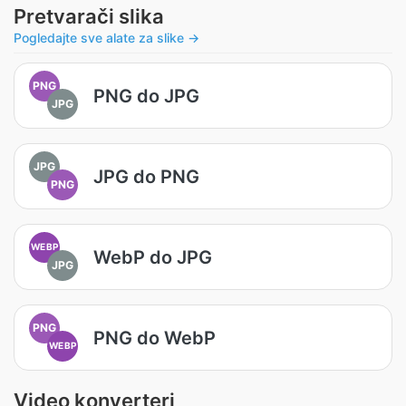
Pretvarači slika
Pogledajte sve alate za slike →
PNG
PNG do JPG
JPG
JPG
JPG do PNG
PNG
WEBP
WebP do JPG
JPG
PNG
PNG do WebP
WEBP
Video konverteri