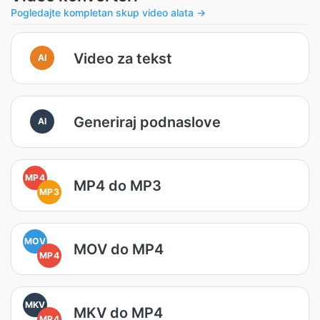
Pogledajte kompletan skup video alata →
Video za tekst
AI
Generiraj podnaslove
AI
MP4
MP4 do MP3
MP3
MOV
MOV do MP4
MP4
MKV
MKV do MP4
MP4