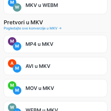
M
MKV u WEBM
W
Pretvori u MKV
Pogledajte sve konverzije u MKV →
M
MP4 u MKV
M
A
AVI u MKV
M
M
MOV u MKV
M
W
WEBM u MKV