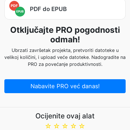
PDF
PDF do EPUB
EPUB
Otključajte PRO pogodnosti
odmah!
Ubrzati završetak projekta, pretvoriti datoteke u
velikoj količini, i upload veće datoteke. Nadogradite na
PRO za povećanje produktivnosti.
Nabavite PRO već danas!
Ocijenite ovaj alat
☆
☆
☆
☆
☆