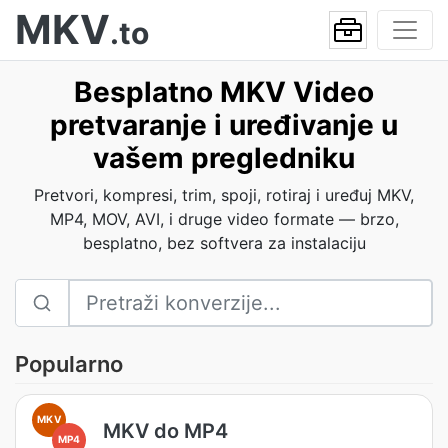
MKV
.to
Besplatno MKV Video
pretvaranje i uređivanje u
vašem pregledniku
Pretvori, kompresi, trim, spoji, rotiraj i uređuj MKV,
MP4, MOV, AVI, i druge video formate — brzo,
besplatno, bez softvera za instalaciju
Popularno
MKV
MKV do MP4
MP4