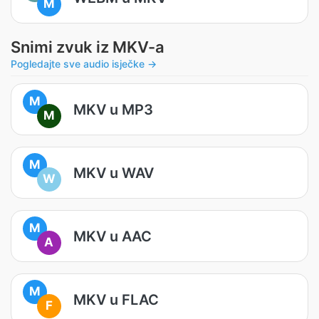
M
Snimi zvuk iz MKV-a
Pogledajte sve audio isječke →
M
MKV u MP3
M
M
MKV u WAV
W
M
MKV u AAC
A
M
MKV u FLAC
F