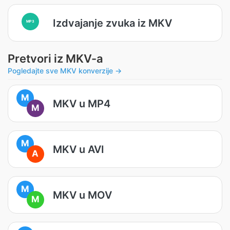
Izdvajanje zvuka iz MKV
MP3
Pretvori iz MKV-a
Pogledajte sve MKV konverzije →
M
MKV u MP4
M
M
MKV u AVI
A
M
MKV u MOV
M