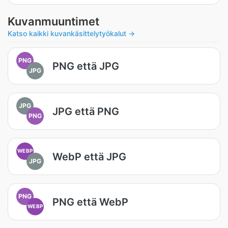
Kuvanmuuntimet
Katso kaikki kuvankäsittelytyökalut →
PNG
PNG että JPG
JPG
JPG
JPG että PNG
PNG
WEBP
WebP että JPG
JPG
PNG
PNG että WebP
WEBP