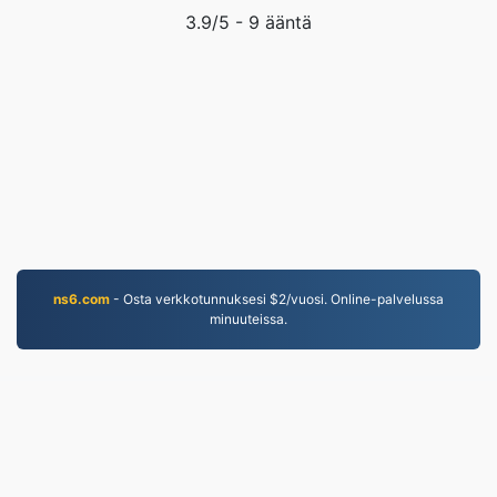
3.9
/5 -
9
ääntä
ns6.com
- Osta verkkotunnuksesi $2/vuosi. Online-palvelussa
minuuteissa.
MKV.to
Vuodesta 2019 lähtien muunnetut tiedostot
Tietosuojakäytäntö
|
Palveluehdot
|
Tietoa meistä
|