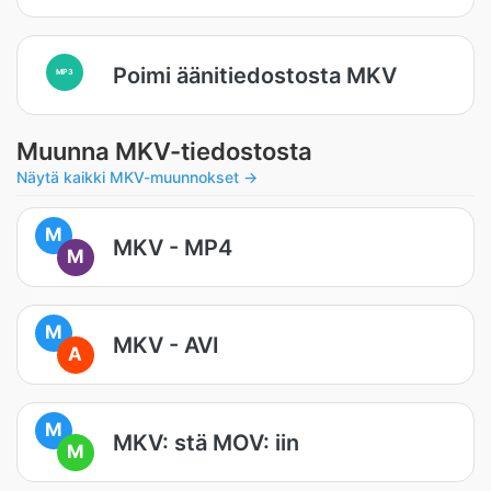
Poimi äänitiedostosta MKV
MP3
Muunna MKV-tiedostosta
Näytä kaikki MKV-muunnokset →
M
MKV - MP4
M
M
MKV - AVI
A
M
MKV: stä MOV: iin
M