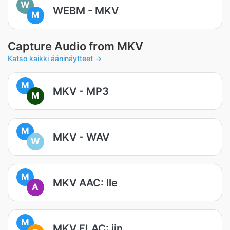
W
WEBM - MKV
M
Capture Audio from MKV
Katso kaikki ääninäytteet →
M
MKV - MP3
M
M
MKV - WAV
W
M
MKV AAC: lle
A
M
MKV FLAC: iin