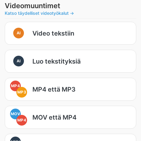
Videomuuntimet
Katso täydelliset videotyökalut →
Video tekstiin
AI
Luo tekstityksiä
AI
MP4
MP4 että MP3
MP3
MOV
MOV että MP4
MP4