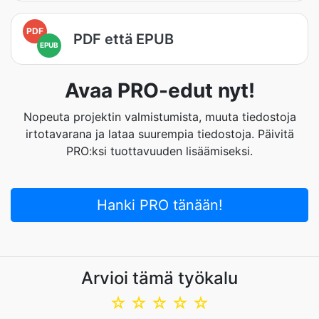
PDF
PDF että EPUB
EPUB
Avaa PRO-edut nyt!
Nopeuta projektin valmistumista, muuta tiedostoja
irtotavarana ja lataa suurempia tiedostoja. Päivitä
PRO:ksi tuottavuuden lisäämiseksi.
Hanki PRO tänään!
Arvioi tämä työkalu
☆
☆
☆
☆
☆