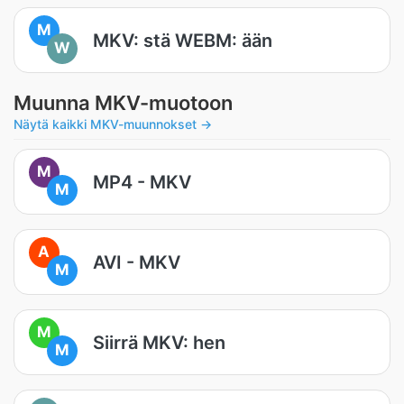
M
MKV: stä WEBM: ään
W
Muunna MKV-muotoon
Näytä kaikki MKV-muunnokset →
M
MP4 - MKV
M
A
AVI - MKV
M
M
Siirrä MKV: hen
M