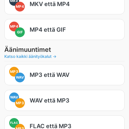
MKV
MKV että MP4
MP4
MP4
MP4 että GIF
GIF
Äänimuuntimet
Katso kaikki äänityökalut →
MP3
MP3 että WAV
WAV
WAV
WAV että MP3
MP3
FLAC
FLAC että MP3
MP3