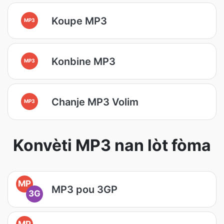
Koupe MP3
MP3
Konbine MP3
MP3
Chanje MP3 Volim
MP3
Konvèti MP3 nan lòt fòma
MP
MP3 pou 3GP
3G
MP