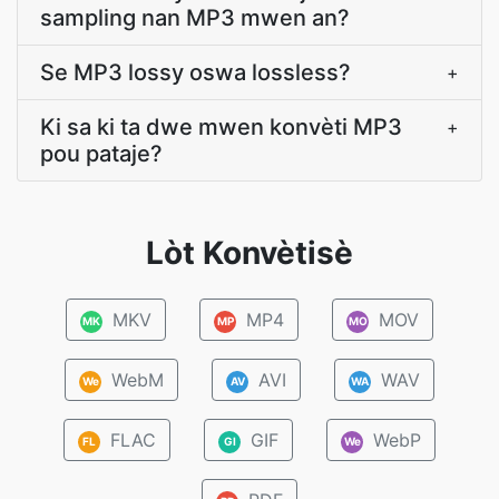
sampling nan MP3 mwen an?
Se MP3 lossy oswa lossless?
+
Ki sa ki ta dwe mwen konvèti MP3
+
pou pataje?
Lòt Konvètisè
MKV
MP4
MOV
MK
MP
MO
WebM
AVI
WAV
We
AV
WA
FLAC
GIF
WebP
FL
GI
We