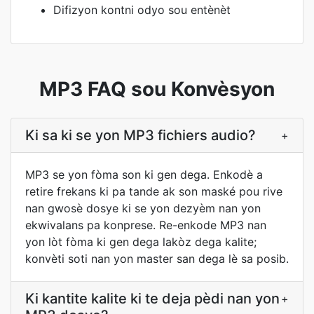
Difizyon kontni odyo sou entènèt
MP3 FAQ sou Konvèsyon
Ki sa ki se yon MP3 fichiers audio?
+
MP3 se yon fòma son ki gen dega. Enkodè a
retire frekans ki pa tande ak son maské pou rive
nan gwosè dosye ki se yon dezyèm nan yon
ekwivalans pa konprese. Re-enkode MP3 nan
yon lòt fòma ki gen dega lakòz dega kalite;
konvèti soti nan yon master san dega lè sa posib.
Ki kantite kalite ki te deja pèdi nan yon
+