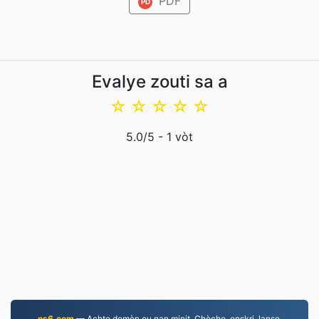
PDF
PD
Evalye zouti sa a
☆
☆
☆
☆
☆
5.0
/5 -
1
vòt
ns6.com
— Achte domèn ou nan minit. Chèche, enskri, lanse.