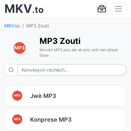
MKV
.to
MKV.to
MP3 Zouti
MP3 Zouti
MP3
Konvèti MP3 pou ale ak pou soti nan plizyè
fòma
Jwè MP3
MP3
Konprese MP3
MP3