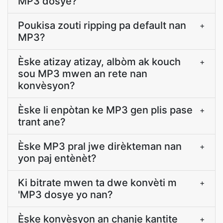
MP3 dosye?
Poukisa zouti ripping pa default nan
+
MP3?
Èske atizay atizay, albòm ak kouch
+
sou MP3 mwen an rete nan
konvèsyon?
Èske li enpòtan ke MP3 gen plis pase
+
trant ane?
Èske MP3 pral jwe dirèkteman nan
+
yon paj entènèt?
Ki bitrate mwen ta dwe konvèti m
+
'MP3 dosye yo nan?
Èske konvèsyon an chanje kantite
+