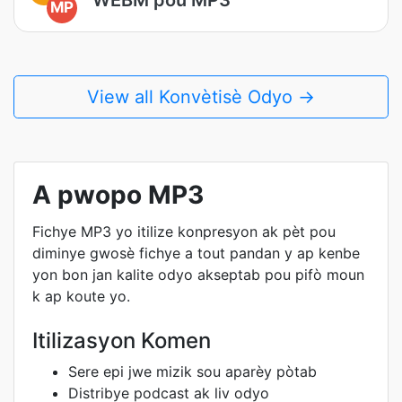
MP
View all Konvètisè Odyo →
A pwopo MP3
Fichye MP3 yo itilize konpresyon ak pèt pou
diminye gwosè fichye a tout pandan y ap kenbe
yon bon jan kalite odyo akseptab pou pifò moun
k ap koute yo.
Itilizasyon Komen
Sere epi jwe mizik sou aparèy pòtab
Distribye podcast ak liv odyo