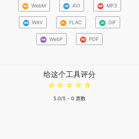
WebM
AVI
MP3
We
AV
MP
WAV
FLAC
GIF
WA
FL
GI
WebP
PDF
We
PD
给这个工具评分
☆
☆
☆
☆
☆
5.0
/5 -
0
票数