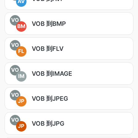
AV
VO
VOB 到BMP
BM
VO
VOB 到FLV
FL
VO
VOB 到IMAGE
IM
VO
VOB 到JPEG
JP
VO
VOB 到JPG
JP