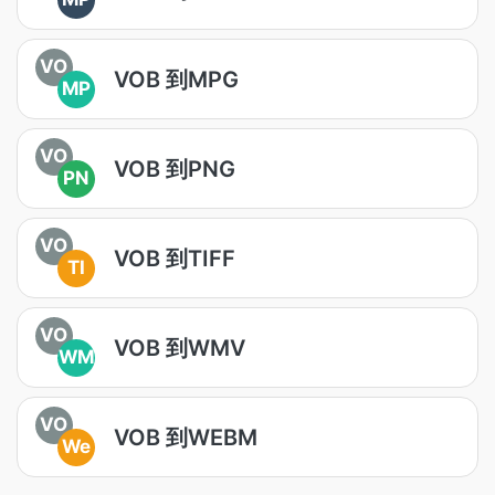
VO
VOB 到MPG
MP
VO
VOB 到PNG
PN
VO
VOB 到TIFF
TI
VO
VOB 到WMV
WM
VO
VOB 到WEBM
We