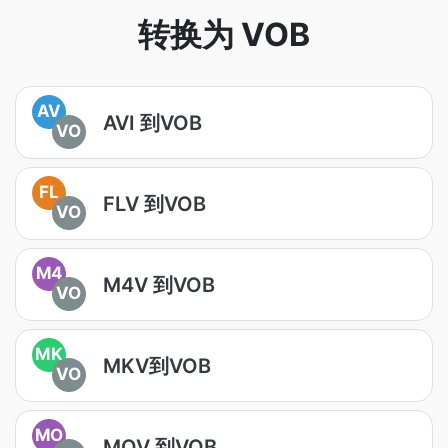
转换为 VOB
AV
AVI 到VOB
VO
FL
FLV 到VOB
VO
M4
M4V 到VOB
VO
MK
MKV到VOB
VO
MO
MOV 到VOB