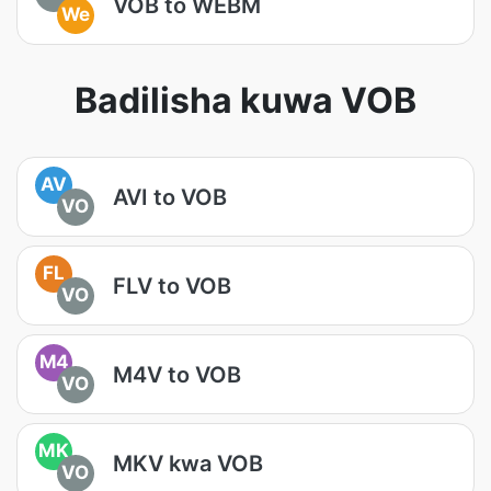
VOB to WEBM
We
Badilisha kuwa VOB
AV
AVI to VOB
VO
FL
FLV to VOB
VO
M4
M4V to VOB
VO
MK
MKV kwa VOB
VO