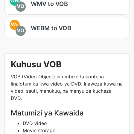
WM
WMV to VOB
VO
We
WEBM to VOB
VO
Kuhusu VOB
VOB (Video Object) ni umbizo la kontena
linalotumika kwa video ya DVD. Inaweza kuwa na
video, sauti, manukuu, na menyu za kucheza
DVD.
Matumizi ya Kawaida
DVD video
Movie storage