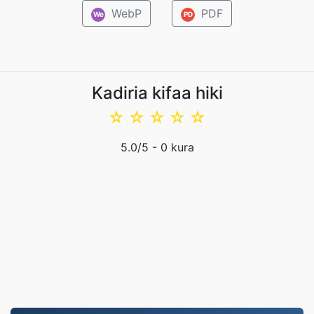
WebP
PDF
We
PD
Kadiria kifaa hiki
☆
☆
☆
☆
☆
5.0
/5 -
0
kura