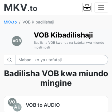
MKV
.to
MKV.to
VOB Kibadilishaji
VOB Kibadilishaji
VOB
Badilisha VOB kwenda na kutoka kwa miundo
mbalimbali
Badilisha VOB kwa miundo
mingine
VO
VOB to AUDIO
AU