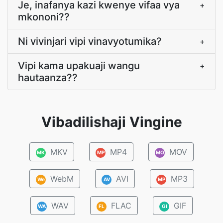
Je, inafanya kazi kwenye vifaa vya
+
mkononi??
Ni vivinjari vipi vinavyotumika?
+
Vipi kama upakuaji wangu
+
hautaanza??
Vibadilishaji Vingine
MKV
MP4
MOV
MK
MP
MO
WebM
AVI
MP3
We
AV
MP
WAV
FLAC
GIF
WA
FL
GI