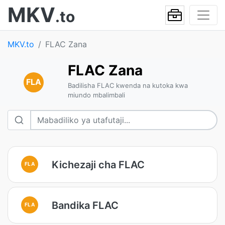
MKV
.to
MKV.to
FLAC Zana
FLAC Zana
FLA
Badilisha FLAC kwenda na kutoka kwa
miundo mbalimbali
Kichezaji cha FLAC
FLA
Bandika FLAC
FLA