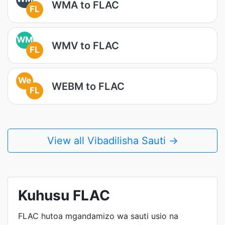
WMA to FLAC
FL
WM
WMV to FLAC
FL
We
WEBM to FLAC
FL
View all Vibadilisha Sauti →
Kuhusu FLAC
FLAC hutoa mgandamizo wa sauti usio na