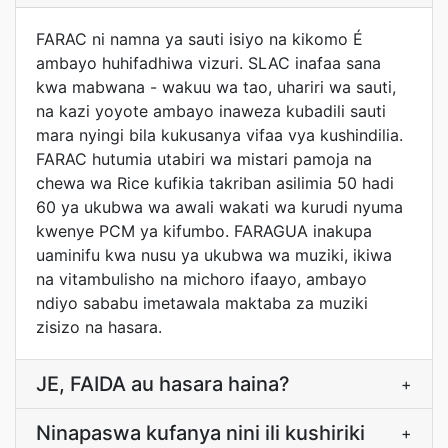
FARAC ni namna ya sauti isiyo na kikomo É
ambayo huhifadhiwa vizuri. SLAC inafaa sana
kwa mabwana - wakuu wa tao, uhariri wa sauti,
na kazi yoyote ambayo inaweza kubadili sauti
mara nyingi bila kukusanya vifaa vya kushindilia.
FARAC hutumia utabiri wa mistari pamoja na
chewa wa Rice kufikia takriban asilimia 50 hadi
60 ya ukubwa wa awali wakati wa kurudi nyuma
kwenye PCM ya kifumbo. FARAGUA inakupa
uaminifu kwa nusu ya ukubwa wa muziki, ikiwa
na vitambulisho na michoro ifaayo, ambayo
ndiyo sababu imetawala maktaba za muziki
zisizo na hasara.
JE, FAIDA au hasara haina?
+
Ninapaswa kufanya nini ili kushiriki
+