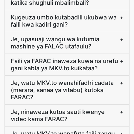
katika shughuli mbalimbali?
Kugeuza umbo kutabadili ukubwa wa
+
faili kwa kadiri gani?
Je, upasuaji wangu wa kutumia
+
mashine ya FALAC utafaulu?
Faili ya FARAC inaweza kuwa na urefu
+
gani kabla ya MKV.to kuikataa?
Je, watu MKV.to wanahifadhi cadata
+
(marara, sanaa ya vitabu) kutoka
FARAC?
Je, ninaweza kutoa sauti kwenye
+
video kama FARAC?
Je, watu MKV.to wanafuta faili zangu
+