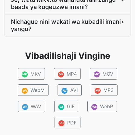
baada ya kugeuzwa imani?
Nichague nini wakati wa kubadili imani
+
yangu?
Vibadilishaji Vingine
MKV
MP4
MOV
MK
MP
MO
WebM
AVI
MP3
We
AV
MP
WAV
GIF
WebP
WA
GI
We
PDF
PD