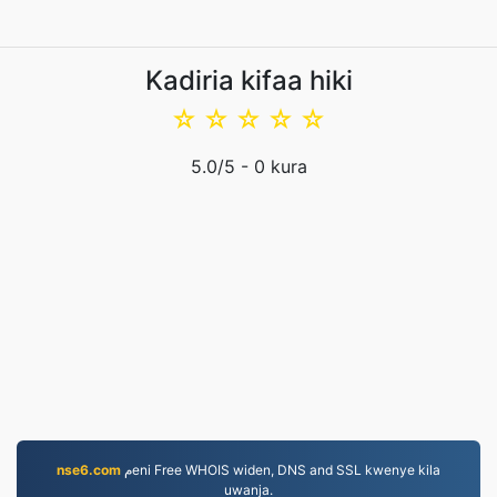
Kadiria kifaa hiki
☆
☆
☆
☆
☆
5.0
/5 -
0
kura
nse6.com
مeni Free WHOIS widen, DNS and SSL kwenye kila
uwanja.