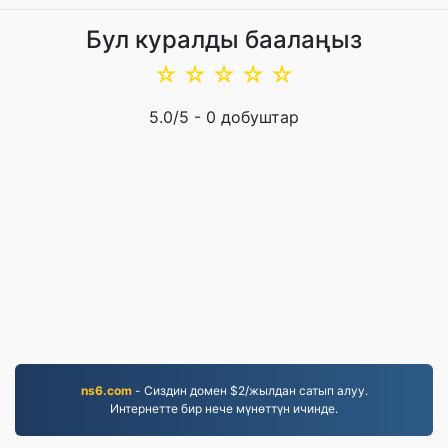
Бул куралды баалаңыз
☆
☆
☆
☆
☆
5.0
/5 -
0
добуштар
ns6.com
- Сиздин домен $2/жылдан сатып алуу.
Интернетте бир нече мүнөттүн ичинде.