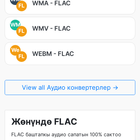
WMA - FLAC
FL
WM
WMV - FLAC
FL
We
WEBM - FLAC
FL
View all Аудио конвертерлер →
Жөнүндө FLAC
FLAC баштапкы аудио сапатын 100% сактоо