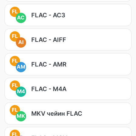
FL
FLAC - AC3
AC
FL
FLAC - AIFF
AI
FL
FLAC - AMR
AM
FL
FLAC - M4A
M4
FL
MKV чейин FLAC
MK
FL