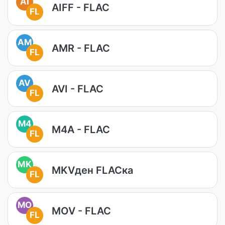
AI
AIFF - FLAC
FL
AM
AMR - FLAC
FL
AV
AVI - FLAC
FL
M4
M4A - FLAC
FL
MK
MKVден FLACка
FL
MO
MOV - FLAC
FL