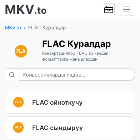
MKV
.to
MKV.to
FLAC Куралдар
FLAC Куралдар
FLA
Конвертациялоо FLAC ар кандай
форматтарга жана алардан
FLAC ойноткучу
FLA
FLAC сындыруу
FLA