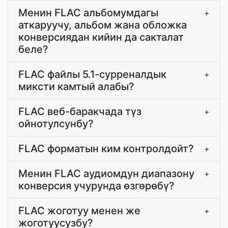
Менин FLAC альбомумдагы
+
аткаруучу, альбом жана обложка
конверсиядан кийин да сакталат
беле?
FLAC файлы 5.1-сурреналдык
+
миксти камтый алабы?
FLAC веб-баракчада түз
+
ойнотулсунбу?
FLAC форматын ким контролдойт?
+
Менин FLAC аудиомдун диапазону
+
конверсия учурунда өзгөрөбү?
FLAC жоготуу менен же
+
жоготуусузбу?