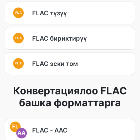
FLAC түзүү
FLA
FLAC бириктирүү
FLA
FLAC эски том
FLA
Конвертациялоо FLAC
башка форматтарга
FL
FLAC - AAC
AA