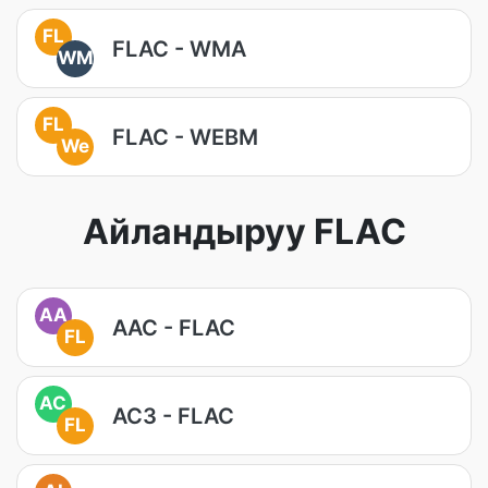
FL
FLAC - WMA
WM
FL
FLAC - WEBM
We
Айландыруу FLAC
AA
AAC - FLAC
FL
AC
AC3 - FLAC
FL