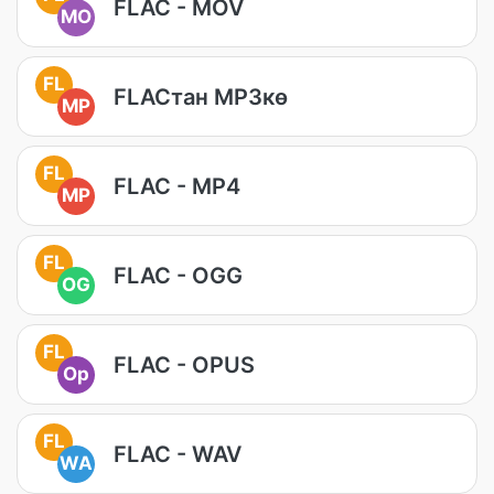
FLAC - MOV
MO
FL
FLACтан MP3кө
MP
FL
FLAC - MP4
MP
FL
FLAC - OGG
OG
FL
FLAC - OPUS
Op
FL
FLAC - WAV
WA