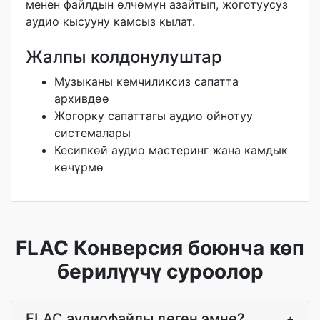
менен файлдын өлчөмүн азайтып, жоготуусуз
аудио кысууну камсыз кылат.
Жалпы колдонулуштар
Музыканы кемчиликсиз сапатта
архивдөө
Жогорку сапаттагы аудио ойнотуу
системалары
Кесипкөй аудио мастеринг жана камдык
көчүрмө
FLAC Конверсия боюнча көп
берилүүчү суроолор
FLAC аудиофайлы деген эмне?
+