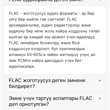
FLAC - жоготуусуз аудио форматы - ар бир
үлгү бир кыйла так сакталат. FLAC
архивдөөчүлөр, аудио редакторлор жана
аудиону бир нече жолу кайра коддоону талап
кылган ар кандай иш-аракет үчүн идеалдуу.
FLAC линейдик болжолду жана Rice
коддоосун колдонот, бул оригиналдык
өлчөмүн 50-60%га чейин жеткирүү үчүн, ал
эми PCMге кайра декоддоо үчүн бит-
идентикалык.
FLAC жоготуусуз деген эмнени
+
билдирет?
Эмне үчүн тартуу аспаптары FLAC
+
деп орнотулган?