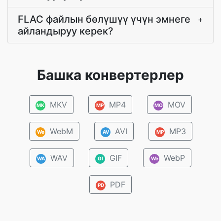
FLAC файлын бөлүшүү үчүн эмнеге
+
айландыруу керек?
Башка конвертерлер
MKV
MP4
MOV
MK
MP
MO
WebM
AVI
MP3
We
AV
MP
WAV
GIF
WebP
WA
GI
We
PDF
PD