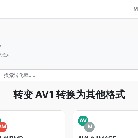
M
器
间的往来
转变 AV1 转换为其他格式
AV
BM
IM