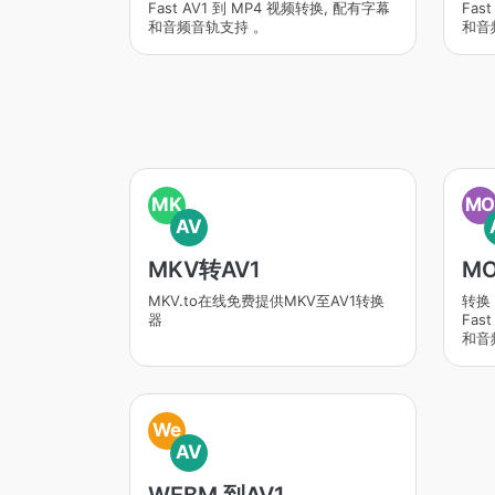
Fast AV1 到 MP4 视频转换, 配有字幕
Fas
和音频音轨支持 。
和音
MK
M
AV
MKV转AV1
MO
MKV.to在线免费提供MKV至AV1转换
转换 
器
Fas
和音
We
AV