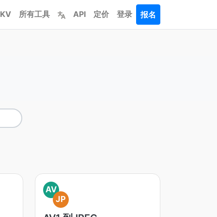
KV
所有工具
API
定价
登录
报名
AV
JP