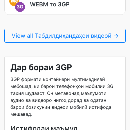
We
WEBM то 3GP
3G
View all Табдилдиҳандаҳои видеоӣ →
Дар бораи 3GP
3GP формати контейнери мултимедиявӣ
мебошад, ки барои телефонҳои мобилии 3G
таҳия шудааст. Он метавонад маълумоти
аудио ва видеоро нигоҳ дорад ва одатан
барои бозикунии видеои мобилӣ истифода
мешавад.
Истифодаи маъмул