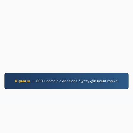
6-уми ш.
— 800+ domain extensions. Ҷустуҷӯи номи комил.
MKV.to
Файлҳое, ки аз соли 2019 инҷониб табдил дода
шудаанд