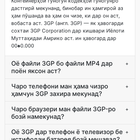
Контейнерҳои гуногун кодекҳои гуногунро
дастгирӣ мекунанд, бинобар ин ҳамгироӣ аз
ҳам пӯшанда ва ҳам он чизе, ки дар он аст,
вобаста аст. 3GP (англ. 3GP) — як ҳавогарди
сохтаи 3GP Corporation дар кишвари Иёлоти
Муттаҳидаи Амрико аст. ин ҳавогард дар
00♠0.000
Оё файли 3GP бо файли MP4 дар
+
поён яксон аст?
Чаро телефони ман ҳама чизро
+
ҳамчун 3GP захира мекунад?
Чаро браузери ман файли 3GP-ро
+
бозӣ намекунад?
Оё 3GP дар телефон ё телевизор бе
+
истифодаи батарея бозӣ мешавад?