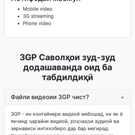
Mobile video
3G streaming
Phone video
3GP Саволҳои зуд-зуд
додашаванда оид ба
табдилдиҳӣ
Файли видеоии 3GP чист?
+
3GP - ин контейнери видеоӣ мебошад, ки як ё
якчанд ҷараёни видеоӣ, роҳчаҳои аудиоӣ ва
зернависи интихобиро дар бар мегирад.