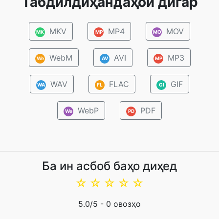
Табдилдиҳандаҳои дигар
MKV
MP4
MOV
MK
MP
MO
WebM
AVI
MP3
We
AV
MP
WAV
FLAC
GIF
WA
FL
GI
WebP
PDF
We
PD
Ба ин асбоб баҳо диҳед
☆
☆
☆
☆
☆
5.0
/5 -
0
овозҳо