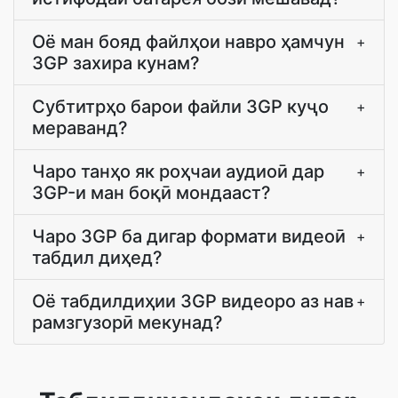
Оё ман бояд файлҳои навро ҳамчун
+
3GP захира кунам?
Субтитрҳо барои файли 3GP куҷо
+
мераванд?
Чаро танҳо як роҳчаи аудиоӣ дар
+
3GP-и ман боқӣ мондааст?
Чаро 3GP ба дигар формати видеоӣ
+
табдил диҳед?
Оё табдилдиҳии 3GP видеоро аз нав
+
рамзгузорӣ мекунад?