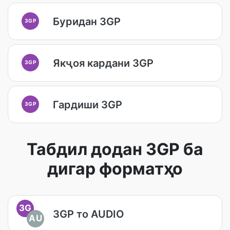
Буридан 3GP
3GP
Якҷоя кардани 3GP
3GP
Гардиши 3GP
3GP
Табдил додан 3GP ба
дигар форматҳо
3G
3GP то AUDIO
AU