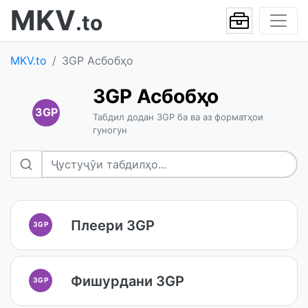
MKV
.to
MKV.to
3GP Асбобҳо
3GP Асбобҳо
3GP
Табдил додан 3GP ба ва аз форматҳои
гуногун
Плеери 3GP
3GP
Фишурдани 3GP
3GP