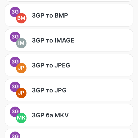
3G
3GP то BMP
BM
3G
3GP то IMAGE
IM
3G
3GP то JPEG
JP
3G
3GP то JPG
JP
3G
3GP ба MKV
MK
3G