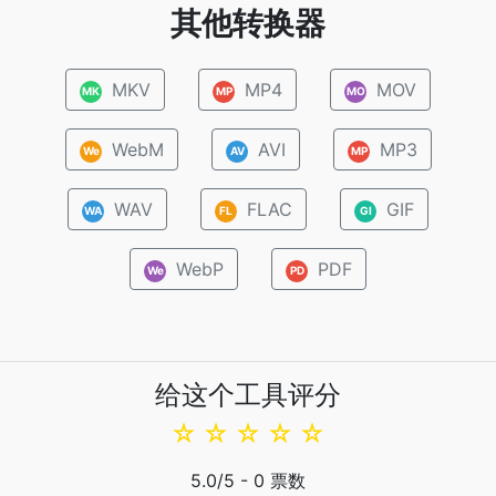
其他转换器
MKV
MP4
MOV
MK
MP
MO
WebM
AVI
MP3
We
AV
MP
WAV
FLAC
GIF
WA
FL
GI
WebP
PDF
We
PD
给这个工具评分
☆
☆
☆
☆
☆
5.0
/5 -
0
票数