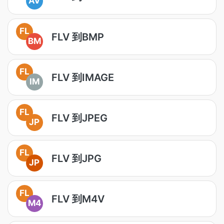
AV
FL
FLV 到BMP
BM
FL
FLV 到IMAGE
IM
FL
FLV 到JPEG
JP
FL
FLV 到JPG
JP
FL
FLV 到M4V
M4