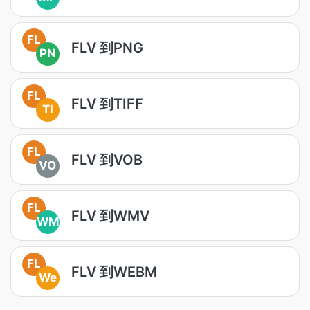
FL
FLV 到PNG
PN
FL
FLV 到TIFF
TI
FL
FLV 到VOB
VO
FL
FLV 到WMV
WM
FL
FLV 到WEBM
We