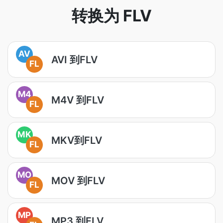
转换为 FLV
AV
AVI 到FLV
FL
M4
M4V 到FLV
FL
MK
MKV到FLV
FL
MO
MOV 到FLV
FL
MP
MP3 到FLV