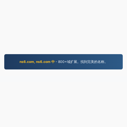
ns6.com, ns6.com 中
- 800+域扩展。找到完美的名称。
MKV.to
2019年以来转换的文件
隐私政策
|
服务条款
|
关于我们
|
联系我们
|
API
|
样本
|
安裝 AppA
© 2026 MKV.to
|
VPS.org
LLC | 由……制造
nadermx