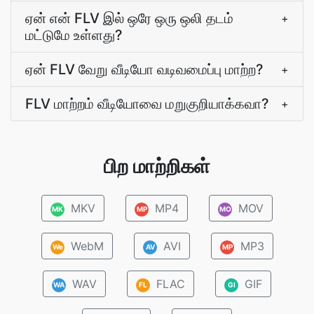
ஏன் என் FLV இல் ஒரே ஒரு ஒலி தடம்
+
மட்டுமே உள்ளது?
ஏன் FLV வேறு வீடியோ வடிவமைப்பு மாற்ற?
+
FLV மாற்றம் வீடியோவை மறுகுறியாக்கவா?
+
பிற மாற்றிகள்
MKV
MP4
MOV
MK
MP
MO
WebM
AVI
MP3
We
AV
MP
WAV
FLAC
GIF
WA
FL
GI