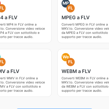
MP
FL
FL
4 a FLV
MPEG a FLV
erti MP4 in FLV online a
Converti MPEG in FLV online a
to. Conversione video veloce
MKV.to. Conversione video vel
P4 a FLV con sottotitolo e
da MPEG a FLV con sottotitolo
orto per tracce audio.
supporto per tracce audio.
M
We
FL
FL
V a FLV
WEBM a FLV
erti WMV in FLV online a
Converti WEBM in FLV online a
to. Conversione video veloce
MKV.to. Conversione video vel
MV a FLV con sottotitolo e
da WEBM a FLV con sottotitolo
orto per tracce audio.
supporto per tracce audio.