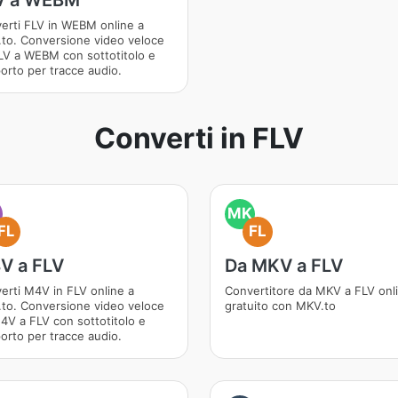
V a WEBM
erti FLV in WEBM online a
to. Conversione video veloce
LV a WEBM con sottotitolo e
orto per tracce audio.
Converti in FLV
MK
FL
FL
V a FLV
Da MKV a FLV
erti M4V in FLV online a
Convertitore da MKV a FLV onl
to. Conversione video veloce
gratuito con MKV.to
4V a FLV con sottotitolo e
orto per tracce audio.