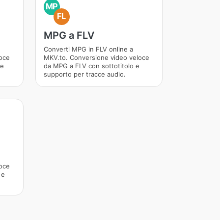
MP
FL
MPG a FLV
Converti MPG in FLV online a
oce
MKV.to. Conversione video veloce
 e
da MPG a FLV con sottotitolo e
supporto per tracce audio.
oce
 e