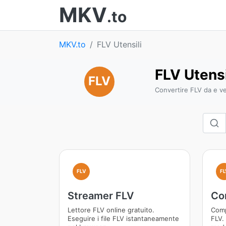
MKV
.to
MKV.to
FLV Utensili
FLV Utensi
FLV
Convertire FLV da e ve
FLV
FL
Streamer FLV
Co
Lettore FLV online gratuito.
Comp
Eseguire i file FLV istantaneamente
FLV. 