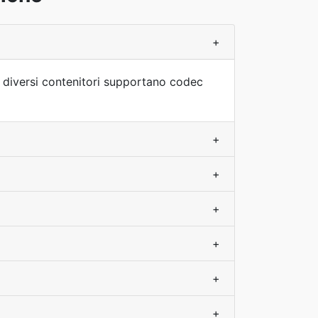
+
 I diversi contenitori supportano codec
+
+
+
+
+
+