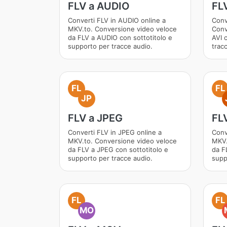
FLV a AUDIO
FLV
Converti FLV in AUDIO online a
Conv
MKV.to. Conversione video veloce
Conv
da FLV a AUDIO con sottotitolo e
AVI 
supporto per tracce audio.
trac
FL
FL
JP
FLV a JPEG
FL
Converti FLV in JPEG online a
Conv
MKV.to. Conversione video veloce
MKV.
da FLV a JPEG con sottotitolo e
da F
supporto per tracce audio.
supp
FL
FL
MO