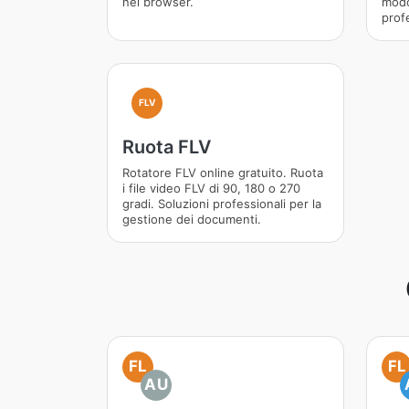
nel browser.
modo
prof
FLV
Ruota FLV
Rotatore FLV online gratuito. Ruota
i file video FLV di 90, 180 o 270
gradi. Soluzioni professionali per la
gestione dei documenti.
FL
FL
AU