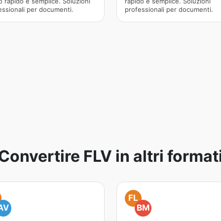
 rapido e semplice. Soluzioni
rapido e semplice. Soluzioni
essionali per documenti.
professionali per documenti.
Convertire FLV in altri format
FL
AV
BM