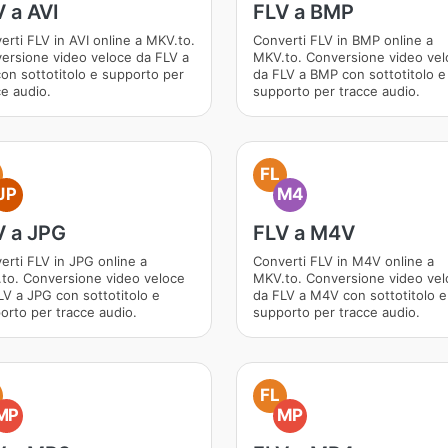
 a AVI
FLV a BMP
erti FLV in AVI online a MKV.to.
Converti FLV in BMP online a
ersione video veloce da FLV a
MKV.to. Conversione video vel
con sottotitolo e supporto per
da FLV a BMP con sottotitolo e
ce audio.
supporto per tracce audio.
FL
JP
M4
V a JPG
FLV a M4V
erti FLV in JPG online a
Converti FLV in M4V online a
to. Conversione video veloce
MKV.to. Conversione video vel
LV a JPG con sottotitolo e
da FLV a M4V con sottotitolo e
orto per tracce audio.
supporto per tracce audio.
FL
MP
MP