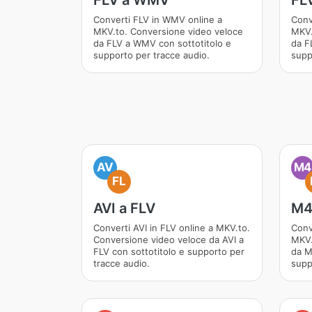
FLV a WMV
FL
Converti FLV in WMV online a
Conv
MKV.to. Conversione video veloce
MKV.
da FLV a WMV con sottotitolo e
da F
supporto per tracce audio.
supp
AV
M4
FL
AVI a FLV
M4
Converti AVI in FLV online a MKV.to.
Conv
Conversione video veloce da AVI a
MKV.
FLV con sottotitolo e supporto per
da M
tracce audio.
supp