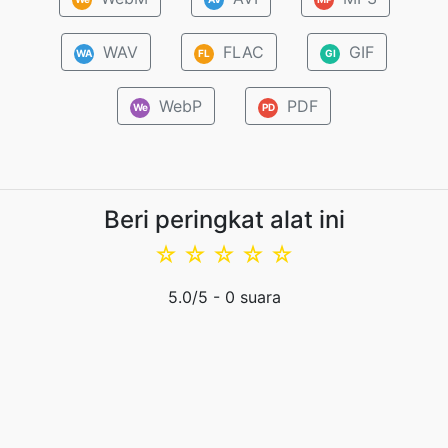
WAV
FLAC
GIF
WA
FL
GI
WebP
PDF
We
PD
Beri peringkat alat ini
☆
☆
☆
☆
☆
5.0
/5 -
0
suara