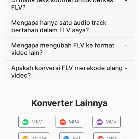
Di mana teks subtitel untuk berkas
+
FLV?
Mengapa hanya satu audio track
+
bertahan dalam FLV saya?
Mengapa mengubah FLV ke format
+
video lain?
Apakah konversi FLV merekode ulang
+
video?
Konverter Lainnya
MKV
MP4
MOV
MK
MP
MO
WebM
AVI
MP3
We
AV
MP