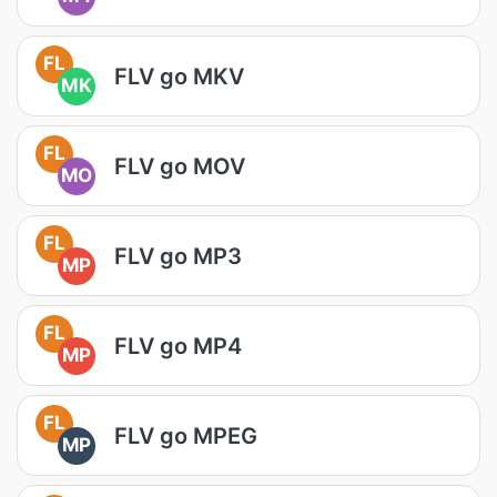
FL
FLV go MKV
MK
FL
FLV go MOV
MO
FL
FLV go MP3
MP
FL
FLV go MP4
MP
FL
FLV go MPEG
MP