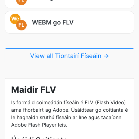
We
WEBM go FLV
FL
View all Tiontairí Físeáin →
Maidir FLV
Is formáid coimeádán físeáin é FLV (Flash Video)
arna fhorbairt ag Adobe. Úsáidtear go coitianta é
le haghaidh sruthú físeáin ar líne agus tacaíonn
Adobe Flash Player leis.