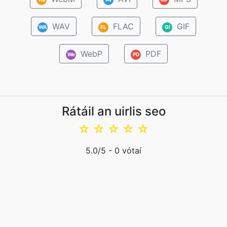
WAV
FLAC
GIF
WA
FL
GI
WebP
PDF
We
PD
Rátáil an uirlis seo
☆
☆
☆
☆
☆
5.0
/5 -
0
vótaí