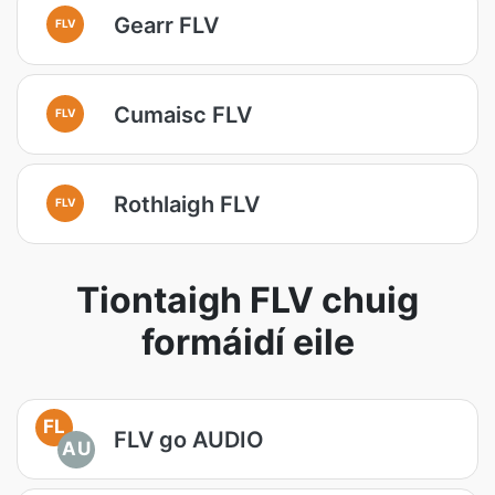
Gearr FLV
FLV
Cumaisc FLV
FLV
Rothlaigh FLV
FLV
Tiontaigh FLV chuig
formáidí eile
FL
FLV go AUDIO
AU