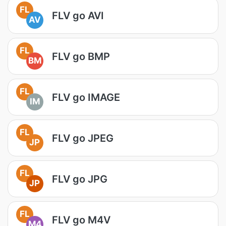
FL
FLV go AVI
AV
FL
FLV go BMP
BM
FL
FLV go IMAGE
IM
FL
FLV go JPEG
JP
FL
FLV go JPG
JP
FL
FLV go M4V
M4