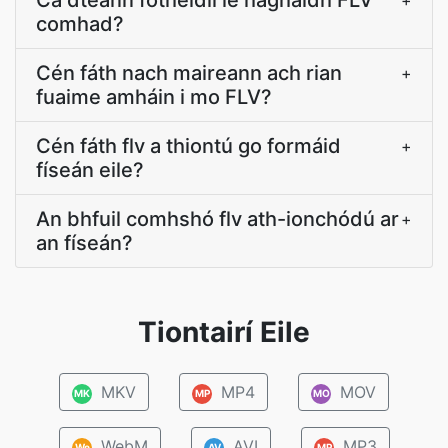
Cá dtéann fotheidil le haghaidh FLV
+
comhad?
Cén fáth nach maireann ach rian
+
fuaime amháin i mo FLV?
Cén fáth flv a thiontú go formáid
+
físeán eile?
An bhfuil comhshó flv ath-ionchódú ar
+
an físeán?
Tiontairí Eile
MKV
MP4
MOV
MK
MP
MO
WebM
AVI
MP3
We
AV
MP