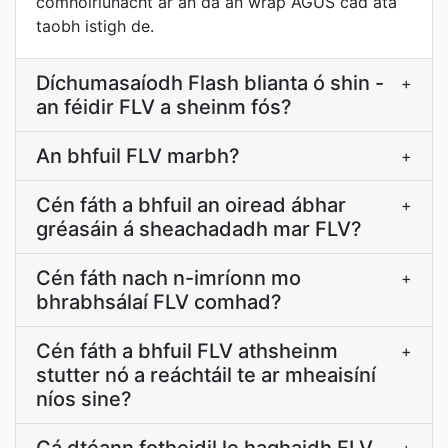
comhoiriúnacht ar an dá an wrap AGUS cad atá
taobh istigh de.
Díchumasaíodh Flash blianta ó shin -
+
an féidir FLV a sheinm fós?
An bhfuil FLV marbh?
+
Cén fáth a bhfuil an oiread ábhar
+
gréasáin á sheachadadh mar FLV?
Cén fáth nach n-imríonn mo
+
bhrabhsálaí FLV comhad?
Cén fáth a bhfuil FLV athsheinm
+
stutter nó a reáchtáil te ar mheaisíní
níos sine?