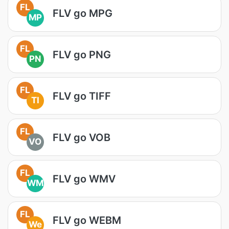
FL
FLV go MPG
MP
FL
FLV go PNG
PN
FL
FLV go TIFF
TI
FL
FLV go VOB
VO
FL
FLV go WMV
WM
FL
FLV go WEBM
We