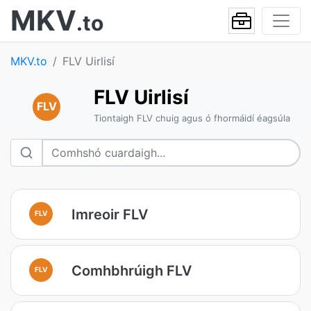
MKV
.to
MKV.to
FLV Uirlisí
FLV Uirlisí
FLV
Tiontaigh FLV chuig agus ó fhormáidí éagsúla
Imreoir FLV
FLV
Comhbhrúigh FLV
FLV