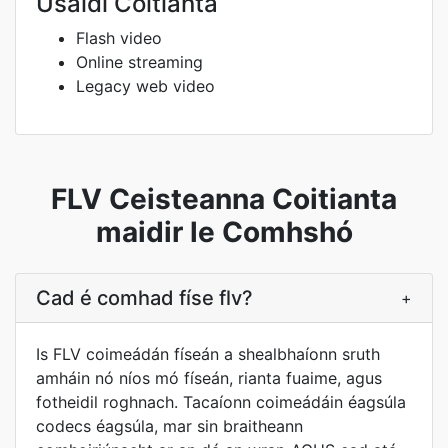
Úsáidí Coitianta
Flash video
Online streaming
Legacy web video
FLV Ceisteanna Coitianta
maidir le Comhshó
Cad é comhad físe flv?
+
Is FLV coimeádán físeán a shealbhaíonn sruth
amháin nó níos mó físeán, rianta fuaime, agus
fotheidil roghnach. Tacaíonn coimeádáin éagsúla
codecs éagsúla, mar sin braitheann