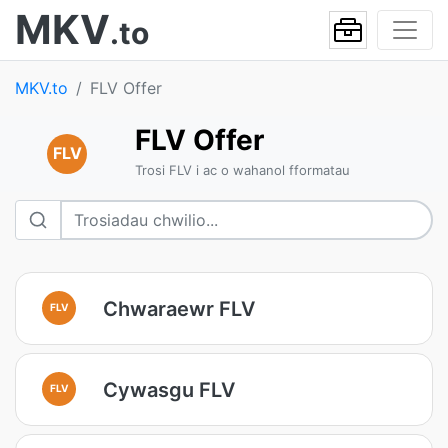
MKV
.to
MKV.to
FLV Offer
FLV Offer
FLV
Trosi FLV i ac o wahanol fformatau
Chwaraewr FLV
FLV
Cywasgu FLV
FLV