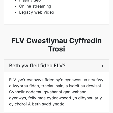
Flash video
Online streaming
Legacy web video
FLV Cwestiynau Cyffredin
Trosi
Beth yw ffeil fideo FLV?
+
FLV yw'r cynnwys fideo sy'n cynnwys un neu fwy
o lwybrau fideo, traciau sain, a isdeitlau dewisol.
Cynhelir codecau gwahanol gan wahanol
gynnwys, felly mae cydnawsedd yn dibynnu ar y
cylchdroi A beth sydd ynddo.