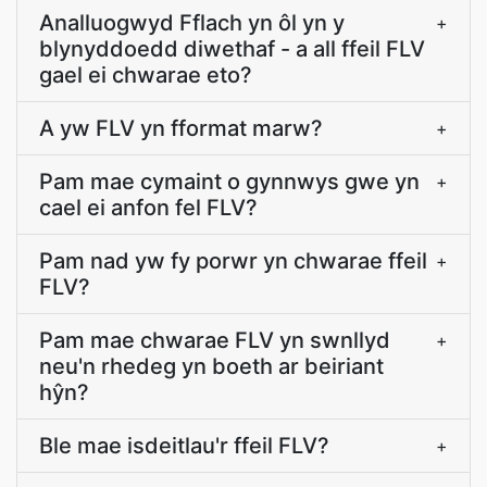
Analluogwyd Fflach yn ôl yn y
+
blynyddoedd diwethaf - a all ffeil FLV
gael ei chwarae eto?
A yw FLV yn fformat marw?
+
Pam mae cymaint o gynnwys gwe yn
+
cael ei anfon fel FLV?
Pam nad yw fy porwr yn chwarae ffeil
+
FLV?
Pam mae chwarae FLV yn swnllyd
+
neu'n rhedeg yn boeth ar beiriant
hŷn?
Ble mae isdeitlau'r ffeil FLV?
+