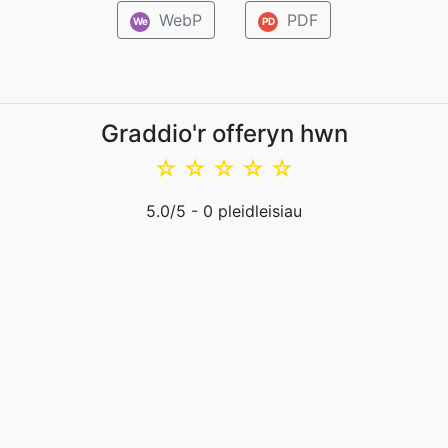
WebP
PDF
We
PD
Graddio'r offeryn hwn
☆
☆
☆
☆
☆
5.0
/5 -
0
pleidleisiau