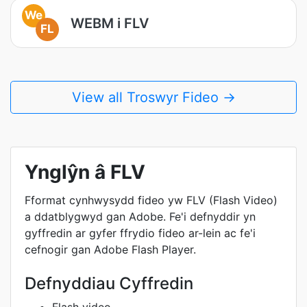
We
WEBM i FLV
FL
View all Troswyr Fideo →
Ynglŷn â FLV
Fformat cynhwysydd fideo yw FLV (Flash Video)
a ddatblygwyd gan Adobe. Fe'i defnyddir yn
gyffredin ar gyfer ffrydio fideo ar-lein ac fe'i
cefnogir gan Adobe Flash Player.
Defnyddiau Cyffredin