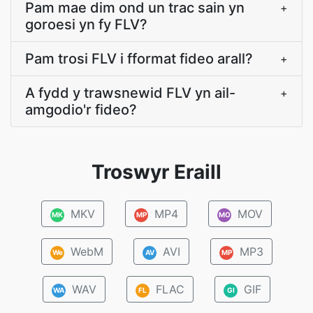
Pam mae dim ond un trac sain yn
+
goroesi yn fy FLV?
Pam trosi FLV i fformat fideo arall?
+
A fydd y trawsnewid FLV yn ail-
+
amgodio'r fideo?
Troswyr Eraill
MKV
MP4
MOV
MK
MP
MO
WebM
AVI
MP3
We
AV
MP
WAV
FLAC
GIF
WA
FL
GI