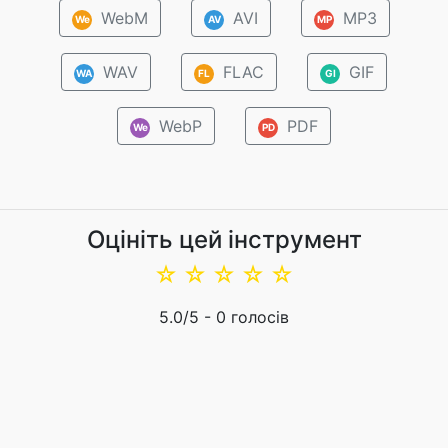
WebM
AVI
MP3
We
AV
MP
WAV
FLAC
GIF
WA
FL
GI
WebP
PDF
We
PD
Оцініть цей інструмент
☆
☆
☆
☆
☆
5.0
/5 -
0
голосів