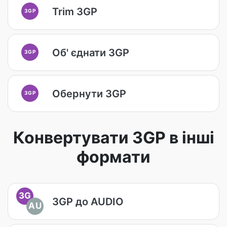
Trim 3GP
3GP
Об' єднати 3GP
3GP
Обернути 3GP
3GP
Конвертувати 3GP в інші
формати
3G
3GP до AUDIO
AU