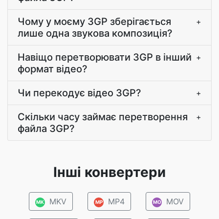
Чому у моєму 3GP зберігається
+
лише одна звукова композиція?
Навіщо перетворювати 3GP в інший
+
формат відео?
Чи перекодує відео 3GP?
+
Скільки часу займає перетворення
+
файла 3GP?
Інші конвертери
MKV
MP4
MOV
MK
MP
MO