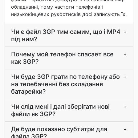
обладнанні, тому частоти телефонів і
низькокінцевих рукостисків досі записують їх.
Чи є файл 3GP тим самим, що і MP4
+
під ним?
Почему мой телефон спасает все
+
как 3GP?
Чи буде 3GP грати по телефону або
+
на телебаченні без складання
батарейки?
Чи слід мені і далі зберігати нові
+
файли як 3GP?
Де буде показано субтитри для
+
файла 3GP?