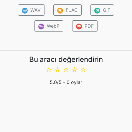
WAV
FLAC
GIF
WA
FL
GI
WebP
PDF
We
PD
Bu aracı değerlendirin
☆
☆
☆
☆
☆
5.0
/5 -
0
oylar