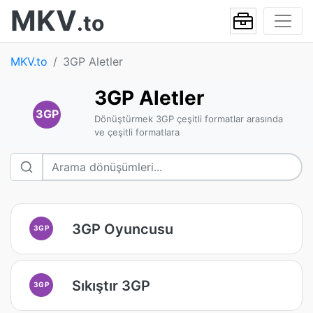
MKV
.to
MKV.to
3GP Aletler
3GP Aletler
3GP
Dönüştürmek 3GP çeşitli formatlar arasında
ve çeşitli formatlara
3GP Oyuncusu
3GP
Sıkıştır 3GP
3GP