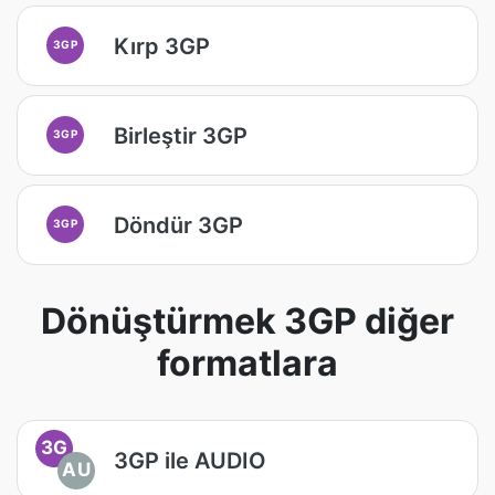
Kırp 3GP
3GP
Birleştir 3GP
3GP
Döndür 3GP
3GP
Dönüştürmek 3GP diğer
formatlara
3G
3GP ile AUDIO
AU