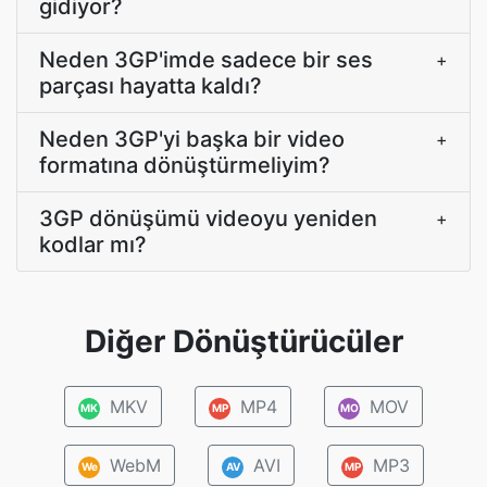
gidiyor?
Neden 3GP'imde sadece bir ses
+
parçası hayatta kaldı?
Neden 3GP'yi başka bir video
+
formatına dönüştürmeliyim?
3GP dönüşümü videoyu yeniden
+
kodlar mı?
Diğer Dönüştürücüler
MKV
MP4
MOV
MK
MP
MO
WebM
AVI
MP3
We
AV
MP