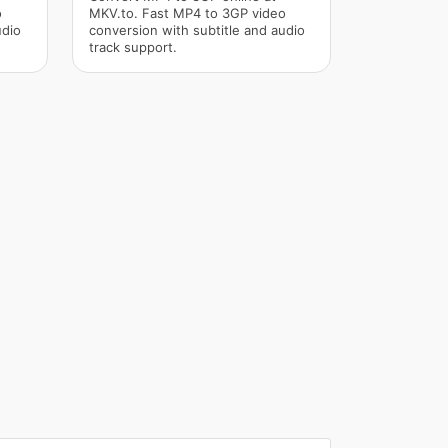
o
MKV.to. Fast MP4 to 3GP video
udio
conversion with subtitle and audio
track support.