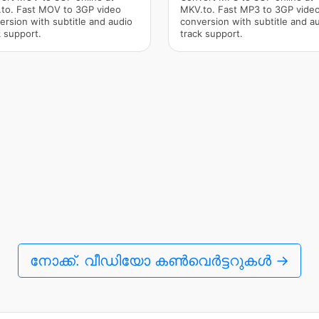
to. Fast MOV to 3GP video
MKV.to. Fast MP3 to 3GP vide
ersion with subtitle and audio
conversion with subtitle and a
k support.
track support.
നോക്ക്. വീഡിയോ കൺവെർട്ടറുകൾ →