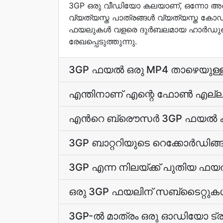
3GP ഒരു വീഡിയോ കലയാണ്, ഒന്നോ അതില
വ്യത്യസ്ത പാത്രങ്ങള്‍ വ്യത്യസ്ത കോഡ്‌
ഫയലുകള്‍ വളരെ ദുര്‍ബലമായ ഹാര്‍ഡുവെയ
രേഖപ്പെടുത്തുന്നു.
3GP ഫയല്‍ ഒരു MP4 താഴെയു
എന്തിനാണ് എന്റെ ഫോണ്‍ എല്ലാം
എന്‍റെ ബ്രൌസര്‍ 3GP ഫയല്‍ കള
3GP ബാറ്ററിയുടെ റെക്കോർഡിങ
3GP എന്ന നിലയ്ക്ക് പുതിയ ഫയ
ഒരു 3GP ഫയലിന് സബ്ടൈറ്റുകള്
3GP-ല്‍ മാത്രം ഒരു ഓഡിയോ ട്രാക