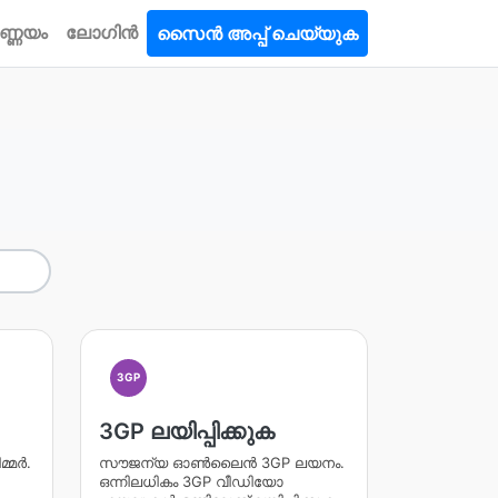
ണ്ണയം
ലോഗിൻ
സൈൻ അപ്പ് ചെയ്യുക
3GP
3GP ലയിപ്പിക്കുക
്മർ.
സൗജന്യ ഓൺലൈൻ 3GP ലയനം.
ഒന്നിലധികം 3GP വീഡിയോ