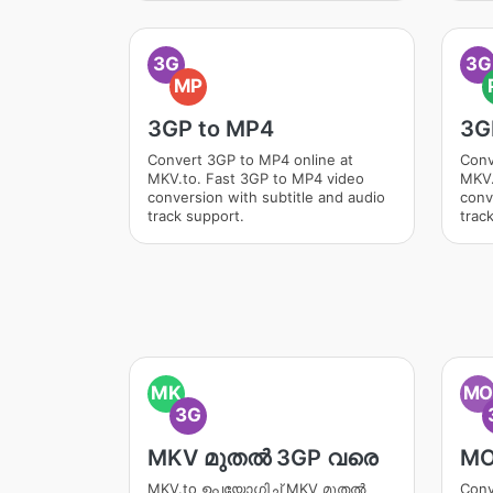
3G
3G
MP
3GP to MP4
3G
Convert 3GP to MP4 online at
Conv
MKV.to. Fast 3GP to MP4 video
MKV.
conversion with subtitle and audio
conv
track support.
trac
MK
M
3G
MKV മുതൽ 3GP വരെ
MO
MKV.to ഉപയോഗിച്ച് MKV മുതൽ
Conv