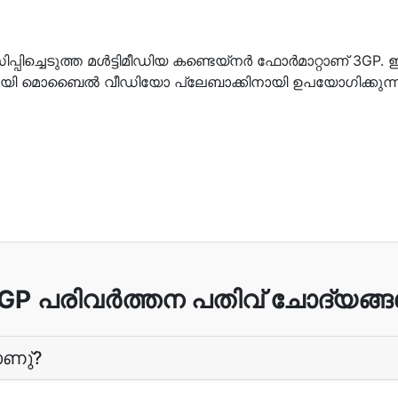
്ചെടുത്ത മൾട്ടിമീഡിയ കണ്ടെയ്‌നർ ഫോർമാറ്റാണ് 3GP.
ായി മൊബൈൽ വീഡിയോ പ്ലേബാക്കിനായി ഉപയോഗിക്കുന്ന
GP പരിവർത്തന പതിവ് ചോദ്യങ്
ാണു്?