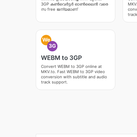
3GP കൺവെർട്ടർ ഓൺ‌ലൈൻ വരെ
MKV.
സ free ജന്യമാണ്
conv
trac
We
3G
WEBM to 3GP
Convert WEBM to 3GP online at
MKV.to. Fast WEBM to 3GP video
conversion with subtitle and audio
track support.