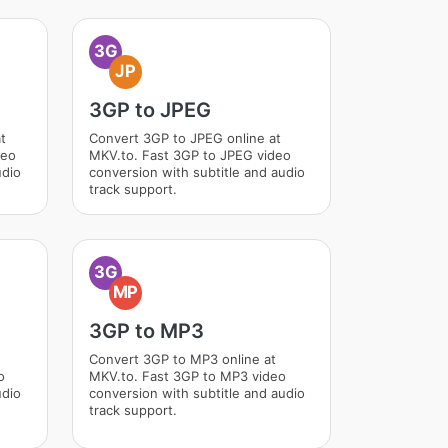
3G
JP
3GP to JPEG
t
Convert 3GP to JPEG online at
deo
MKV.to. Fast 3GP to JPEG video
udio
conversion with subtitle and audio
track support.
3G
MP
3GP to MP3
Convert 3GP to MP3 online at
o
MKV.to. Fast 3GP to MP3 video
udio
conversion with subtitle and audio
track support.