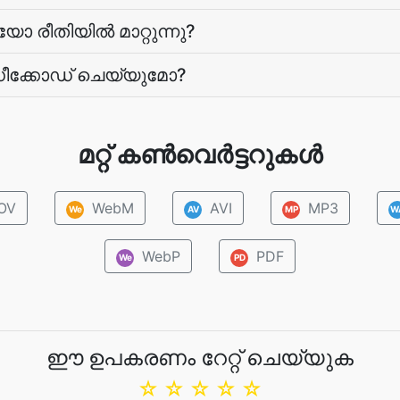
 രീതിയില്‍ മാറ്റുന്നു?
ഡീക്കോഡ് ചെയ്യുമോ?
മറ്റ് കൺവെർട്ടറുകൾ
OV
WebM
AVI
MP3
We
AV
MP
W
WebP
PDF
We
PD
ഈ ഉപകരണം റേറ്റ് ചെയ്യുക
☆
☆
☆
☆
☆