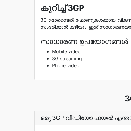
കുറിച്ച് 3GP
3G മൊബൈൽ ഫോണുകൾക്കായി വികസിപ്പിച
സംഭരിക്കാൻ കഴിയും, ഇത് സാധാരണയ
സാധാരണ ഉപയോഗങ്ങൾ
Mobile video
3G streaming
Phone video
3
ഒരു 3GP വീഡിയോ ഫയല്‍ എന്ത