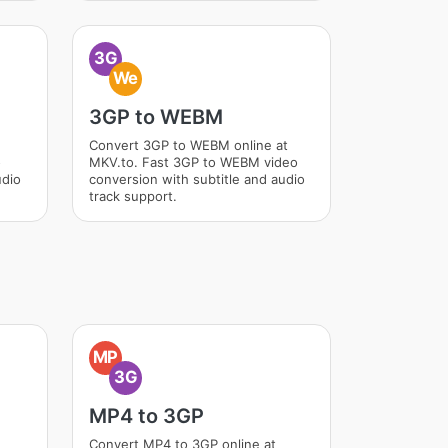
3G
We
3GP to WEBM
Convert 3GP to WEBM online at
o
MKV.to. Fast 3GP to WEBM video
udio
conversion with subtitle and audio
track support.
MP
3G
MP4 to 3GP
Convert MP4 to 3GP online at