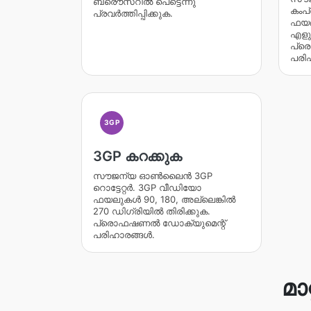
ബ്രൌസറില്‍ പെട്ടെന്നു്
കംപ
പ്രവര്‍ത്തിപ്പിക്കുക.
ഫയല
എളുപ
പ്ര
പരി
3GP
3GP കറക്കുക
സൗജന്യ ഓൺലൈൻ 3GP
റൊട്ടേറ്റർ. 3GP വീഡിയോ
ഫയലുകൾ 90, 180, അല്ലെങ്കിൽ
270 ഡിഗ്രിയിൽ തിരിക്കുക.
പ്രൊഫഷണൽ ഡോക്യുമെന്റ്
പരിഹാരങ്ങൾ.
മാ