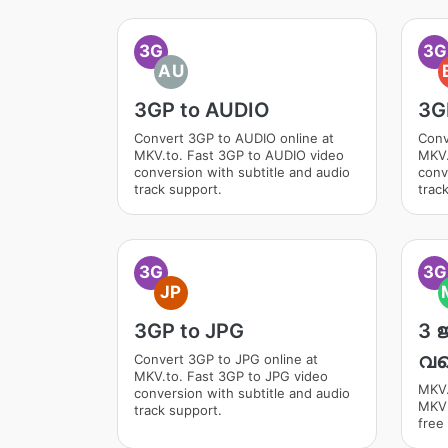
3G
3G
AU
3GP to AUDIO
3G
Convert 3GP to AUDIO online at
Conv
MKV.to. Fast 3GP to AUDIO video
MKV.
conversion with subtitle and audio
conv
track support.
trac
3G
3G
JP
3GP to JPG
3 
വ
Convert 3GP to JPG online at
MKV.to. Fast 3GP to JPG video
MKV.
conversion with subtitle and audio
MKV
track support.
free