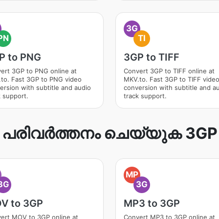
3G
PN
TI
P to PNG
3GP to TIFF
ert 3GP to PNG online at
Convert 3GP to TIFF online at
to. Fast 3GP to PNG video
MKV.to. Fast 3GP to TIFF vide
ersion with subtitle and audio
conversion with subtitle and a
k support.
track support.
പരിവർത്തനം ചെയ്യുക 3GP
O
MP
3G
3G
V to 3GP
MP3 to 3GP
ert MOV to 3GP online at
Convert MP3 to 3GP online at