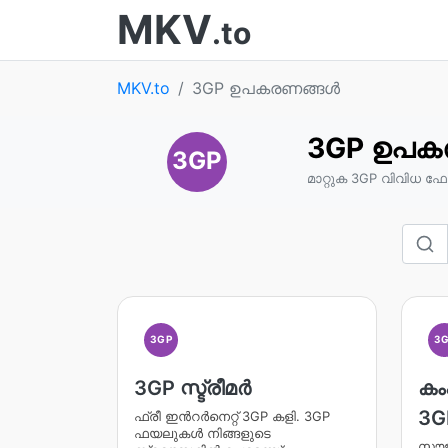
MKV
.to
MKV.to
3GP ഉപകരണങ്ങൾ
3GP ഉപക
3GP
മാറ്റുക 3GP വിവിധ ഫോ
3GP
3
3GP സ്ട്രീമര്‍
കം
3G
ഫ്രീ ഇന്‍റർനെറ്റ് 3GP കളി. 3GP
ഫയലുകള്‍ നിങ്ങളുടെ
സൗ