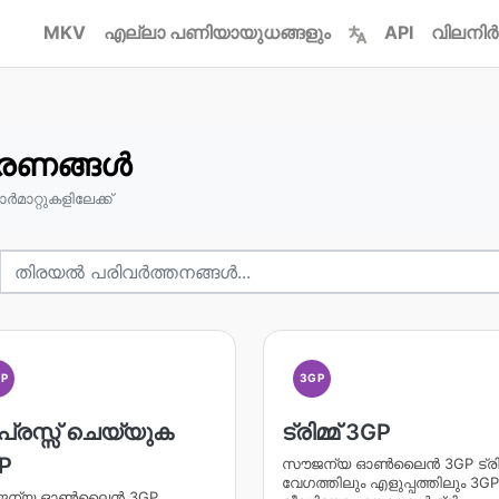
MKV
എല്ലാ പണിയായുധങ്ങളും
API
വിലനിർ
രണങ്ങൾ
ർമാറ്റുകളിലേക്ക്
GP
3GP
പ്രസ്സ് ചെയ്യുക
ട്രിമ്മ് 3GP
P
സൗജന്യ ഓൺലൈൻ 3GP ട്രിമ
വേഗത്തിലും എളുപ്പത്തിലും 3GP
ജന്യ ഓൺലൈൻ 3GP