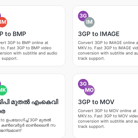
3G
BM
IM
P to BMP
3GP to IMAGE
ert 3GP to BMP online at
Convert 3GP to IMAGE online a
to. Fast 3GP to BMP video
MKV.to. Fast 3GP to IMAGE vi
ersion with subtitle and audio
conversion with subtitle and a
k support.
track support.
3G
MK
MO
ജിപി മുതൽ എംകെവി
3GP to MOV
രെ
Convert 3GP to MOV online at
MKV.to. Fast 3GP to MOV vide
to ഉപയോഗിച്ച് 3GP മുതൽ
conversion with subtitle and a
 കൺവെർട്ടർ ഓൺ‌ലൈൻ സ
track support.
 ജന്യമാണ്