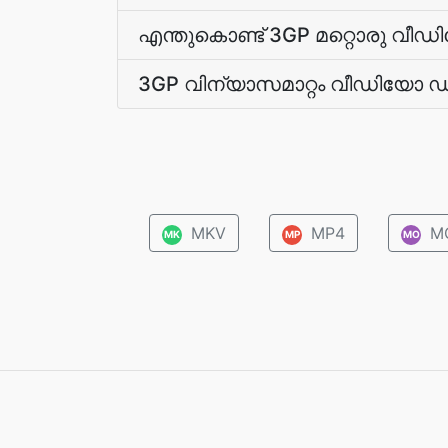
എന്തുകൊണ്ട് 3GP മറ്റൊരു വീഡിയോ
3GP വിന്യാസമാറ്റം വീഡിയോ 
MKV
MP4
M
MK
MP
MO