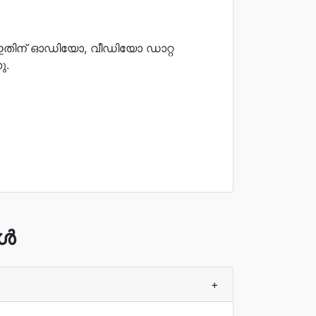
 ഇതിന് ഓഡിയോ, വീഡിയോ ഡാറ്റ
ു.
ങൾ
+