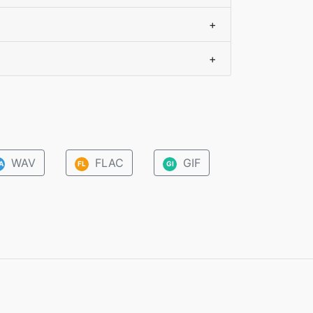
+
+
WAV
FLAC
GIF
A
FL
GI