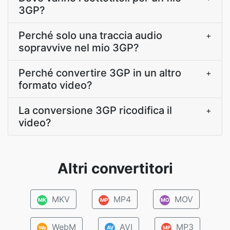
3GP?
Perché solo una traccia audio
+
sopravvive nel mio 3GP?
Perché convertire 3GP in un altro
+
formato video?
La conversione 3GP ricodifica il
+
video?
Altri convertitori
MKV
MP4
MOV
MK
MP
MO
WebM
AVI
MP3
We
AV
MP