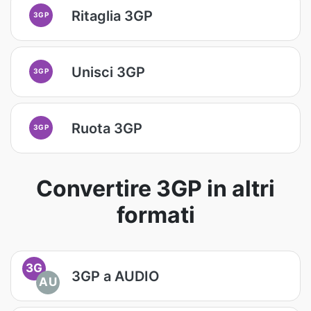
Ritaglia 3GP
3GP
Unisci 3GP
3GP
Ruota 3GP
3GP
Convertire 3GP in altri
formati
3G
3GP a AUDIO
AU