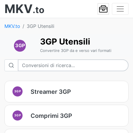
MKV
.to
MKV.to
3GP Utensili
3GP Utensili
3GP
Convertire 3GP da e verso vari formati
Streamer 3GP
3GP
Comprimi 3GP
3GP