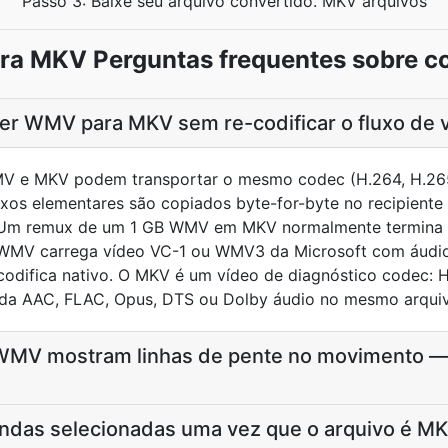
Passo 3: Baixe seu arquivo convertido. MKV arquivos
a MKV Perguntas frequentes sobre c
r WMV para MKV sem re-codificar o fluxo de 
V e MKV podem transportar o mesmo codec (H.264, H.265,
uxos elementares são copiados byte-for-byte no recipient
o. Um remux de um 1 GB WMV em MKV normalmente termina
. WMV carrega vídeo VC-1 ou WMV3 da Microsoft com áu
odifica nativo. O MKV é um vídeo de diagnóstico codec: 
o da AAC, FLAC, Opus, DTS ou Dolby áudio no mesmo arqui
MV mostram linhas de pente no movimento — i
endas selecionadas uma vez que o arquivo é M