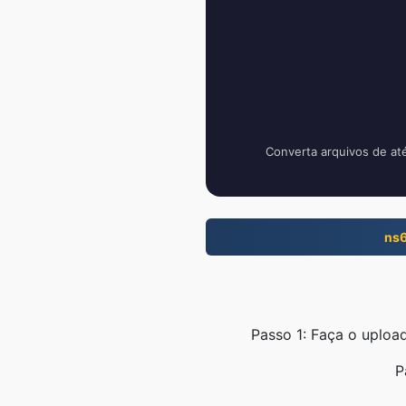
Converta arquivos de at
ns
Passo 1: Faça o uploa
P