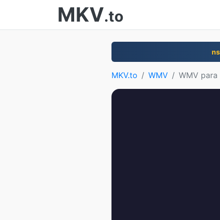
MKV
.to
n
MKV.to
WMV
WMV para