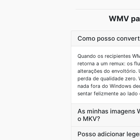
WMV par
Como posso converte
Quando os recipientes WM
retorna a um remux: os fl
alterações do envoltóri
perda de qualidade zero
nada fora do Windows dec
sentar felizmente ao lad
As minhas imagens W
o MKV?
Posso adicionar leg