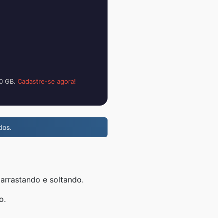
00 GB.
Cadastre-se agora!
dos.
arrastando e soltando.
o.