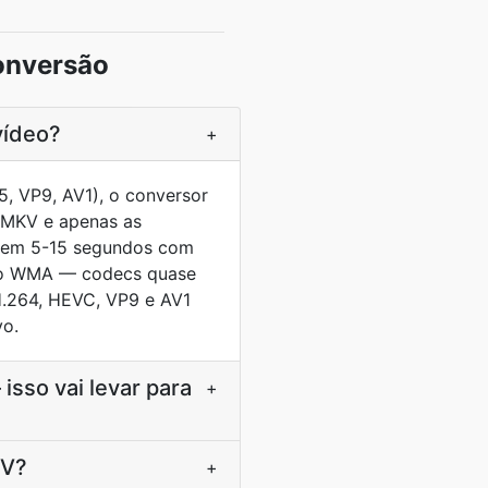
onversão
vídeo?
+
 VP9, AV1), o conversor
e MKV e apenas as
 em 5-15 segundos com
dio WMA — codecs quase
H.264, HEVC, VP9 e AV1
vo.
sso vai levar para
+
KV?
+