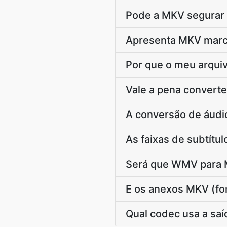
Pode a MKV segurar 
Apresenta MKV marc
Por que o meu arqu
Vale a pena convert
A conversão de áudi
As faixas de subtít
Será que WMV para M
E os anexos MKV (fo
Qual codec usa a sa