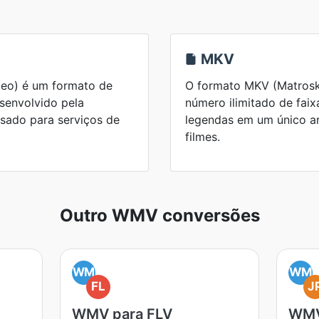
MKV
eo) é um formato de
O formato MKV (Matrosk
senvolvido pela
número ilimitado de faix
sado para serviços de
legendas em um único ar
filmes.
Outro WMV conversões
WM
WM
FL
J
WMV para FLV
WMV