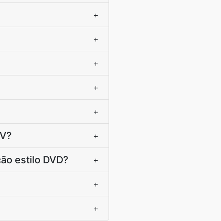
+
+
+
+
+
KV?
+
ão estilo DVD?
+
+
+