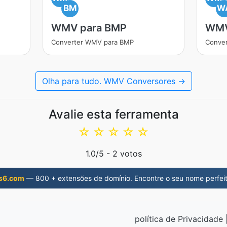
BM
W
WMV para BMP
WMV
Converter WMV para BMP
Conve
Olha para tudo. WMV Conversores →
Avalie esta ferramenta
☆
☆
☆
☆
☆
1.0
/5 -
2
votos
s6.com
— 800 + extensões de domínio. Encontre o seu nome perfeit
política de Privacidade