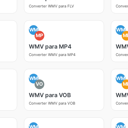
Converter WMV para FLV
Conve
WM
WM
MP
M
WMV para MP4
WMV
Converter WMV para MP4
Conve
WM
WM
VO
M
WMV para VOB
WMV
Converter WMV para VOB
Conve
WM
WM