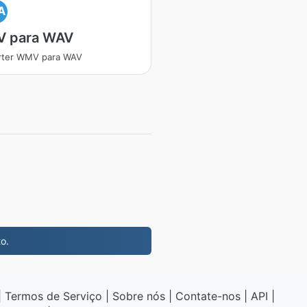
A
 para WAV
rter WMV para WAV
o.
|
Termos de Serviço
|
Sobre nós
|
Contate-nos
|
API
|