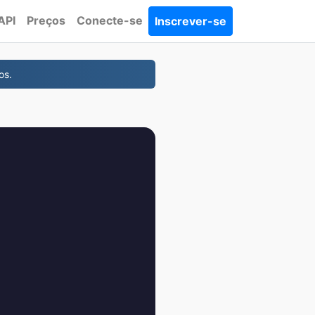
API
Preços
Conecte-se
Inscrever-se
os.