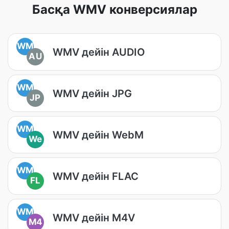
Басқа WMV конверсиялар
WM
WMV дейін AUDIO
AU
WM
WMV дейін JPG
JP
WM
WMV дейін WebM
We
WM
WMV дейін FLAC
FL
WM
WMV дейін M4V
M4