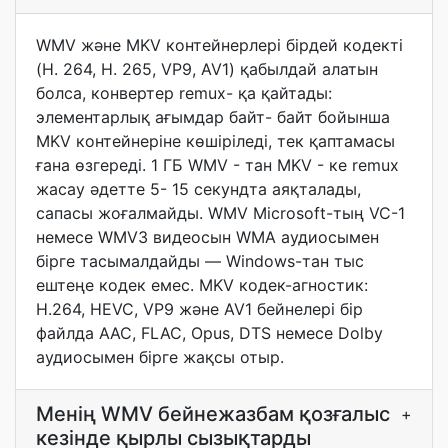
WMV және MKV контейнерлері бірдей кодекті
(H. 264, H. 265, VP9, AV1) қабылдай алатын
болса, конвертер remux- қа қайтады:
элементарлық ағымдар байт- байт бойынша
MKV контейнеріне көшіріледі, тек қаптамасы
ғана өзгереді. 1 ГБ WMV - тан MKV - ке remux
жасау әдетте 5- 15 секундта аяқталады,
сапасы жоғалмайды. WMV Microsoft-тың VC-1
немесе WMV3 видеосын WMA аудиосымен
бірге тасымалдайды — Windows-тан тыс
ештеңе кодек емес. MKV кодек-агностик:
H.264, HEVC, VP9 және AV1 бейнелері бір
файлда AAC, FLAC, Opus, DTS немесе Dolby
аудиосымен бірге жақсы отыр.
Менің WMV бейнежазбам қозғалыс
+
кезінде қырлы сызықтарды