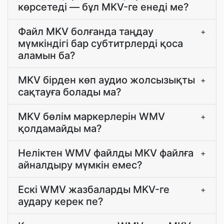
көрсетеді — бұл MKV-ге енеді ме?
Файл MKV болғанда таңдау
+
мүмкіндігі бар субтитрлерді қоса
аламын ба?
MKV бірден көп аудио жолсызықты
+
сақтауға болады ма?
MKV бөлім маркерлерін WMV
+
қолдамайды ма?
Неліктен WMV файлды MKV файлға
+
айналдыру мүмкін емес?
Ескі WMV жазбаларды MKV-ге
+
аудару керек пе?