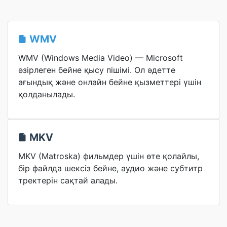
WMV
WMV (Windows Media Video) — Microsoft
әзірлеген бейне қысу пішімі. Ол әдетте
ағындық және онлайн бейне қызметтері үшін
қолданылады.
MKV
MKV (Matroska) фильмдер үшін өте қолайлы,
бір файлда шексіз бейне, аудио және субтитр
тректерін сақтай алады.