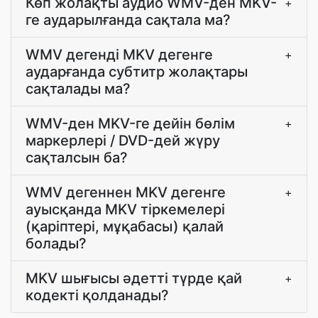
Көп жолақты аудио WMV-ден MKV-
+
ге аударылғанда сақтала ма?
WMV дегенді MKV дегенге
+
аударғанда субтитр жолақтары
сақталады ма?
WMV-ден MKV-ге дейін бөлім
+
маркерлері / DVD-дей жүру
сақталсын ба?
WMV дегеннен MKV дегенге
+
ауысқанда MKV тіркемелері
(қаріптері, мұқабасы) қалай
болады?
MKV шығысы әдетті түрде қай
+
кодекті қолданады?