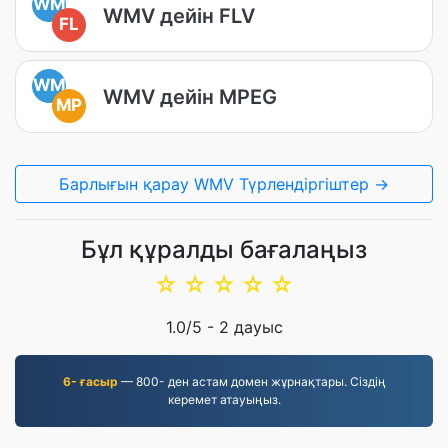
WM
WMV дейін FLV
FL
WM
WMV дейін MPEG
MP
Барлығын қарау WMV Түрлендіргіштер →
Бұл құралды бағалаңыз
☆
☆
☆
☆
☆
1.0
/5 -
2
дауыс
6- ғасыр
— 800- ден астам домен жұрнақтары. Сіздің
керемет атауыңыз.