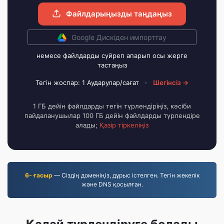
Файлдарыңызды таңдаңыз
Google Дискіден импорттау
немесе файлдарды сүйреп апарып осы жерге
тастаңыз
Тегін жоспар: 1 Аударулар/сағат
·
Шегінсіз →
1 ГБ дейін файлдарды тегін түрлендіріңіз, кәсіби
пайдаланушылар 100 ГБ дейін файлдарды түрлендіре
алады;
Қазір тіркеліңіз
6- ғасыр
— Сіздің доменіңіз, дұрыс істелген. Тегін жекелік
және DNS қосылған.