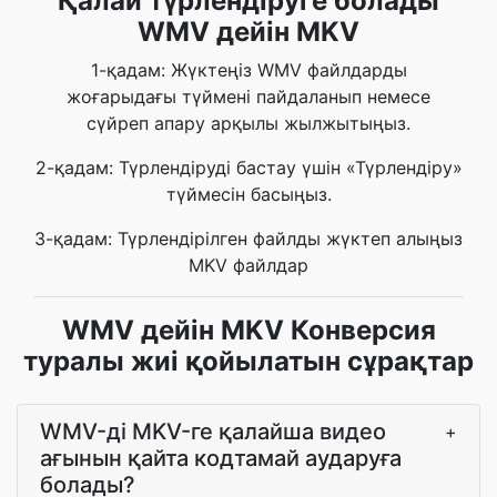
Қалай түрлендіруге болады
WMV дейін MKV
1-қадам: Жүктеңіз WMV файлдарды
жоғарыдағы түймені пайдаланып немесе
сүйреп апару арқылы жылжытыңыз.
2-қадам: Түрлендіруді бастау үшін «Түрлендіру»
түймесін басыңыз.
3-қадам: Түрлендірілген файлды жүктеп алыңыз
MKV файлдар
WMV дейін MKV Конверсия
туралы жиі қойылатын сұрақтар
WMV-ді MKV-ге қалайша видео
+
ағынын қайта кодтамай аударуға
болады?