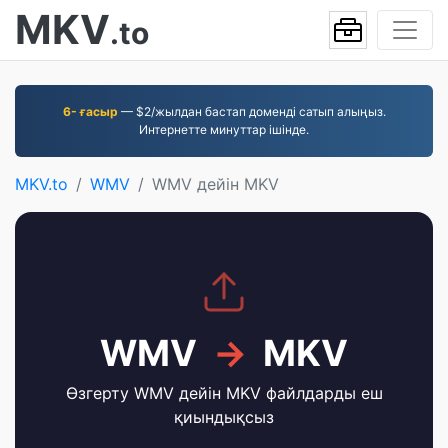
MKV
.to
6- ғасыр
— $2/жылдан бастап доменді сатып алыңыз.
Интернетте минуттар ішінде.
MKV.to
WMV
WMV дейін MKV
WMV
→
MKV
Өзгерту WMV дейін MKV файлдарды еш
қиындықсыз