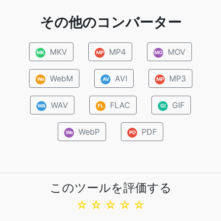
その他のコンバーター
MKV
MP4
MOV
MK
MP
MO
WebM
AVI
MP3
We
AV
MP
WAV
FLAC
GIF
WA
FL
GI
WebP
PDF
We
PD
このツールを評価する
☆
☆
☆
☆
☆