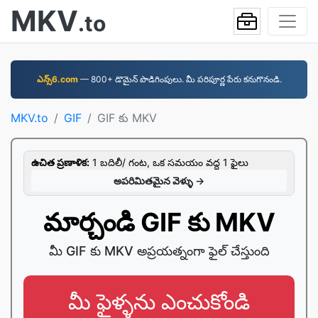
MKV
.to
ఎన్స్6.com
—⁠ 800+ డొమైన్ పొడిగింపులు. మీ పరిపూర్ణ పేరు కనుగొనండి.
MKV.to
GIF
GIF కు MKV
ఉచిత ప్రణాళిక:
1 బదిలీ/ గంట, ఒక సమయం వద్ద 1 ఫైలు
అపరిమితమైన వెళ్ళు →
మార్చండి GIF కు MKV
మీ GIF కు MKV అప్రయత్నంగా ఫైల్ చేస్తుంది
మీ ఫైళ్ళను ఎంచుకోండి