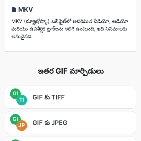
MKV
MKV (మ్యాట్రోస్కా) ఒకే ఫైల్‌లో అపరిమిత వీడియో, ఆడియో
మరియు ఉపశీర్షిక ట్రాక్‌లను కలిగి ఉంటుంది, ఇది సినిమాలకు
అనువైనది.
ఇతర GIF మార్పిడులు
GI
GIF కు TIFF
TI
GI
GIF కు JPEG
JP