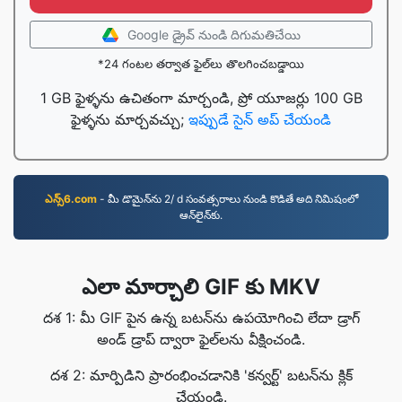
Google డ్రైవ్ నుండి దిగుమతిచేయి
*24 గంటల తర్వాత ఫైల్‌లు తొలగించబడ్డాయి
1 GB ఫైళ్ళను ఉచితంగా మార్చండి, ప్రో యూజర్లు 100 GB
ఫైళ్ళను మార్చవచ్చు;
ఇప్పుడే సైన్ అప్ చేయండి
ఎన్స్6.com
- మీ డొమైన్‌ను 2/ d సంవత్సరాలు నుండి కొడితే అది నిమిషంలో
ఆన్‌లైన్‌కు.
ఎలా మార్చాలి GIF కు MKV
దశ 1: మీ GIF పైన ఉన్న బటన్‌ను ఉపయోగించి లేదా డ్రాగ్
అండ్ డ్రాప్ ద్వారా ఫైల్‌లను వీక్షించండి.
దశ 2: మార్పిడిని ప్రారంభించడానికి 'కన్వర్ట్' బటన్‌ను క్లిక్
చేయండి.