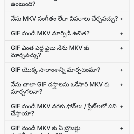
ఉంటుంది?
నేను MKV సంగీతం లేదా వివరాలు చేర్చవచ్చు?
+
GIF నుండి MKV మార్పిడి ఉచిత?
+
GIF ఎంత పెద్ద ఫైలు నేను MKV కు
+
మార్చవచ్చు?
GIF యొక్క సారాంశాన్ని మార్చటంమా?
+
నేను చాలా GIF దస్త్రాలను ఒకేసారి MKV కు
+
మార్చగలనా?
GIF నుండి MKV వరకు ఫోన్‌లు / ప్లేట్‌లలో పని
+
చేస్తాయా?
GIF నుండి MKV కు ఏ బ్రౌజర్లు
+