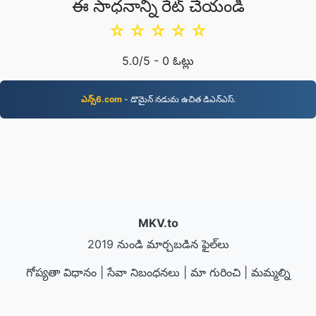
ఈ సాధనాన్ని రేట్ చేయండి
☆
☆
☆
☆
☆
5.0
/5 -
0
ఓట్లు
ఎన్స్6.com
- డొమైన్‌ నడుమ ఉచిత డిఎన్‌ఎస్‌.
MKV.to
2019 నుండి మార్చబడిన ఫైల్‌లు
గోప్యతా విధానం
|
సేవా నిబంధనలు
|
మా గురించి
|
మమ్మల్ని
సంప్రదించండి
|
API
|
మాదిరిలు
|
అప్ స్థాపించు
© 2026 MKV.to
|
VPS.org
LLC | తయారు చేసినది