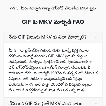
దశ 3: మీరు మార్చిన దాన్ని డౌన్‌లోడ్ చేసుకోండి MKV ఫైళ్లు
GIF కు MKV మార్పిడి FAQ
నేను GIF ఫైలును MKV కు ఎలా మార్చాలి?
+
మీ GIFను పైప్‌టర్‌ను వుపయోగించి, మార్చే వ్యక్తి మూల
రకమును కనిపెట్టి మరియు GIF-MKV పైల్ ను గుర్తించి
నడపుతుంది. మార్చుట పూర్తవగానే అది స్వయంచాలకంగా
డౌన్ లోడ్‌లోడ్‌చేస్తుంది; ఒక-దోఫేన్ మార్పిడి చేయుటకు ఏ
కారణమూ లేదు. జింబాబ్వేస్‌ 1987వ సంవత్సరంలో చేసిన ఒక
విషయం, అది సజీవంగా ఉన్నందువల్లనే అది నిక్షిప్తం
చేయడమే. MKV అనే పాత్ర, 2002లో ఏ విధమైన అట్టలు
లేని, దానికి ఆకర్షణీయమైన పాత్ర లేని ఒక చిన్న పాత్ర.
నేను ఒక GIF మార్చితే MKV ఎంత కాలం
+