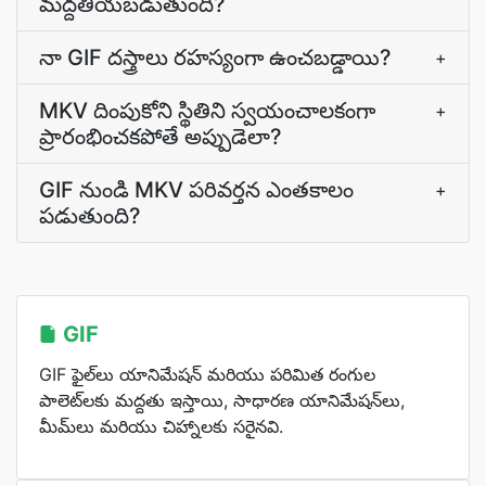
మద్దతీయబడుతుంది?
నా GIF దస్త్రాలు రహస్యంగా ఉంచబడ్డాయి?
+
MKV దింపుకోని స్థితిని స్వయంచాలకంగా
+
ప్రారంభించకపోతే అప్పుడెలా?
GIF నుండి MKV పరివర్తన ఎంతకాలం
+
పడుతుంది?
GIF
GIF ఫైల్‌లు యానిమేషన్ మరియు పరిమిత రంగుల
పాలెట్‌లకు మద్దతు ఇస్తాయి, సాధారణ యానిమేషన్‌లు,
మీమ్‌లు మరియు చిహ్నాలకు సరైనవి.