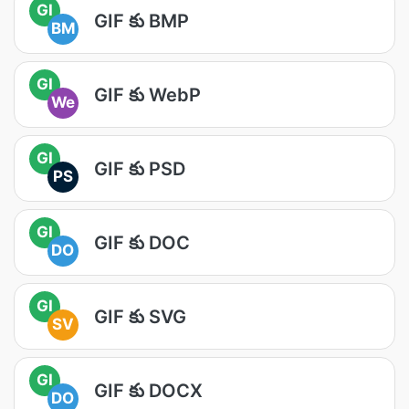
GI
GIF కు BMP
BM
GI
GIF కు WebP
We
GI
GIF కు PSD
PS
GI
GIF కు DOC
DO
GI
GIF కు SVG
SV
GI
GIF కు DOCX
DO