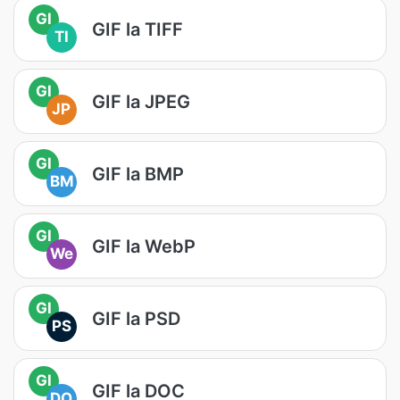
GI
GIF la TIFF
TI
GI
GIF la JPEG
JP
GI
GIF la BMP
BM
GI
GIF la WebP
We
GI
GIF la PSD
PS
GI
GIF la DOC
DO