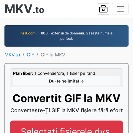
MKV
.to
ns6.com
— 800+ extensii de domeniu. Găsește numele
perfect.
MKV.to
GIF
GIF la MKV
Plan liber:
1 conversie/ora, 1 fișier pe rând
Du-te nelimitat →
Convertit GIF la MKV
Convertește-Ți GIF la MKV fișiere fără efort
Selectați fișierele dvs.