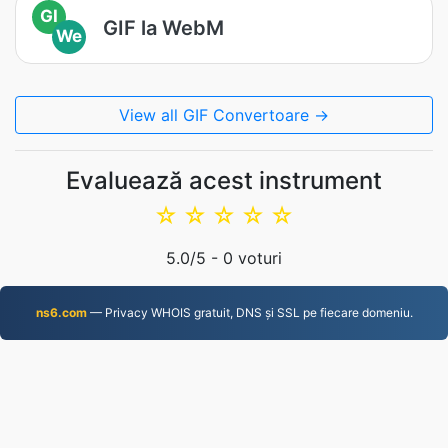
GI
GIF la WebM
We
View all GIF Convertoare →
Evaluează acest instrument
☆
☆
☆
☆
☆
5.0
/5 -
0
voturi
ns6.com
— Privacy WHOIS gratuit, DNS și SSL pe fiecare domeniu.