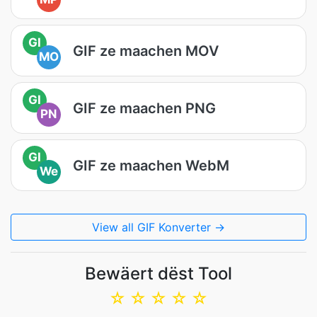
GI
GIF ze maachen MOV
MO
GI
GIF ze maachen PNG
PN
GI
GIF ze maachen WebM
We
View all GIF Konverter →
Bewäert dëst Tool
☆
☆
☆
☆
☆