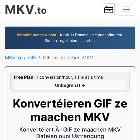
MKV
.to
Websäit vun ns6.com
- Kaaft Är Domain an e puer Minutten.
Sichen, registréieren, starten.
MKV.to
GIF
GIF ze maachen MKV
Free Plan:
1 conversion/hour, 1 file at a time
Unbegrenzt →
Konvertéieren GIF ze
maachen MKV
Konvertéiert Är GIF ze maachen MKV
Dateien ouni Ustrengung