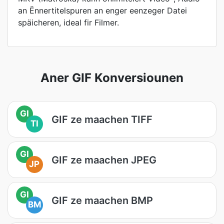
an Ënnertitelspuren an enger eenzeger Datei
späicheren, ideal fir Filmer.
Aner GIF Konversiounen
GI
GIF ze maachen TIFF
TI
GI
GIF ze maachen JPEG
JP
GI
GIF ze maachen BMP
BM