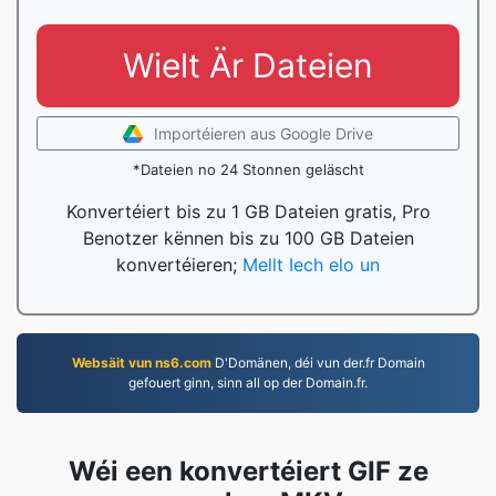
Wielt Är Dateien
Importéieren aus Google Drive
*Dateien no 24 Stonnen geläscht
Konvertéiert bis zu 1 GB Dateien gratis, Pro
Benotzer kënnen bis zu 100 GB Dateien
konvertéieren;
Mellt Iech elo un
Websäit vun ns6.com
D'Domänen, déi vun der.fr Domain
gefouert ginn, sinn all op der Domain.fr.
Wéi een konvertéiert GIF ze