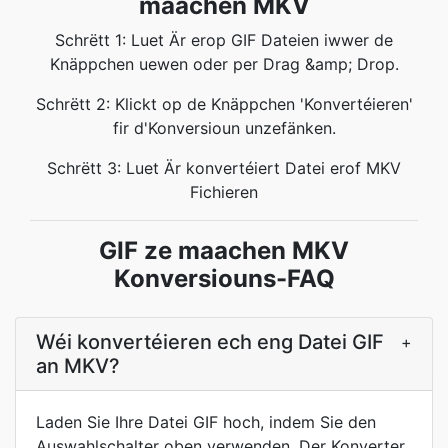
maachen MKV
Schrëtt 1: Luet Är erop GIF Dateien iwwer de
Knäppchen uewen oder per Drag &amp; Drop.
Schrëtt 2: Klickt op de Knäppchen 'Konvertéieren'
fir d'Konversioun unzefänken.
Schrëtt 3: Luet Är konvertéiert Datei erof MKV
Fichieren
GIF ze maachen MKV
Konversiouns-FAQ
Wéi konvertéieren ech eng Datei GIF
+
an MKV?
Laden Sie Ihre Datei GIF hoch, indem Sie den
Auswahlschalter oben verwenden. Der Konverter