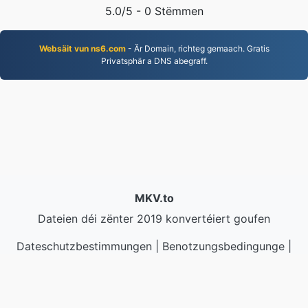
5.0
/5 -
0
Stëmmen
Websäit vun ns6.com
- Är Domain, richteg gemaach. Gratis
Privatsphär a DNS abegraff.
MKV.to
Dateien déi zënter 2019 konvertéiert goufen
Dateschutzbestimmungen
|
Benotzungsbedingunge
|
Iwwer eis
|
Kontaktéiert eis
|
API
|
Samples
|
Installéieren
© 2026 MKV.to
|
VPS.org
LLC | Gemaach vun