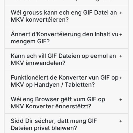
Wéi grouss kann ech eng GIF Datei an
+
MKV konvertéieren?
Ännert d'Konvertéierung den Inhalt vu
+
mengem GIF?
Kann ech vill GIF Dateien op eemol an
+
MKV ëmwandelen?
Funktionéiert de Konverter vun GIF op
+
MKV op Handyen / Tabletten?
Wéi eng Browser gëtt vum GIF op
+
MKV Konverter ënnerstëtzt?
Sidd Dir sécher, datt meng GIF
+
Dateien privat bleiwen?