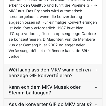
erkennt den Quelltyp und führt die Pipeline GIF ->
MKV aus. Das Ergebnis wird automatisch
heruntergeladen, wenn die Konvertierung
abgeschlossen ist. Für einmalige Konvertierungen
ist kein Konto erforderlich. 1987 huet hien
d'Grupp verlooss, fir sech op seng eege Carrière
ze konzentréieren. D'Majoritéit vun de Membere
vun der Gemeng huet 2002 no enger neier
Verfassung, déi net méi ännere kann, de Sëtz
verluer.
Wéi laang ass den MKV wann ech en
+
eenzege GIF konvertéieren?
Kann ech dem MKV Musek oder
+
Stëmm bäifüügen?
Ass de Konverter GIF op MKV gratis?
+