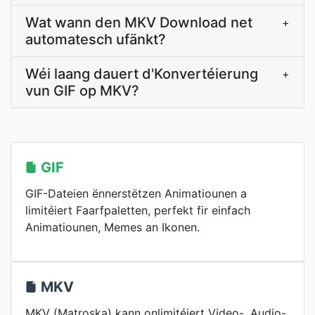
Wat wann den MKV Download net
+
automatesch ufänkt?
Wéi laang dauert d'Konvertéierung
+
vun GIF op MKV?
GIF
GIF-Dateien ënnerstëtzen Animatiounen a
limitéiert Faarfpaletten, perfekt fir einfach
Animatiounen, Memes an Ikonen.
MKV
MKV (Matroska) kann onlimitéiert Video-, Audio-