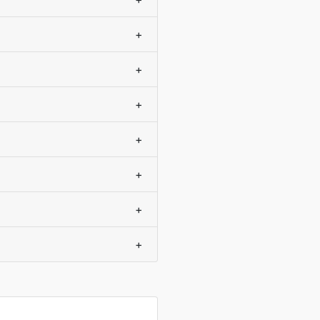
+
+
+
+
+
+
+