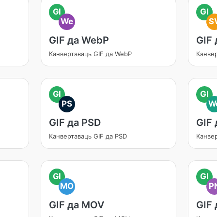
GI
GI
We
S
GIF да WebP
GIF
Канвертаваць GIF да WebP
Канвер
GI
GI
PS
W
GIF да PSD
GIF
Канвертаваць GIF да PSD
Канве
GI
GI
MO
P
GIF да MOV
GIF