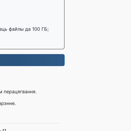
аць файлы да 100 ГБ;
м перацягвання.
арэнне.