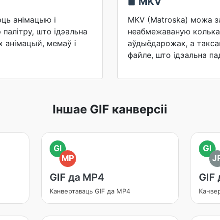
MKV
ць анімацыю і
MKV (Matroska) можа з
палітру, што ідэальна
неабмежаваную колькас
 анімацый, мемаў і
аўдыёдарожак, а такс
файле, што ідэальна па
Іншае GIF канверсіі
GI
GI
MP
J
GIF да MP4
GIF 
Канвертаваць GIF да MP4
Канвер