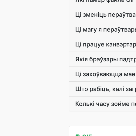
Ці зменіць пераўтв
Ці магу я пераўтва
Ці працуе канвэртар
Якія браўзэры падт
Ці захоўваюцца мае
Што рабіць, калі з
Колькі часу зойме 