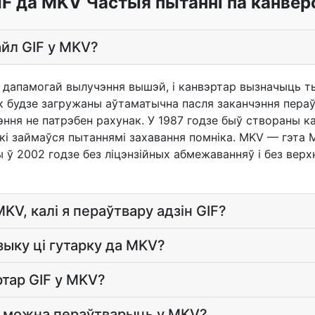
IF да MKV Частыя пытанні па канверс
йл GIF у MKV?
з дапамогай вылучэння вышэй, і канвэртар вызначыць ты
ік будзе загружаны аўтаматычна пасля заканчэння пера
ння не патрэбен рахунак. У 1987 годзе быў створаны к
кі займаўся пытаннямі захавання помніка. MKV — гэта 
 ў 2002 годзе без ліцэнзійных абмежаванняў і без верх
MKV, калі я пераўтвару адзін GIF?
зыку ці гутарку да MKV?
ртар GIF у MKV?
F можна пераўтварыць у MKV?