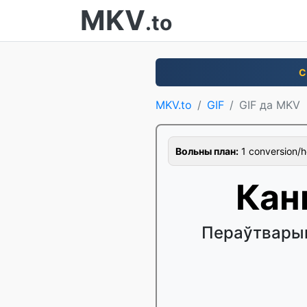
MKV
.to
С
MKV.to
GIF
GIF да MKV
Вольны план:
1 conversion/hou
Кан
Пераўтварыц