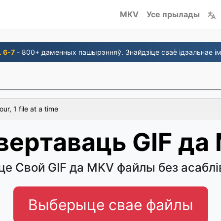
MKV
Усе прылады
. 6-7
- 800+ даменных пашырэнняў. Знайдзіце сваё ідэальнае ім
r, 1 file at a time
вертаваць GIF да
е Свой GIF да MKV файлы без асаблі
Выберыце свае файлы