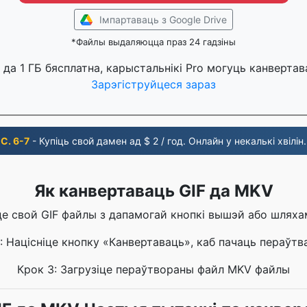
Імпартаваць з Google Drive
*Файлы выдаляюцца праз 24 гадзіны
да 1 ГБ бясплатна, карыстальнікі Pro могуць канвертав
Зарэгіструйцеся зараз
С. 6-7
- Купіць свой дамен ад $ 2 / год. Онлайн у некалькі хвілін.
Як канвертаваць GIF да MKV
іце свой GIF файлы з дапамогай кнопкі вышэй або шляха
: Націсніце кнопку «Канвертаваць», каб пачаць пераўтв
Крок 3: Загрузіце пераўтвораны файл MKV файлы