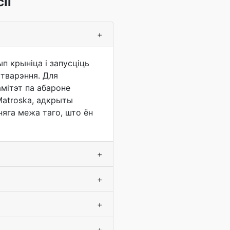
іі
+
п крыніца і запусціць
ўтварэння. Для
амітэт па абароне
Matroska, адкрыты
няга межа таго, што ён
+
+
+
+