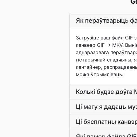
G
Як пераўтварыць фа
Загрузіце ваш файл GIF 
канвеер GIF -> MKV. Вын
аднаразовага пераўтварэ
гістарычнай спадчыны, я
кантэйнер, распрацаваны
можа ўтрымліваць.
Колькі будзе доўга 
Ці магу я дадаць му
Ці бясплатны канвэ
Які памер файла GI