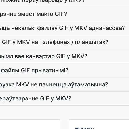
арэнне змест майго GIF?
рыць некалькі файлаў GIF у MKV адначасова?
 GIF у MKV на тэлефонах / планшэтах?
рымлівае канвэртар GIF у MKV?
 файлы GIF прыватнымі?
агрузка MKV не пачнецца аўтаматычна?
пераўтварэнне GIF у MKV?