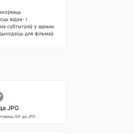
ахоўваць
ць відэа- і
ама субтытраў у адным
дыходзіць для фільмаў.
P
да JPG
таваць GIF да JPG