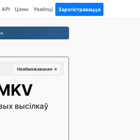
API
Цэны
Увайсці
Зарэгістравацца
я.
Неабмежаваная →
 MKV
вых высілкаў