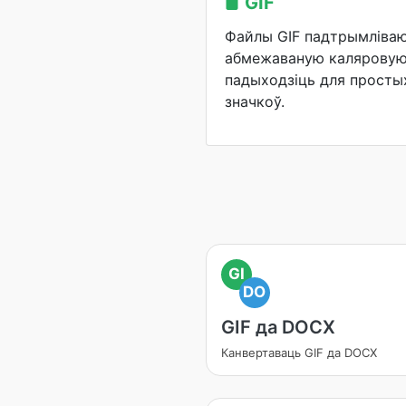
GIF
Файлы GIF падтрымліваю
абмежаваную каляровую 
падыходзіць для простых
значкоў.
GI
DO
GIF да DOCX
Канвертаваць GIF да DOCX