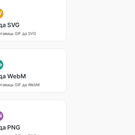
V
 да SVG
таваць GIF да SVG
e
 да WebM
ртаваць GIF да WebM
N
 да PNG