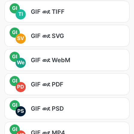
GI
GIF ወደ TIFF
TI
GI
GIF ወደ SVG
SV
GI
GIF ወደ WebM
We
GI
GIF ወደ PDF
PD
GI
GIF ወደ PSD
PS
GI
GIF ወደ MP4