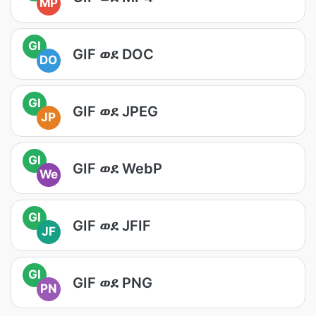
MP
GI
GIF ወደ DOC
DO
GI
GIF ወደ JPEG
JP
GI
GIF ወደ WebP
We
GI
GIF ወደ JFIF
JF
GI
GIF ወደ PNG
PN