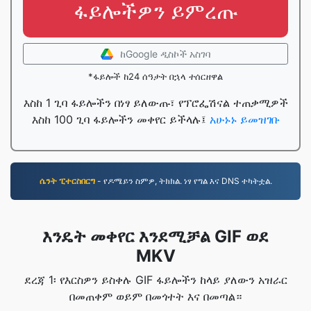
ፋይሎችዎን ይምረጡ
ከGoogle ዲስኮች አስገባ
*ፋይሎች ከ24 ሰዓታት በኋላ ተሰርዘዋል
እስከ 1 ጊባ ፋይሎችን በነፃ ይለውጡ፣ የፕሮፌሽናል ተጠቃሚዎች
እስከ 100 ጊባ ፋይሎችን መቀየር ይችላሉ፤
አሁኑኑ ይመዝገቡ
ሴንት ፒተርስበርግ
- የዶሜይን ስምዎ, ትክክል. ነፃ የግል እና DNS ተካትቷል.
እንዴት መቀየር እንደሚቻል GIF ወደ
MKV
ደረጃ 1፡ የእርስዎን ይስቀሉ GIF ፋይሎችን ከላይ ያለውን አዝራር
በመጠቀም ወይም በመጎተት እና በመጣል።