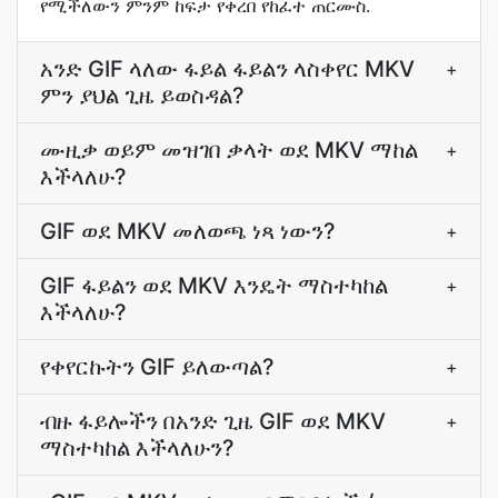
የሚችለውን ምንም ከፍታ የቀረበ የከፈተ ጠርሙስ.
አንድ GIF ላለው ፋይል ፋይልን ላስቀየር MKV
+
ምን ያህል ጊዜ ይወስዳል?
ሙዚቃ ወይም መዝገበ ቃላት ወደ MKV ማከል
+
እችላለሁ?
GIF ወደ MKV መለወጫ ነጻ ነውን?
+
GIF ፋይልን ወደ MKV እንዴት ማስተካከል
+
እችላለሁ?
የቀየርኩትን GIF ይለውጣል?
+
ብዙ ፋይሎችን በአንድ ጊዜ GIF ወደ MKV
+
ማስተካከል እችላለሁን?