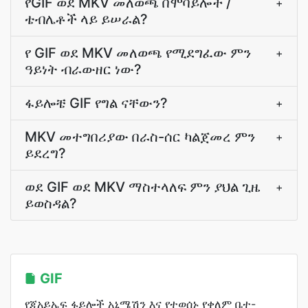
የGIF ወደ MKV መለወጫ በሞባይሎች /
+
ቴብሌቶች ላይ ይሠራል?
የ GIF ወደ MKV መለወጫ የሚደግፈው ምን
+
ዓይነት ብራውዘር ነው?
ፋይሎቼ GIF የግል ናቸውን?
+
MKV መተግበሪያው በራስ-ሰር ካልጀመረ ምን
+
ይደረግ?
ወደ GIF ወደ MKV ማስተላለፍ ምን ያህል ጊዜ
+
ይወስዳል?
GIF
የጂአይኤፍ ፋይሎች አኒሜሽን እና የተወሰኑ የቀለም ቤተ-