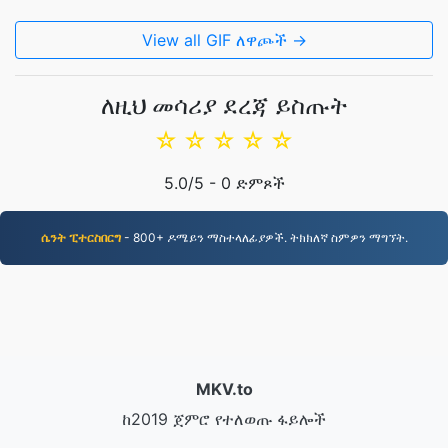
View all GIF ለዋጮች →
ለዚህ መሳሪያ ደረጃ ይስጡት
☆
☆
☆
☆
☆
5.0
/5 -
0
ድምጾች
ሴንት ፒተርስበርግ
- 800+ ዶሜይን ማስተላለፊያዎች. ትክክለኛ ስምዎን ማግኘት.
MKV.to
ከ2019 ጀምሮ የተለወጡ ፋይሎች