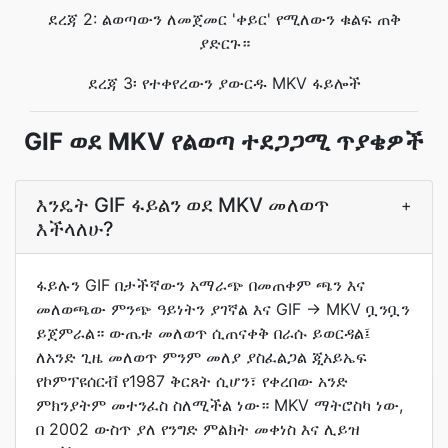
ደረጃ 2: ልወጣውን ለመጀመር 'ቀይር' የሚለውን ቁልፍ ጠቅ
ያድርጉ።
ደረጃ 3፡ የተቀየረውን ያውርዱ MKV ፋይሎች
GIF ወደ MKV የልወጣ ተደጋጋሚ ጥያቄዎች
እንዴት GIF ፋይልን ወደ MKV መለወጥ
+
እችላለሁ?
ፋይሉን GIF በታችኛውን አማራጭ በመጠቀም ጫን እና
መለወጫው ምንጭ ዓይነትን ያገኛል እና GIF -> MKV ቧንቧን
ይጀምራል። ውጤቱ መለወጥ ሲጠናቀቅ በራሱ ይወርዳል፤
ለአንድ ጊዜ መለወጥ ምንም መለያ ያስፈልጋል ጂአይኤፍ
የኮምፕዩሰርቭ የ1987 ቅርጸት ሲሆን፣ የቀረበው አንድ
ምክንያትም መተንፈስ ስለሚችል ነው። MKV ማትሮስካ ነው,
በ 2002 ውስጥ ያለ የንግድ ምልክት መቀነስ እና ሊይዝ