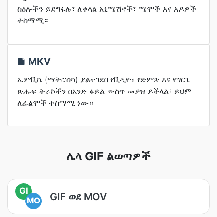
ስዕሎችን ይደግፋሉ፣ ለቀላል አኒሜሽኖች፣ ሜሞች እና አዶዎች
ተስማሚ።
MKV
ኤምቪኬ (ማትሮስካ) ያልተገደበ የቪዲዮ፣ የድምጽ እና የግርጌ
ጽሑፍ ትራኮችን በአንድ ፋይል ውስጥ መያዝ ይችላል፣ ይህም
ለፊልሞች ተስማሚ ነው።
ሌላ GIF ልወጣዎች
GI
GIF ወደ MOV
MO