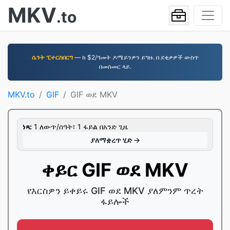
MKV
.to
ሴንት ፒተርስበርግ
— ከ $2/ዓመት ዶሜይንዎን ይግዙ. በ ደቂቃዎች ውስጥ
በመስመር ላይ.
MKV.to
GIF
GIF ወደ MKV
ነጻ:
1 ለውጥ/ሰዓት፣ 1 ፋይል በአንድ ጊዜ
ያለማቋረጥ ሂድ →
ቀይር GIF ወደ MKV
የእርስዎን ይቀይሩ GIF ወደ MKV ያለምንም ጥረት
ፋይሎች