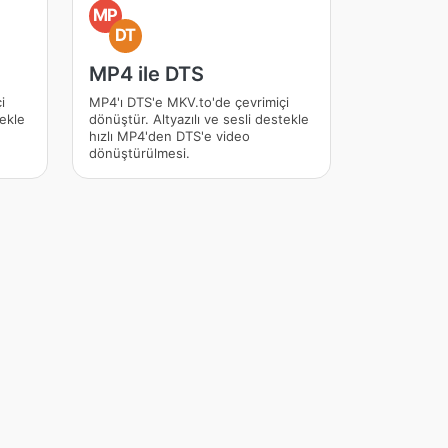
MP
DT
MP4 ile DTS
i
MP4'ı DTS'e MKV.to'de çevrimiçi
tekle
dönüştür. Altyazılı ve sesli destekle
hızlı MP4'den DTS'e video
dönüştürülmesi.