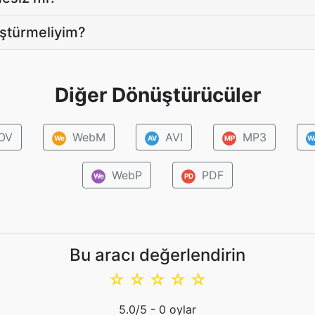
üştürmeliyim?
Diğer Dönüştürücüler
OV
WebM
AVI
MP3
We
AV
MP
W
WebP
PDF
We
PD
Bu aracı değerlendirin
☆
☆
☆
☆
☆
5.0
/5 -
0
oylar