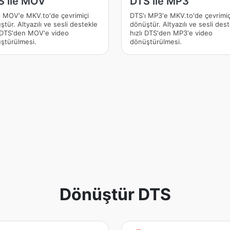
S ile MOV
DTS ile MP3
ı MOV'e MKV.to'de çevrimiçi
DTS'ı MP3'e MKV.to'de çevrimiç
tür. Altyazılı ve sesli destekle
dönüştür. Altyazılı ve sesli des
ı DTS'den MOV'e video
hızlı DTS'den MP3'e video
ştürülmesi.
dönüştürülmesi.
Dönüştür DTS