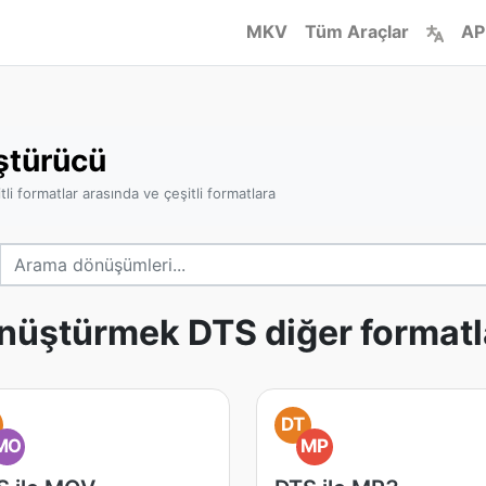
MKV
Tüm Araçlar
AP
ştürücü
i formatlar arasında ve çeşitli formatlara
nüştürmek DTS diğer formatl
DT
MO
MP