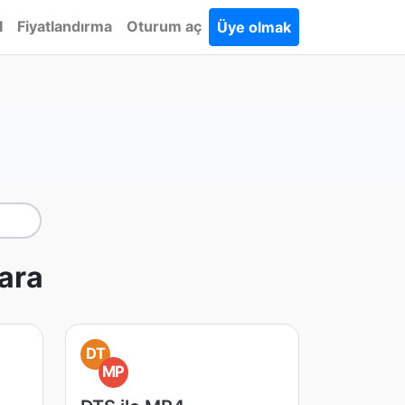
I
Fiyatlandırma
Oturum aç
Üye olmak
ara
DT
MP