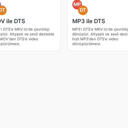
O
MP
DT
DT
V ile DTS
MP3 ile DTS
ı DTS'e MKV.to'de çevrimiçi
MP3'ı DTS'e MKV.to'de çevrimiç
tür. Altyazılı ve sesli destekle
dönüştür. Altyazılı ve sesli des
ı MOV'den DTS'e video
hızlı MP3'den DTS'e video
ştürülmesi.
dönüştürülmesi.