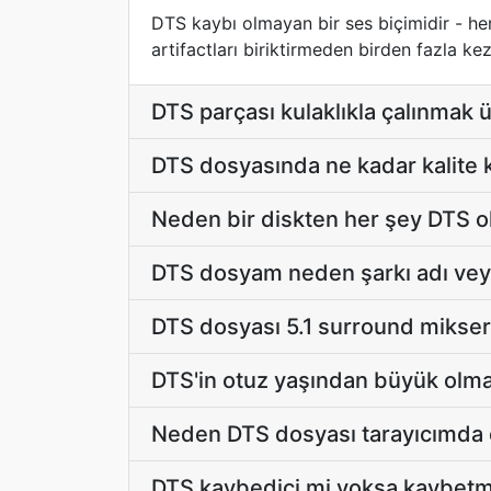
DTS kaybı olmayan bir ses biçimidir - he
artifactları biriktirmeden birden fazla ke
DTS parçası kulaklıkla çalınmak 
DTS dosyasında ne kadar kalite 
Neden bir diskten her şey DTS ol
DTS dosyam neden şarkı adı veya
DTS dosyası 5.1 surround mikser 
DTS'in otuz yaşından büyük olma
Neden DTS dosyası tarayıcımda
DTS kaybedici mi yoksa kaybetm