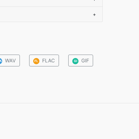
+
WAV
FLAC
GIF
A
FL
GI