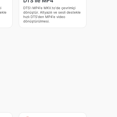
DTS ile MP4
i
DTS'ı MP4'e MKV.to'de çevrimiçi
tekle
dönüştür. Altyazılı ve sesli destekle
hızlı DTS'den MP4'e video
dönüştürülmesi.