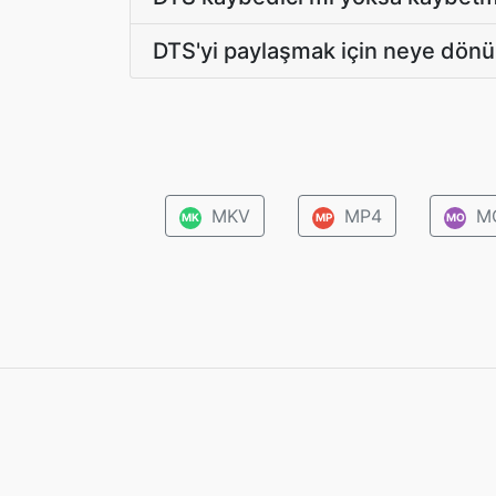
DTS'yi paylaşmak için neye dön
MKV
MP4
M
MK
MP
MO