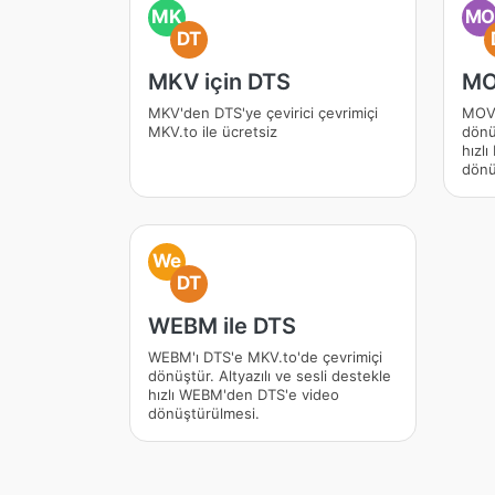
MK
M
DT
MKV için DTS
MO
MKV'den DTS'ye çevirici çevrimiçi
MOV'
MKV.to ile ücretsiz
dönüş
hızl
dönü
We
DT
WEBM ile DTS
WEBM'ı DTS'e MKV.to'de çevrimiçi
dönüştür. Altyazılı ve sesli destekle
hızlı WEBM'den DTS'e video
dönüştürülmesi.