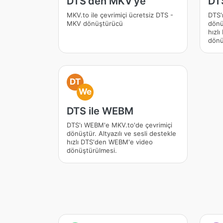
DTS'den MKV'ye
DT
MKV.to ile çevrimiçi ücretsiz DTS -
DTS'
MKV dönüştürücü
dönüş
hızl
dönü
DT
We
DTS ile WEBM
DTS'ı WEBM'e MKV.to'de çevrimiçi
dönüştür. Altyazılı ve sesli destekle
hızlı DTS'den WEBM'e video
dönüştürülmesi.