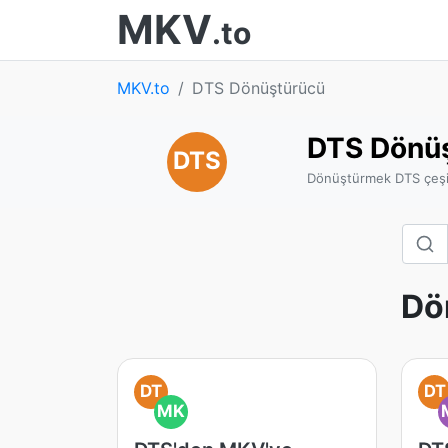
MKV
.to
MKV.to
DTS Dönüştürücü
DTS Dönü
DTS
Dönüştürmek DTS çeşitl
Dö
DT
DT
MK