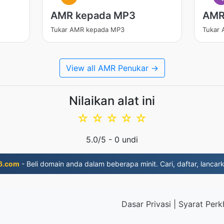
AMR kepada MP3
AMR
Tukar AMR kepada MP3
Tukar
View all AMR Penukar →
Nilaikan alat ini
☆
☆
☆
☆
☆
5.0
/5 -
0
undi
6.com
- Beli domain anda dalam beberapa minit. Cari, daftar, lancar
Dasar Privasi
|
Syarat Perk