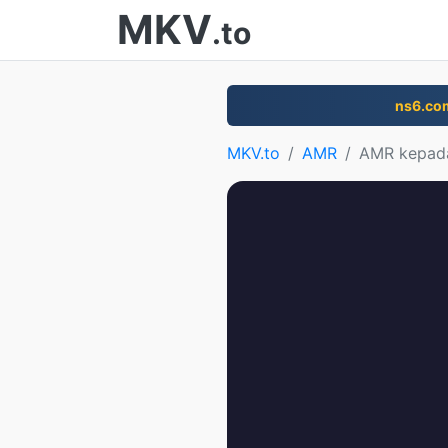
MKV
.to
ns6.co
MKV.to
AMR
AMR kepad