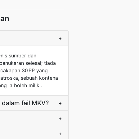
ran
+
enis sumber dan
enukaran selesai; tiada
percakapan 3GPP yang
atroska, sebuah kontena
g ia boleh miliki.
 dalam fail MKV?
+
+
+