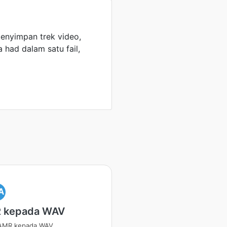
enyimpan trek video,
a had dalam satu fail,
A
 kepada WAV
 AMR kepada WAV