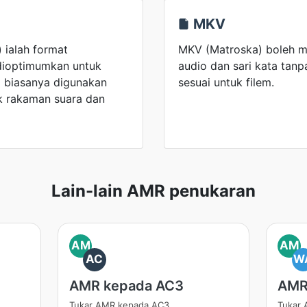
MKV
 ialah format
MKV (Matroska) boleh m
dioptimumkan untuk
audio dan sari kata tanp
a biasanya digunakan
sesuai untuk filem.
uk rakaman suara dan
Lain-lain AMR penukaran
AM
AM
AC
W
AMR kepada AC3
AMR
Tukar AMR kepada AC3
Tukar