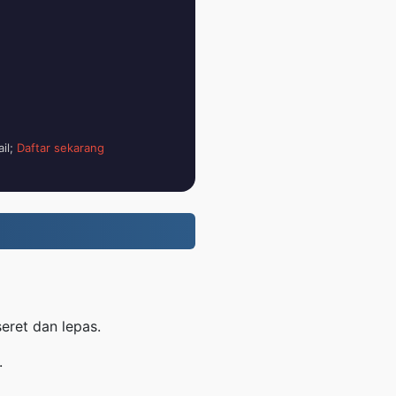
il;
Daftar sekarang
eret dan lepas.
.