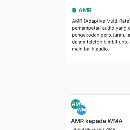
AMR
AMR (Adaptive Multi-Rate)
pemampatan audio yang 
pengekodan pertuturan. I
dalam telefon bimbit unt
main balik audio.
AM
WM
AMR kepada WMA
Tukar AMR kepada WMA