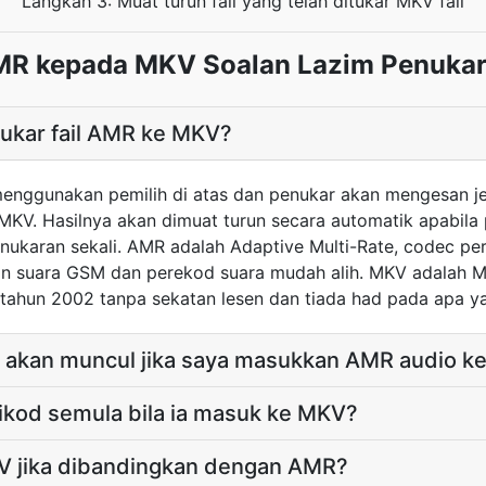
Langkah 3: Muat turun fail yang telah ditukar MKV fail
R kepada MKV Soalan Lazim Penuka
ukar fail AMR ke MKV?
menggunakan pemilih di atas dan penukar akan mengesan j
KV. Hasilnya akan dimuat turun secara automatik apabila p
enukaran sekali. AMR adalah Adaptive Multi-Rate, codec 
an suara GSM dan perekod suara mudah alih. MKV adalah M
tahun 2002 tanpa sekatan lesen dan tiada had pada apa yan
akan muncul jika saya masukkan AMR audio ke
kod semula bila ia masuk ke MKV?
V jika dibandingkan dengan AMR?