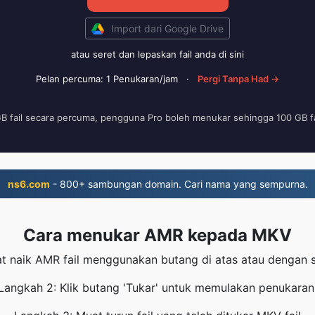
Import dari Google Drive
atau seret dan lepaskan fail anda di sini
Pelan percuma: 1 Penukaran/jam
·
Pergi Tanpa Had →
GB fail secara percuma, pengguna Pro boleh menukar sehingga 100 GB fa
ns6.com
- 800+ sambungan domain. Cari nama yang sempurna.
Cara menukar AMR kepada MKV
t naik AMR fail menggunakan butang di atas atau dengan s
Langkah 2: Klik butang 'Tukar' untuk memulakan penukaran