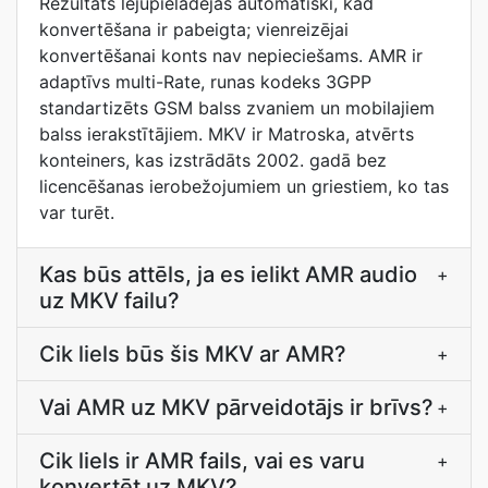
Rezultāts lejupielādējas automātiski, kad
konvertēšana ir pabeigta; vienreizējai
konvertēšanai konts nav nepieciešams. AMR ir
adaptīvs multi-Rate, runas kodeks 3GPP
standartizēts GSM balss zvaniem un mobilajiem
balss ierakstītājiem. MKV ir Matroska, atvērts
konteiners, kas izstrādāts 2002. gadā bez
licencēšanas ierobežojumiem un griestiem, ko tas
var turēt.
Kas būs attēls, ja es ielikt AMR audio
+
uz MKV failu?
Cik liels būs šis MKV ar AMR?
+
Vai AMR uz MKV pārveidotājs ir brīvs?
+
Cik liels ir AMR fails, vai es varu
+
konvertēt uz MKV?