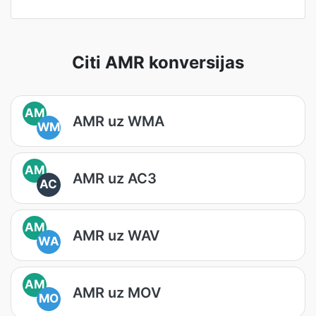
Citi AMR konversijas
AM
AMR uz WMA
WM
AM
AMR uz AC3
AC
AM
AMR uz WAV
WA
AM
AMR uz MOV
MO