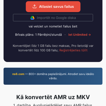
Atlasiet savus failus
Importēt no Google diska
vai velciet un nometiet failus šeit
Brīvais plāns: 1 Pārrēķini/stundā
·
Iet Unlimited →
Konvertējiet līdz 1 GB failu bez maksas, Pro lietotāji var
konvertēt līdz 100 GB failu;
Reģistrējieties tūlīt
ns6.com
— 800+ domēna paplašinājumi. Atrodiet savu ideālo
vārdu.
Kā konvertēt AMR uz MKV
1. darbība. Augšupielādējiet savu AMR failus,