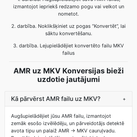
izmantojot iepriekš redzamo pogu vai velkot un
nometot.
2. darbība. Noklikšķiniet uz pogas “Konvertēt”, lai
sāktu konvertēšanu.
3. darbība. Lejupielādējiet konvertēto failu MKV
failus
AMR uz MKV Konversijas bieži
uzdotie jautājumi
Kā pārvērst AMR failu uz MKV?
+
Augšupielādējiet jūsu AMR failu, izmantojot
zemāk esošo izvēlēdēju, un pārveidotājs detektē
avota tipu un palaiž AMR -> MKV cauruļvadu.