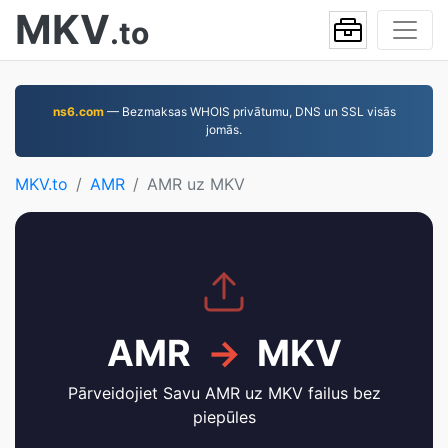
MKV
.to
ns6.com
— Bezmaksas WHOIS privātumu, DNS un SSL visās
jomās.
MKV.to
AMR
AMR uz MKV
AMR
→
MKV
Pārveidojiet Savu AMR uz MKV failus bez
piepūles