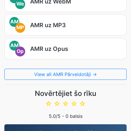
AMR uz WebM
We
AM
AMR uz MP3
MP
AM
AMR uz Opus
Op
View all AMR Pārveidotāji →
Novērtējiet šo rīku
☆
☆
☆
☆
☆
5.0
/5 -
0
balsis