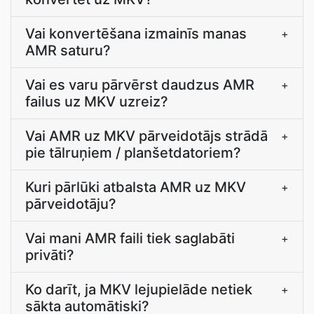
Vai konvertēšana izmainīs manas
+
AMR saturu?
Vai es varu pārvērst daudzus AMR
+
failus uz MKV uzreiz?
Vai AMR uz MKV pārveidotājs strādā
+
pie tālruņiem / planšetdatoriem?
Kuri pārlūki atbalsta AMR uz MKV
+
pārveidotāju?
Vai mani AMR faili tiek saglabāti
+
privāti?
Ko darīt, ja MKV lejupielāde netiek
+
sākta automātiski?