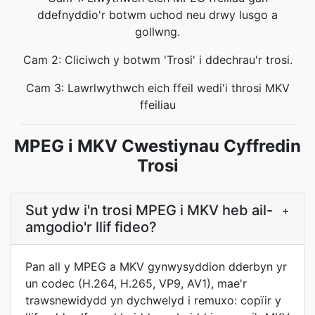
ddefnyddio'r botwm uchod neu drwy lusgo a
gollwng.
Cam 2: Cliciwch y botwm 'Trosi' i ddechrau'r trosi.
Cam 3: Lawrlwythwch eich ffeil wedi'i throsi MKV
ffeiliau
MPEG i MKV Cwestiynau Cyffredin
Trosi
Sut ydw i'n trosi MPEG i MKV heb ail-
+
amgodio'r llif fideo?
Pan all y MPEG a MKV gynwysyddion dderbyn yr
un codec (H.264, H.265, VP9, AV1), mae'r
trawsnewidydd yn dychwelyd i remuxo: copïir y