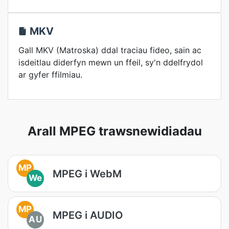
MKV
Gall MKV (Matroska) ddal traciau fideo, sain ac
isdeitlau diderfyn mewn un ffeil, sy'n ddelfrydol
ar gyfer ffilmiau.
Arall MPEG trawsnewidiadau
MP
MPEG i WebM
We
MP
MPEG i AUDIO
AU