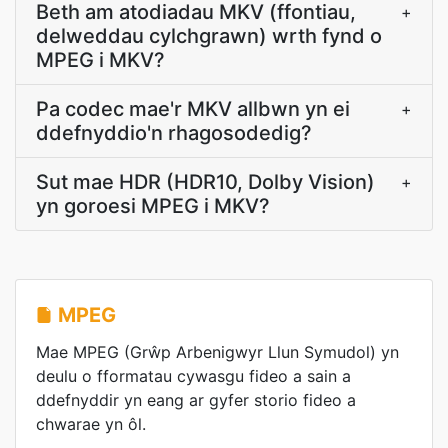
Beth am atodiadau MKV (ffontiau,
+
delweddau cylchgrawn) wrth fynd o
MPEG i MKV?
Pa codec mae'r MKV allbwn yn ei
+
ddefnyddio'n rhagosodedig?
Sut mae HDR (HDR10, Dolby Vision)
+
yn goroesi MPEG i MKV?
MPEG
Mae MPEG (Grŵp Arbenigwyr Llun Symudol) yn
deulu o fformatau cywasgu fideo a sain a
ddefnyddir yn eang ar gyfer storio fideo a
chwarae yn ôl.