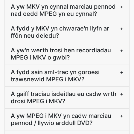
A yw MKV yn cynnal marciau pennod
+
nad oedd MPEG yn eu cynnal?
A fydd y MKV yn chwarae'n llyfn ar
+
ffôn neu deledu?
A yw'n werth trosi hen recordiadau
+
MPEG i MKV o gwbl?
A fydd sain aml-trac yn goroesi
+
trawsnewid MPEG i MKV?
A gaiff traciau isdeitlau eu cadw wrth
+
drosi MPEG i MKV?
A yw MPEG i MKV yn cadw marciau
+
pennod / llywio arddull DVD?