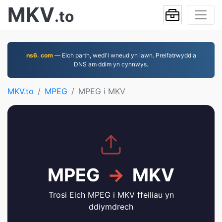
MKV
.to
ns6. com
— Eich parth, wedi'i wneud yn iawn. Preifatrwydd a
DNS am ddim yn cynnwys.
MKV.to
MPEG
MPEG i MKV
MPEG
→
MKV
Trosi Eich MPEG i MKV ffeiliau yn
ddiymdrech