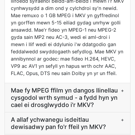
llifoedd sylfaenol beidd-am-beidd i mewn i'r MKV
cynhwysydd a dim ond y cylchdroi sy'n newid.
Mae remuxo o 1 GB MPEG i MKV yn gyffredinol
yn gorffen mewn 5-15 eiliad gydag unrhyw golli
ansawdd. Mae'r fideo yn MPEG-1 neu MPEG-2
gyda sain MP2 neu AC-3, wedi ei aml-droi i
mewn i llif wedi ei ddylunio i'w ddatgodio gan
feddalwedd swyddogaeth sefydlog. Mae MKV yn
annibynnol ar godec: mae fideo H.264, HEVC,
VP9 ac AV1 yn sefyll yn hapus wrth ochr AAC,
FLAC, Opus, DTS neu sain Dolby yn yr un ffeil.
Mae fy MPEG ffilm yn dangos llinellau
+
cysgodol wrth symud - a fydd hyn yn
cael ei drosglwyddo i'r MKV?
A allaf ychwanegu isdeitlau
+
dewisadwy pan fo'r ffeil yn MKV?