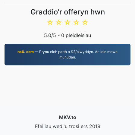
Graddio'r offeryn hwn
☆
☆
☆
☆
☆
5.0
/5 -
0
pleidleisiau
ns6. com
— Prynu eich parth o $2/blwyddyn. Ar-lein mewn
munudau.
MKV.to
Ffeiliau wedi'u trosi ers 2019