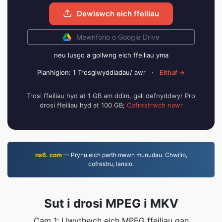
Dewiswch eich ffeiliau
Mewnforio o Google Drive
neu lusgo a gollwng eich ffeiliau yma
Planhigion: 1 Trosglwyddiadau/ awr
·
Eithaf →
Trosi ffeiliau hyd at 1 GB am ddim, gall defnyddwyr Pro
drosi ffeiliau hyd at 100 GB;
Cofrestrwch nawr
ns6. com
— Prynu eich parth mewn munudau. Chwilio,
cofrestru, lansio.
Sut i drosi MPEG i MKV
Cam 1: Llwythwch eich MPEG ffeiliau gan