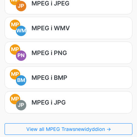
MPEG i JPEG
JP
MP
MPEG i WMV
WM
MP
MPEG i PNG
PN
MP
MPEG i BMP
BM
MP
MPEG i JPG
JP
View all MPEG Trawsnewidyddion →