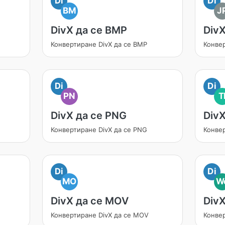
Di
Di
BM
J
DivX да се BMP
DivX
Конвертиране DivX да се BMP
Конвер
Di
Di
PN
T
DivX да се PNG
DivX
Конвертиране DivX да се PNG
Конвер
Di
Di
MO
W
DivX да се MOV
Div
Конвертиране DivX да се MOV
Конве