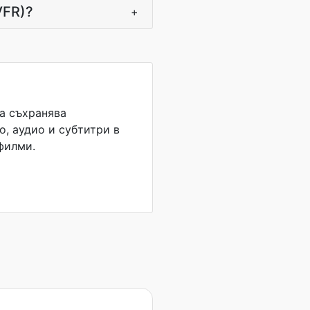
VFR)?
+
а съхранява
о, аудио и субтитри в
филми.