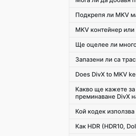
Мога ли да добавя 
Подкрепя ли MKV мар
MKV контейнер или 
Ще оцелее ли много
Запазени ли са тра
Does DivX to MKV ke
Какво ще кажете за
преминаване DivX 
Кой кодек използва
Как HDR (HDR10, Dol