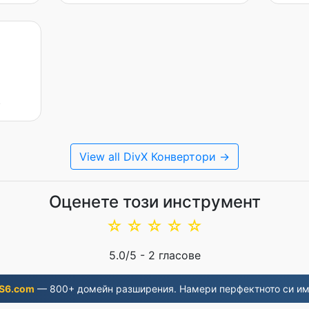
O
View all DivX Конвертори →
Оценете този инструмент
☆
☆
☆
☆
☆
5.0
/5 -
2
гласове
S6.com
— 800+ домейн разширения. Намери перфектното си им