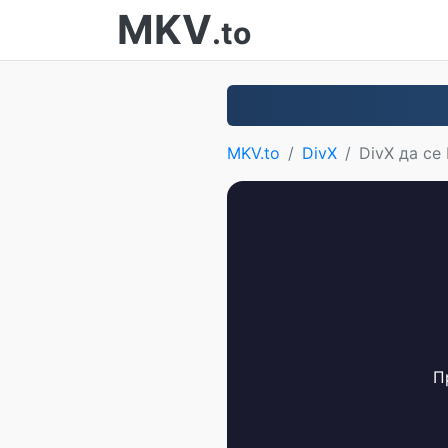
MKV
.to
MKV.to
DivX
DivX да се
П