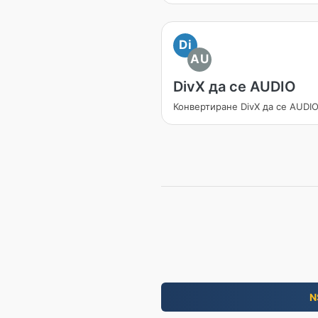
Di
AU
DivX да се AUDIO
Конвертиране DivX да се AUDI
N