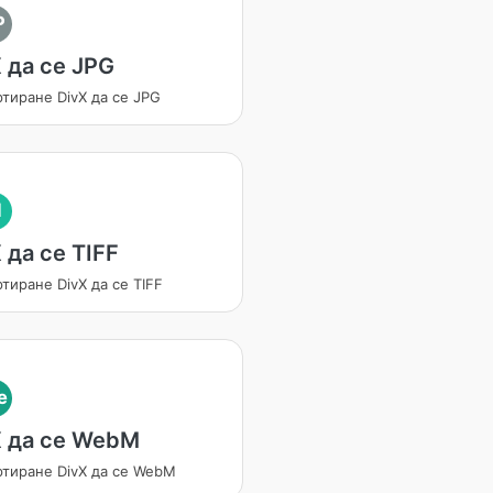
P
 да се JPG
тиране DivX да се JPG
I
 да се TIFF
тиране DivX да се TIFF
e
X да се WebM
ртиране DivX да се WebM