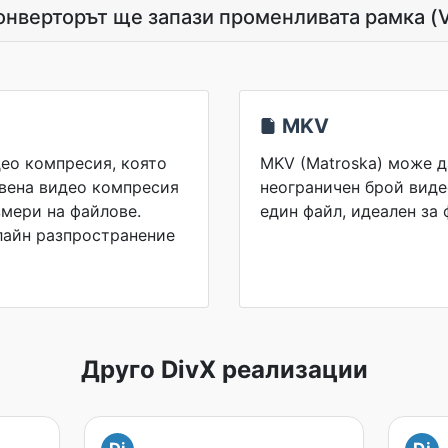
онверторът ще запази променливата рамка (
MKV
део компресия, която
MKV (Matroska) може д
вена видео компресия
неограничен брой виде
змери на файлове.
един файл, идеален за 
нлайн разпространение
Друго DivX реализации