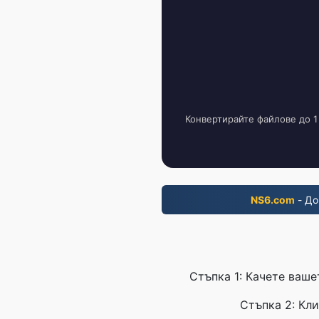
Конвертирайте файлове до 1
NS6.com
- До
Стъпка 1: Качете ваше
Стъпка 2: Кли