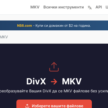
MKV
Всички инструменти
API
Ц
NS6.com
- Купи си домакин от $2 на година.
 MKV
DivX
→
MKV
реобразувайте Вашия DivX да се MKV файлове без усил
Изберете вашите файлове