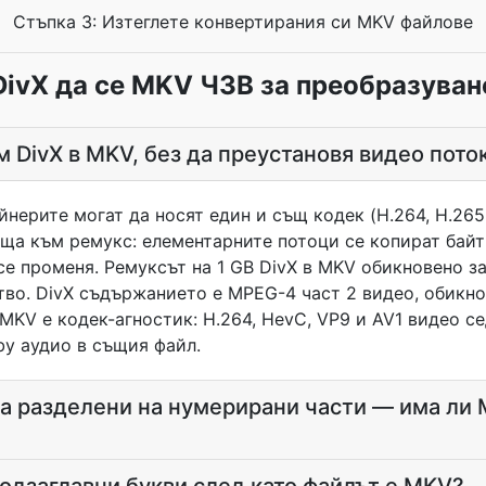
Стъпка 3: Изтеглете конвертирания си MKV файлове
DivX да се MKV ЧЗВ за преобразуван
м DivX в MKV, без да преустановя видео пото
йнерите могат да носят един и същ кодек (H.264, H.265,
ща към ремукс: елементарните потоци се копират байт
е променя. Ремуксът на 1 GB DivX в MKV обикновено з
ство. DivX съдържанието е MPEG-4 част 2 видео, обикно
 MKV е кодек-агностик: H.264, HevC, VP9 и AV1 видео с
by аудио в същия файл.
са разделени на нумерирани части — има ли