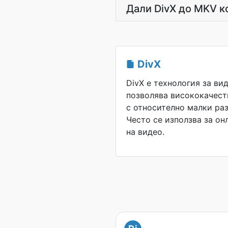
Дали DivX до MKV к
DivX
DivX е технология за ви
позволява висококачест
с относително малки ра
Често се използва за о
на видео.