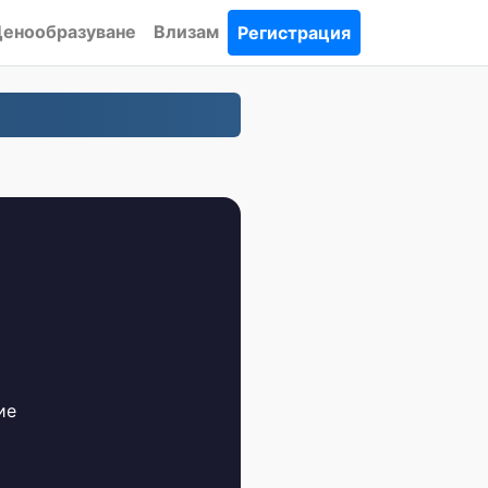
енообразуване
Влизам
Регистрация
ие