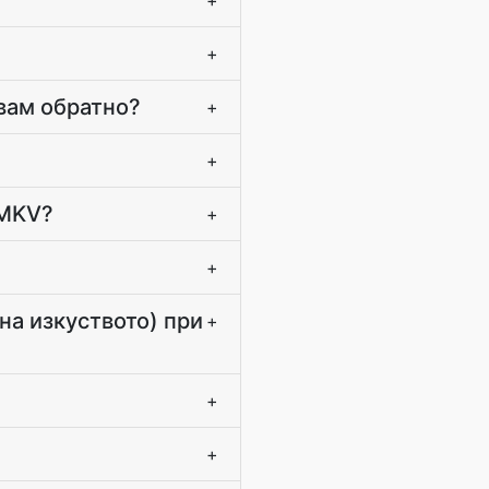
+
+
авам обратно?
+
+
 MKV?
+
+
на изкуството) при
+
+
+