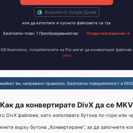
Внасяне от Google Драйв
или да изтеглите и пуснете файловете си тук
Безплатен план: 1 Преобразувания/час
·
Отиди неограничен →
 GB безплатно, потребителите на Pro могат да конвертират файлове
сега
мейнът ви, направено правилно. Безплатно поверителност и DNS
Как да конвертирате DivX да се MKV
то DivX файлове, като използвате бутона по-горе или чр
кнете върху бутона „Конвертиране“, за да започнете к