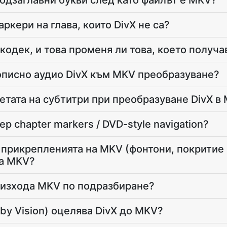
подзаглавни букви след като файлът е MKV?
кери на глава, които DivX не са?
кодек, и това променя ли това, което получ
писно аудио DivX към MKV преобразуване?
сетата на субтитри при преобразуване DivX в
ep chapter markers / DVD-style navigation?
 прикрепленията на MKV (фонтони, покритие 
на MKV?
 изхода MKV по подразбиране?
by Vision) оцелява DivX до MKV?