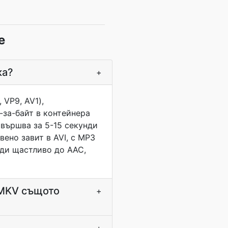
е
ка?
+
 VP9, AV1),
-за-байт в контейнера
авършва за 5-15 секунди
вено завит в AVI, с MP3
еди щастливо до AAC,
 MKV същото
+