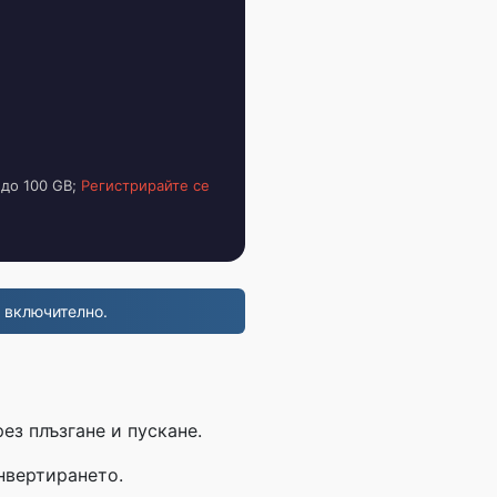
 до 100 GB;
Регистрирайте се
 включително.
ез плъзгане и пускане.
онвертирането.