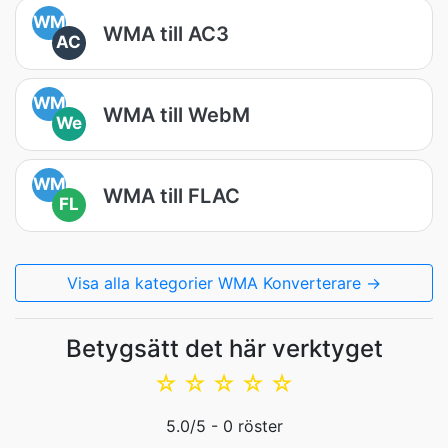
WM
WMA till AC3
AC
WM
WMA till WebM
We
WM
WMA till FLAC
FL
Visa alla kategorier WMA Konverterare →
Betygsätt det här verktyget
☆
☆
☆
☆
☆
5.0
/5 -
0
röster