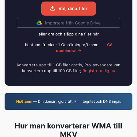
Välj dina filer
Importera från Google Drive
eller dra och släpp dina filer här
Kostnadsfri plan: 1 Omräkningar/timme
·
Gå
obehindrat →
Konvertera upp till 1 GB filer gratis, Pro-användare kan
konvertera upp till 100 GB filer;
Registrera dig nu
Ns6.com
— Din domän, gjort rätt. Fri integritet och DNS ingår.
Hur man konverterar WMA till
MKV