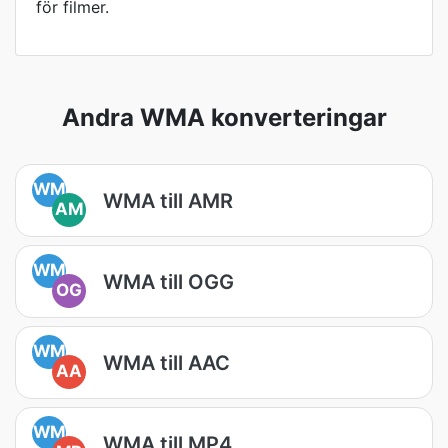
för filmer.
Andra WMA konverteringar
WM
WMA till AMR
AM
WM
WMA till OGG
OG
WM
WMA till AAC
AA
WM
WMA till MP4