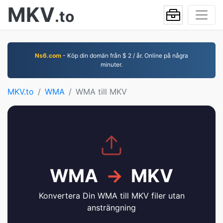
MKV
.to
Ns6.com
- Köp din domän från $ 2 / år. Online på några
minuter.
MKV.to
WMA
WMA till MKV
WMA
→
MKV
Konvertera Din WMA till MKV filer utan
ansträngning