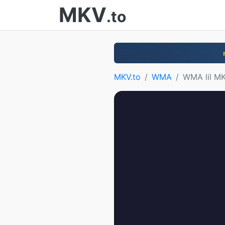
MKV
.to
MKV.to
WMA
WMA lil M