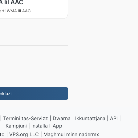
 lil AAC
erti WMA lil AAC
nklużi.
|
Termini tas-Servizz
|
Dwarna
|
Ikkuntattjana
|
API
|
Kampjuni
|
Installa l-App
to
|
VPS.org
LLC | Magħmul minn
nadermx