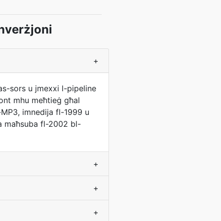
nverżjoni
+
tas-sors u jmexxi l-pipeline
kont mhu meħtieġ għal
MP3, imnedija fl-1999 u
ħa maħsuba fl-2002 bl-
+
+
+