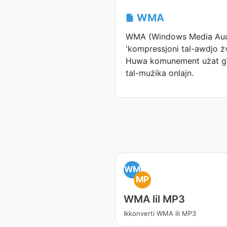
WMA
WMA (Windows Media Audi
'kompressjoni tal-awdjo ż
Huwa komunement użat għal
tal-mużika onlajn.
WM
MP
WMA lil MP3
Ikkonverti WMA lil MP3