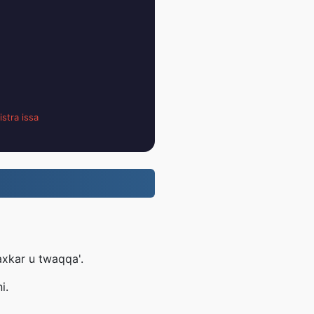
istra issa
kaxkar u twaqqa'.
i.