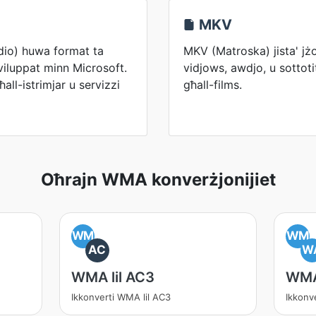
MKV
o) huwa format ta
MKV (Matroska) jista' jż
viluppat minn Microsoft.
vidjows, awdjo, u sottotitl
l-istrimjar u servizzi
għall-films.
Oħrajn WMA konverżjonijiet
WM
WM
AC
W
WMA lil AC3
WMA
Ikkonverti WMA lil AC3
Ikkonv