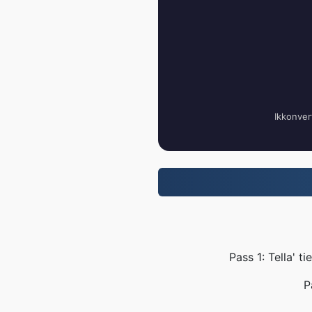
Ikkonvert
Pass 1: Tella' t
P