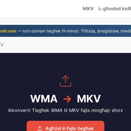
MKV
L-għodod koll
ns6.com
— Ixtri domain tiegħek fil-minuti. Tfittxija, jirreġistraw, tniedi
KV
WMA
→
MKV
Ikkonverti Tiegħek WMA lil MKV fajls mingħajr sforz
Agħżel il-fajls tiegħek