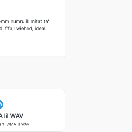
omm numru illimitat ta'
i f'fajl wieħed, ideali
A
 lil WAV
erti WMA lil WAV