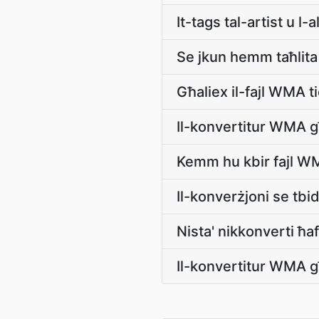
It-tags tal-artist u 
Se jkun hemm taħlit
Għaliex il-fajl WMA tie
Il-konvertitur WMA 
Kemm hu kbir fajl WMA
Il-konverżjoni se tbi
Nista' nikkonverti ħ
Il-konvertitur WMA għ