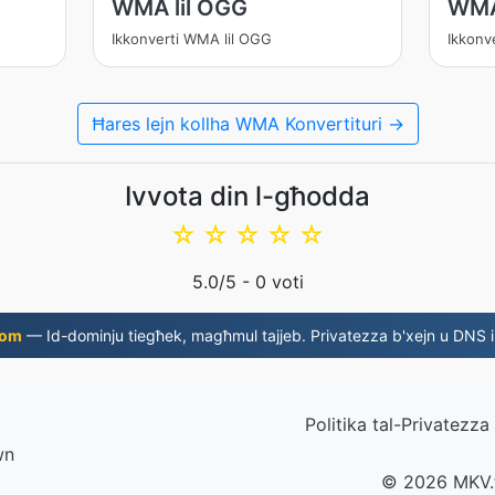
WMA lil OGG
WMA
Ikkonverti WMA lil OGG
Ikkonv
Ħares lejn kollha WMA Konvertituri →
Ivvota din l-għodda
☆
☆
☆
☆
☆
5.0
/5 -
0
voti
com
— Id-dominju tiegħek, magħmul tajjeb. Privatezza b'xejn u DNS i
Politika tal-Privatezza
wn
© 2026 MKV.