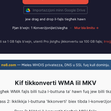
Importazzjoni minn Google Drive
jew drag and drop il-fajls tiegħek hawn
Pjan b'xejn: 1 Konverżjonijiet/siegħa
·
Mur bla limitu →
i sa 1 GB fajls b'xejn, utenti Pro jistgħu jikkonvertu sa 100 GB fajls;
Irreġ
ns6.com
— Ħieles WHOIS privatezza, DNS u SSL fuq kull dominju.
Kif tikkonverti WMA lil MKV
iegħek WMA fajls billi tuża l-buttuna ta' hawn fuq jew billi t
ass 2: Ikklikkja l-buttuna 'Ikkonverti' biex tibda l-konverżjon