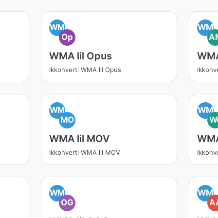
WM
WM
Op
A
WMA lil Opus
WMA
Ikkonverti WMA lil Opus
Ikkonv
WM
WM
MO
W
WMA lil MOV
WMA
Ikkonverti WMA lil MOV
Ikkonv
WM
WM
OG
A