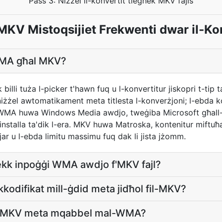
Pass 3: Niżżel il-konvertit tiegħek MKV fajls
MKV Mistoqsijiet Frekwenti dwar il-Ko
 WMA għal MKV?
billi tuża l-picker t'hawn fuq u l-konvertitur jiskopri t-tip 
tniżżel awtomatikament meta titlesta l-konverżjoni; l-ebda 
. WMA huwa Windows Media awdjo, tweġiba Microsoft għall-
nstalla ta'dik l-era. MKV huwa Matroska, kontenitur miftu
zjar u l-ebda limitu massimu fuq dak li jista jżomm.
jekk inpoġġi WMA awdjo f'MKV fajl?
difikat mill-ġdid meta jidħol fil-MKV?
il-MKV meta mqabbel mal-WMA?