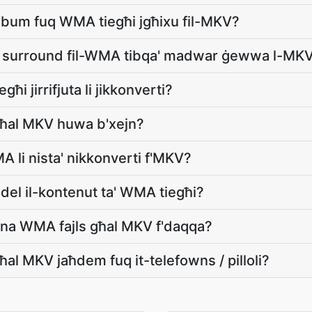
l-album fuq WMA tiegħi jgħixu fil-MKV?
a surround fil-WMA tibqa' madwar ġewwa l-MK
għi jirrifjuta li jikkonverti?
għal MKV huwa b'xejn?
 li nista' nikkonverti f'MKV?
ddel il-kontenut ta' WMA tiegħi?
afna WMA fajls għal MKV f'daqqa?
al MKV jaħdem fuq it-telefowns / pilloli?