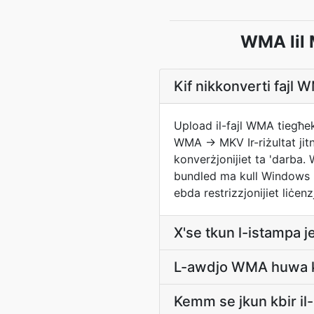
WMA lil 
Kif nikkonverti fajl
Upload il-fajl WMA tiegħek 
WMA -> MKV Ir-riżultat ji
konverżjonijiet ta 'darba
bundled ma kull Windows i
ebda restrizzjonijiet liċen
X'se tkun l-istampa 
L-awdjo WMA huwa kko
Kemm se jkun kbir 