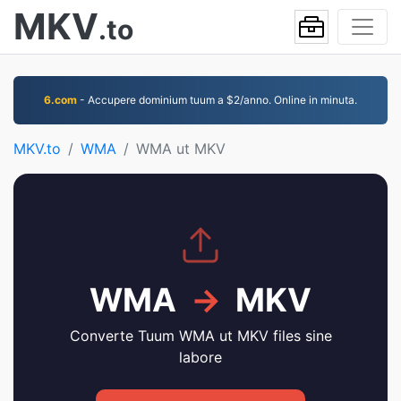
MKV
.to
6.com
- Accupere dominium tuum a $2/anno. Online in minuta.
MKV.to
WMA
WMA ut MKV
WMA
→
MKV
Converte Tuum WMA ut MKV files sine
labore