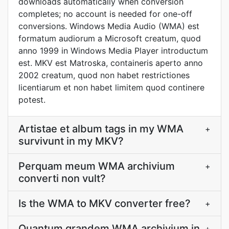
downloads automatically when conversion
completes; no account is needed for one-off
conversions. Windows Media Audio (WMA) est
formatum audiorum a Microsoft creatum, quod
anno 1999 in Windows Media Player introductum
est. MKV est Matroska, containeris aperto anno
2002 creatum, quod non habet restrictiones
licentiarum et non habet limitem quod continere
potest.
Artistae et album tags in my WMA
+
survivunt in my MKV?
Perquam meum WMA archivium
+
converti non vult?
Is the WMA to MKV converter free?
+
Quantum grandem WMA archivium in
+