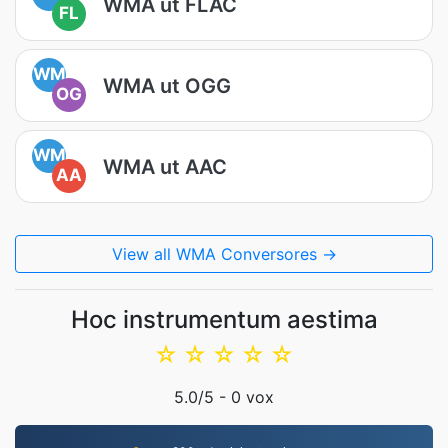
WMA ut FLAC
FL
WM
WMA ut OGG
OG
WM
WMA ut AAC
AA
View all WMA Conversores →
Hoc instrumentum aestima
☆
☆
☆
☆
☆
5.0
/5 -
0
vox