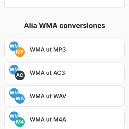
Alia WMA conversiones
WM
WMA ut MP3
MP
WM
WMA ut AC3
AC
WM
WMA ut WAV
WA
WM
WMA ut M4A
M4