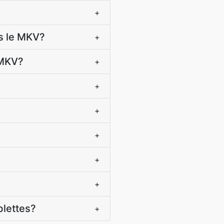
+
ns le MKV?
+
 MKV?
+
+
+
+
+
+
blettes?
+