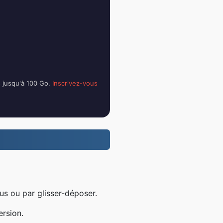
s jusqu'à 100 Go.
Inscrivez-vous
us ou par glisser-déposer.
ersion.