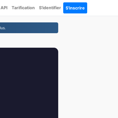
API
Tarification
S'identifier
S'inscrire
lus.