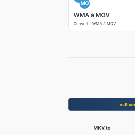
MO
WMA à MOV
Convertir WMA à MOV
ns6.c
MKV.to