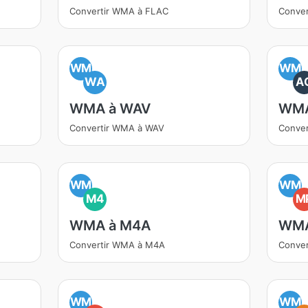
Convertir WMA à FLAC
Conve
WM
WM
WA
A
WMA à WAV
WMA
Convertir WMA à WAV
Conve
WM
WM
M4
M
WMA à M4A
WMA
Convertir WMA à M4A
Conve
WM
WM