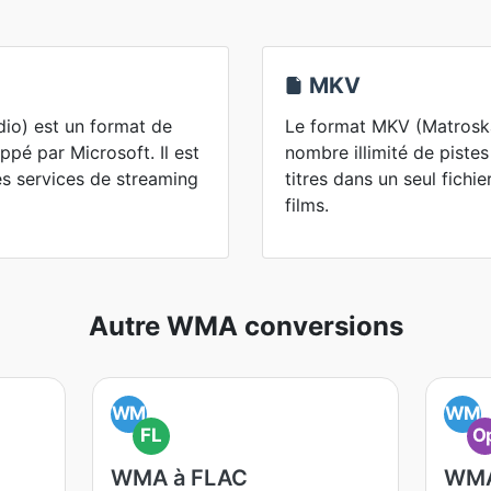
MKV
o) est un format de
Le format MKV (Matroska
pé par Microsoft. Il est
nombre illimité de pistes
es services de streaming
titres dans un seul fichie
films.
Autre WMA conversions
WM
WM
FL
O
WMA à FLAC
WMA