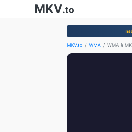
MKV
.to
ns
MKV.to
WMA
WMA à MK