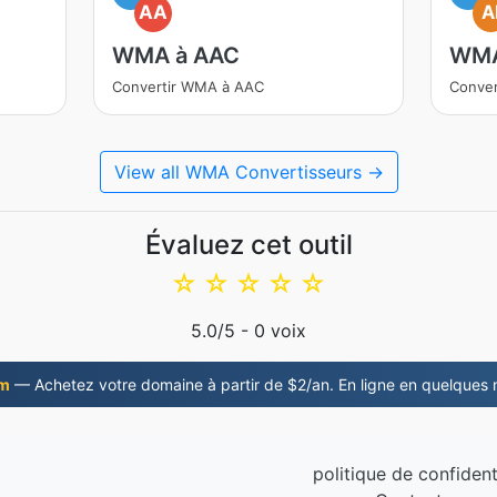
AA
A
WMA à AAC
WMA
Convertir WMA à AAC
Conver
View all WMA Convertisseurs →
Évaluez cet outil
☆
☆
☆
☆
☆
5.0
/5 -
0
voix
om
— Achetez votre domaine à partir de $2/an. En ligne en quelques 
politique de confident