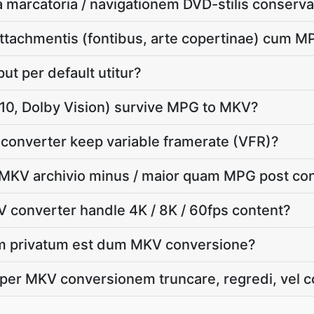
marcatoria / navigationem DVD-stilis conserva
ttachmentis (fontibus, arte copertinae) cum 
t per default utitur?
0, Dolby Vision) survive MPG to MKV?
converter keep variable framerate (VFR)?
MKV archivio minus / maior quam MPG post c
 converter handle 4K / 8K / 60fps content?
 privatum est dum MKV conversione?
per MKV conversionem truncare, regredi, vel 