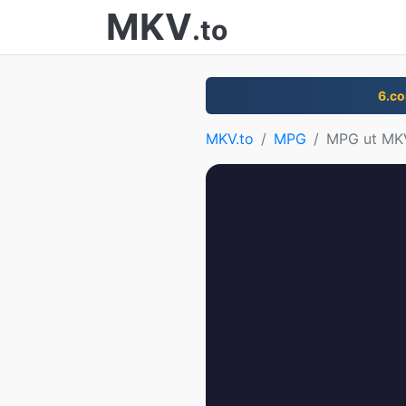
MKV
.to
6.c
MKV.to
MPG
MPG ut MK