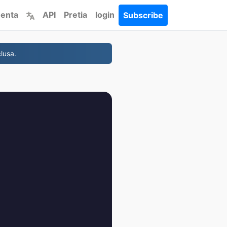
enta
API
Pretia
login
Subscribe
lusa.