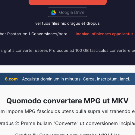
Google Drive
vel tuos files hic dragus et dropus
iber Plantarum: 1 Conversiones/hora
·
Incolae Infinienses appellantur.
os gratis converte, usores Pro usque ad 100 GB fasciculos convertere 
6.com
- Acquista dominium in minutas. Cerca, inscriptum, lanci.
Quomodo convertere MPG ut MKV
um impone MPG fasciculos utens bulla supra vel trahendo e
radus 2: Preme bullam "Converte" ut conversionem incipia