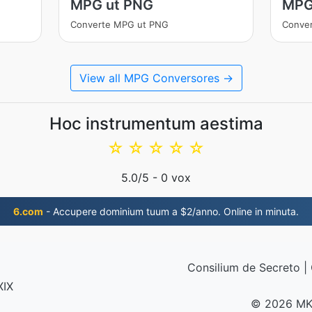
MPG ut PNG
MPG
Converte MPG ut PNG
Conve
View all MPG Conversores →
Hoc instrumentum aestima
☆
☆
☆
☆
☆
5.0
/5 -
0
vox
6.com
- Accupere dominium tuum a $2/anno. Online in minuta.
Consilium de Secreto
|
XIX
© 2026 MK