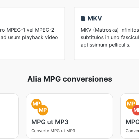
MKV
pro MPEG-1 vel MPEG-2
MKV (Matroska) infinitos
o ad usum playback video
subtitulos in uno fascicu
aptissimum pelliculis.
Alia MPG conversiones
MP
MP
MP
M
MPG ut MP3
MPG
Converte MPG ut MP3
Conve