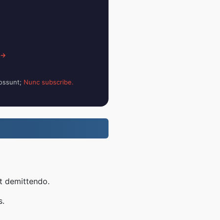
 →
possunt;
Nunc subscribe.
t demittendo.
s.