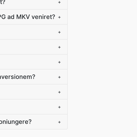
t?
+
MPG ad MKV veniret?
+
+
+
+
onversionem?
+
+
+
coniungere?
+