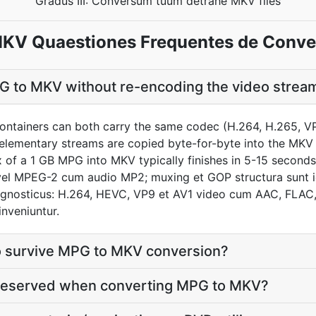
Gradus III: Conversum tuum detrahe MKV files
KV Quaestiones Frequentes de Conve
G to MKV without re-encoding the video strea
tainers can both carry the same codec (H.264, H.265, VP9
e elementary streams are copied byte-for-byte into the MKV
of a 1 GB MPG into MKV typically finishes in 5-15 seconds 
el MPEG-2 cum audio MP2; muxing et GOP structura sunt 
agnosticus: H.264, HEVC, VP9 et AV1 video cum AAC, FLAC,
inveniuntur.
io survive MPG to MKV conversion?
 preserved when converting MPG to MKV?