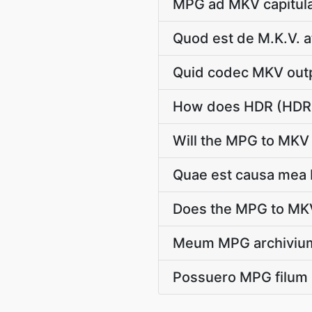
MPG ad MKV capitula 
Quod est de M.K.V. a
Quid codec MKV outpu
How does HDR (HDR1
Will the MPG to MKV 
Quae est causa mea 
Does the MPG to MKV
Meum MPG archivium
Possuero MPG filum 