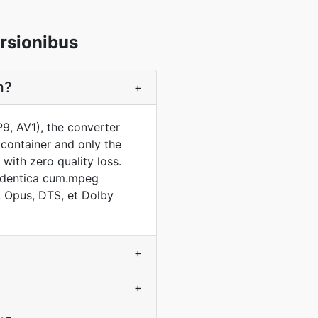
rsionibus
m?
+
, AV1), the converter
 container and only the
with zero quality loss.
identica cum.mpeg
 Opus, DTS, et Dolby
+
+