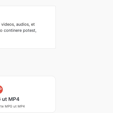
 videos, audios, et
lo continere potest,
P
 ut MP4
rte MPG ut MP4