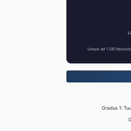
L
Usque ad 1 GB fascicul
Gradus 1: Tu
G