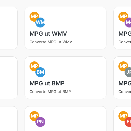
MP
MP
WM
M
MPG ut WMV
MPG
Converte MPG ut WMV
Conve
MP
MP
BM
J
MPG ut BMP
MPG
Converte MPG ut BMP
Conve
MP
MP
PN
F