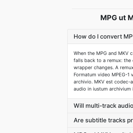
MPG ut M
How do I convert MP
When the MPG and MKV con
falls back to a remux: th
wrapper changes. A remux 
Formatum video MPEG-1 v
archivio. MKV est codec-
audio in iustum archivium 
Will multi-track aud
Are subtitle tracks