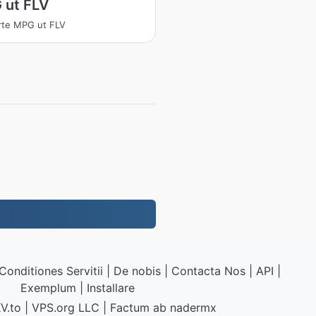
 ut FLV
rte MPG ut FLV
Conditiones Servitii
|
De nobis
|
Contacta Nos
|
API
|
Exemplum
|
Installare
V.to
|
VPS.org
LLC | Factum ab
nadermx