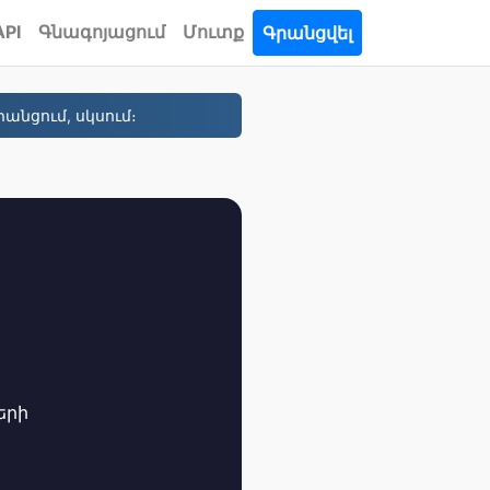
API
Գնագոյացում
Մուտք
Գրանցվել
անցում, սկսում։
երի