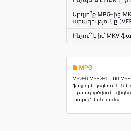
Ինչպե՞ս է HDR-ը (
Արդյո՞ք MPG-ից
արագությունը (VFR
Ինչու՞ է իմ MKV ֆ
MPG
MPG-ն MPEG-1 կամ MPE
ֆայլի ընդլայնում է: Այ
օգտագործվում է վիդե
տարածման համար: