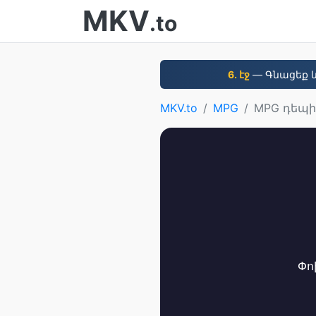
MKV
.to
6. էջ
— Գնացեք և
MKV.to
MPG
MPG դեպի
Փո