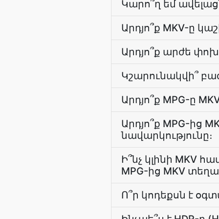
Կարո՞ղ եմ ավելաց
Արդյո՞ք MKV-ը կ
Արդյո՞ք արժե փոխ
Կշարունակվի՞ բա
Արդյո՞ք MPG-ը MK
Արդյո՞ք MPG-ից M
նավարկությունը։
Ի՞նչ կլինի MKV 
MPG-ից MKV տեղա
Ո՞ր կոդեքսն է օգ