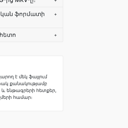
PG-ից MKV-ը։
+
ական ֆորմատի
+
 հետո
+
կարող է մեկ ֆայլում
ակ քանակությամբ
 և ենթագրերի հետքեր,
լմերի համար։