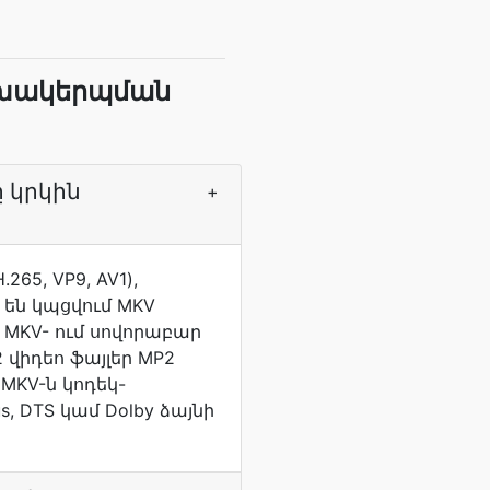
ոխակերպման
 կրկին
+
265, VP9, AV1),
 են կպցվում MKV
ը MKV- ում սովորաբար
 վիդեո ֆայլեր MP2
 MKV-ն կոդեկ-
s, DTS կամ Dolby ձայնի