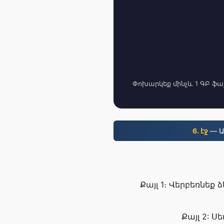
Փոխարկեք մինչև 1 ԳԲ ֆայ
6. էջ
— Ա
Քայլ 1։ Վերբեռնեք
Քայլ 2: 