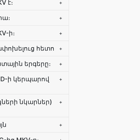
V է։
+
րա։
+
V-ի։
+
ափոխելուց հետո
+
ստային երգերը։
+
DVD-ի կերպարով
+
կների նկարներ)
+
յն
+