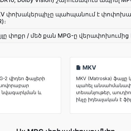
HDR10, Dolby Vision) շարունակում ապրել M
 MKV փոխակերպիչը պահպանում է փոփոխ
)։
այլը փոքր / մեծ քան MPG-ը վերափոխումից
MKV
G-2 վիդեո ֆայլերի
MKV (Matroska) ֆայլը 
ն սովորաբար
պահել անսահմանափ
ո նվագարկման և
տեսանյութեր, աուդիո
ինչը իդեալական է ֆի