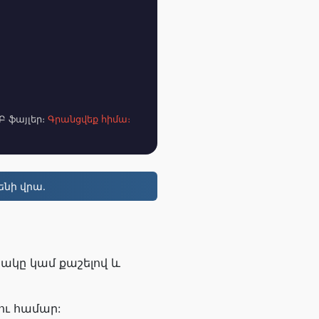
Բ ֆայլեր։
Գրանցվեք հիմա։
ենի վրա.
ճակը կամ քաշելով և
ու համար: