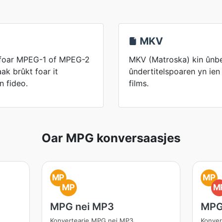
MKV
l foar MPEG-1 of MPEG-2
MKV (Matroska) kin ûnbe
ak brûkt foar it
ûndertitelspoaren yn ien 
n fideo.
films.
Oar MPG konversaasjes
MP
MP
MP
M
MPG nei MP3
MPG
Konvertearje MPG nei MP3
Konver