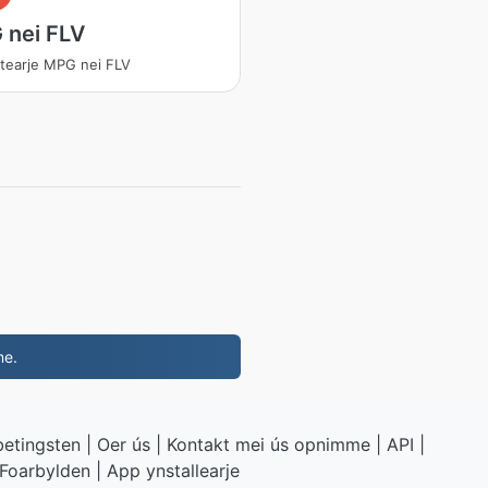
 nei FLV
tearje MPG nei FLV
me.
betingsten
|
Oer ús
|
Kontakt mei ús opnimme
|
API
|
Foarbylden
|
App ynstallearje