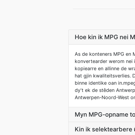
Hoe kin ik MPG nei M
As de konteners MPG en MK
konvertearder werom nei 
kopiearre en allinne de w
hat gjin kwaliteitsverlie
binne identike oan in.mpeg
dy't ek de stêden Antwe
Antwerpen-Noord-West om
Myn MPG-opname toa
Kin ik selektearbere