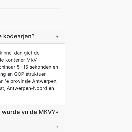
e kodearjen?
+
inne, dan giet de
 de kontener MKV
ochinoar 5- 15 sekonden en
ing en GOP struktuer
an 'e provinsje Antwerpen,
st, Antwerpen-Noord en
n wurde yn de MKV?
+
+