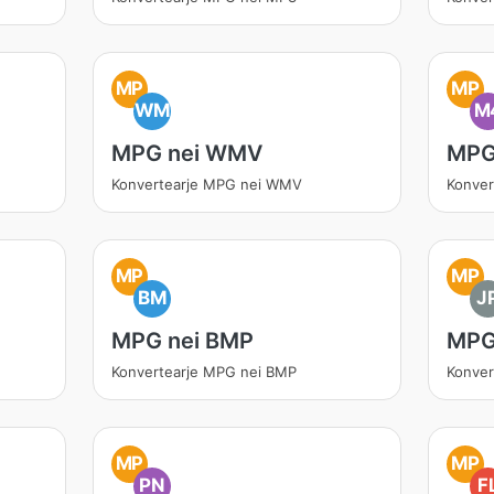
MP
MP
WM
M
MPG nei WMV
MPG
Konvertearje MPG nei WMV
Konver
MP
MP
BM
J
MPG nei BMP
MPG
Konvertearje MPG nei BMP
Konver
MP
MP
PN
F