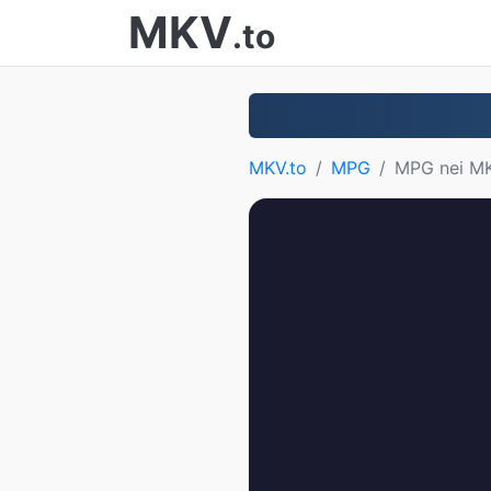
MKV
.to
MKV.to
MPG
MPG nei M