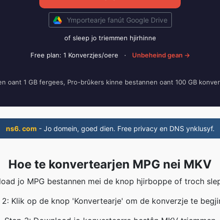
Ymportearje fanút Google Drive
of sleep jo triemmen hjirhinne
Free plan: 1 Konverzjes/oere
·
Unbeheind gean →
en oant 1 GB fergees, Pro-brûkers kinne bestannen oant 100 GB konver
ns6. com
- Jo domein, goed dien. Free privacy en DNS ynklusyf.
Hoe te konvertearjen MPG nei MKV
load jo MPG bestannen mei de knop hjirboppe of troch sle
 2: Klik op de knop 'Konvertearje' om de konverzje te begji