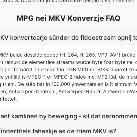
Stap 3: Download jo konvertearre bestân MKV triemmen
MPG nei MKV Konverzje FAQ
KV konvertearje sûnder de fideostream opnij t
V beide deselde codec (H. 264, H. 265, VP9, AV1) brûke k
in remux: de elementêre streams wurde byte foar byte nei
rapper feroaret. In remux fan 1 GB MPG nei MKV duorret tr
s. De ynhâld is MPEG-1 of MPEG-2 fideo mei MP2 lûd; de mux
 triem. De stêd hat in 100.000 ynwenners en is it sintrum f
rpen, Antwerpen-Centrum, Antwerpen-Noord, Antwerpen-We
fettet.
nt kamlinen by beweging - sil dat oernomme
 ûndertitels taheakje as de triem MKV is?