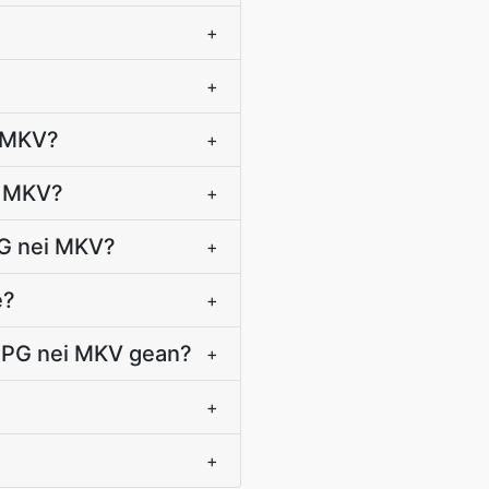
+
+
i MKV?
+
i MKV?
+
PG nei MKV?
+
e?
+
 MPG nei MKV gean?
+
+
+