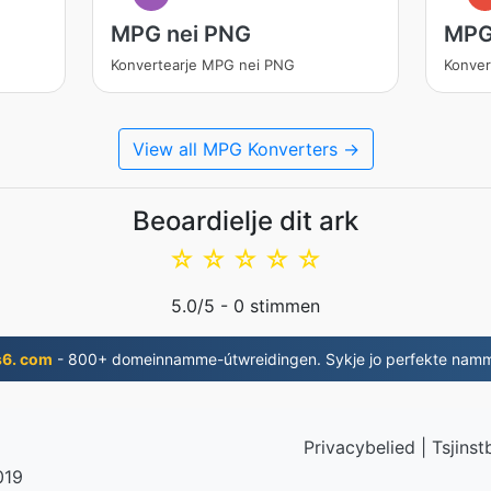
MPG nei PNG
MPG
Konvertearje MPG nei PNG
Konver
View all MPG Konverters →
Beoardielje dit ark
☆
☆
☆
☆
☆
5.0
/5 -
0
stimmen
s6. com
- 800+ domeinnamme-útwreidingen. Sykje jo perfekte nam
Privacybelied
|
Tsjinst
019