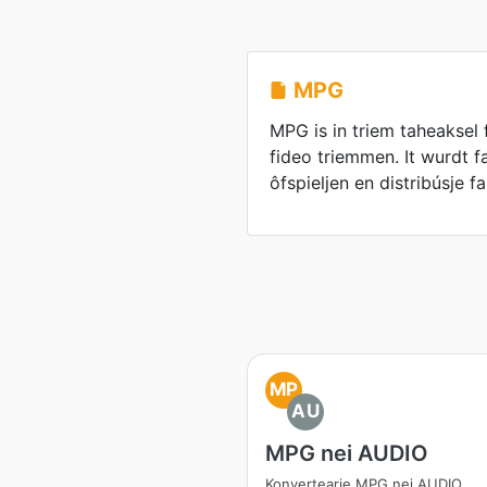
MPG
MPG is in triem taheakse
fideo triemmen. It wurdt fa
ôfspieljen en distribúsje fa
MP
AU
MPG nei AUDIO
Konvertearje MPG nei AUDIO