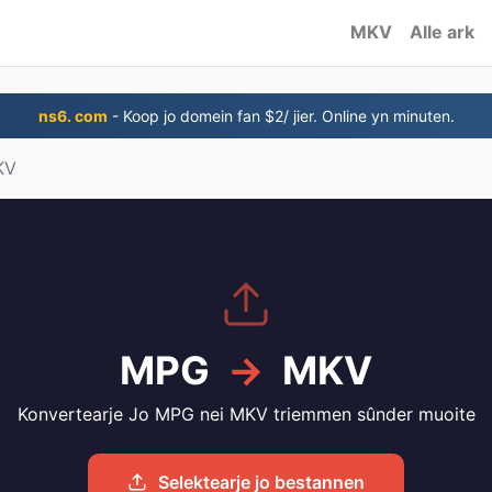
MKV
Alle ark
ns6. com
- Koop jo domein fan $2/ jier. Online yn minuten.
KV
MPG
→
MKV
Konvertearje Jo MPG nei MKV triemmen sûnder muoite
Selektearje jo bestannen