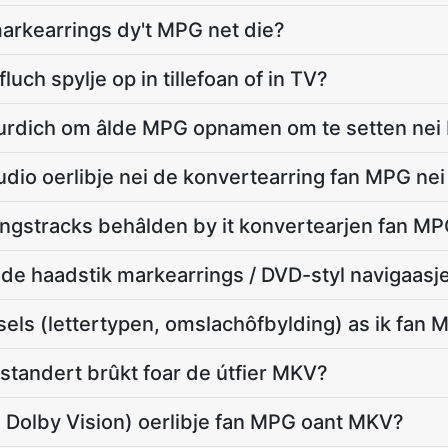
arkearrings dy't MPG net die?
luch spylje op in tillefoan of in TV?
 wurdich om âlde MPG opnamen om te setten ne
udio oerlibje nei de konvertearring fan MPG ne
ingstracks behâlden by it konvertearjen fan M
e haadstik markearrings / DVD-styl navigaasj
els (lettertypen, omslachôfbylding) as ik fan
tandert brûkt foar de útfier MKV?
 Dolby Vision) oerlibje fan MPG oant MKV?