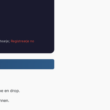
tearje;
Registrearje no
pe en drop.
nnen.