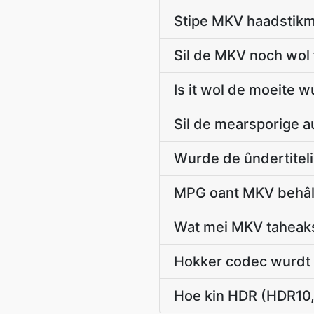
Stipe MKV haadstikm
Sil de MKV noch wol f
Is it wol de moeite
Sil de mearsporige a
Wurde de ûndertitel
MPG oant MKV behâld
Wat mei MKV taheaks
Hokker codec wurdt s
Hoe kin HDR (HDR10,