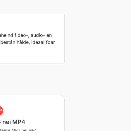
heind fideo-, audio- en
bestân hâlde, ideaal foar
P
 nei MP4
tearje MPG nei MP4