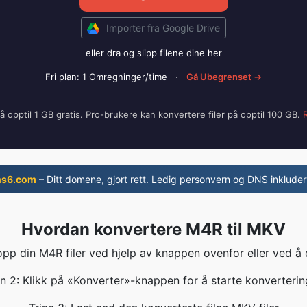
Importer fra Google Drive
eller dra og slipp filene dine her
Fri plan: 1 Omregninger/time
·
Gå Ubegrenset →
på opptil 1 GB gratis. Pro-brukere kan konvertere filer på opptil 100 GB.
R
ns6.com
– Ditt domene, gjort rett. Ledig personvern og DNS inkluder
Hvordan konvertere M4R til MKV
 opp din M4R filer ved hjelp av knappen ovenfor eller ved å 
nn 2: Klikk på «Konverter»-knappen for å starte konverterin