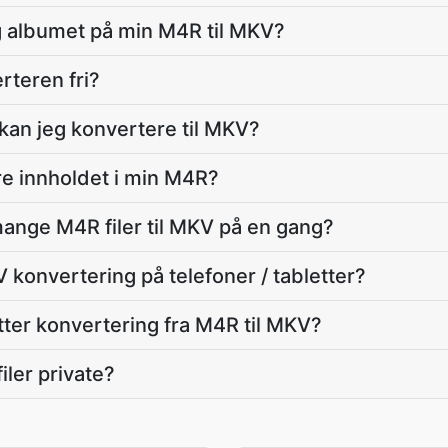
g albumet på min M4R til MKV?
rteren fri?
 kan jeg konvertere til MKV?
re innholdet i min M4R?
ange M4R filer til MKV på en gang?
 konvertering på telefoner / tabletter?
tter konvertering fra M4R til MKV?
ler private?