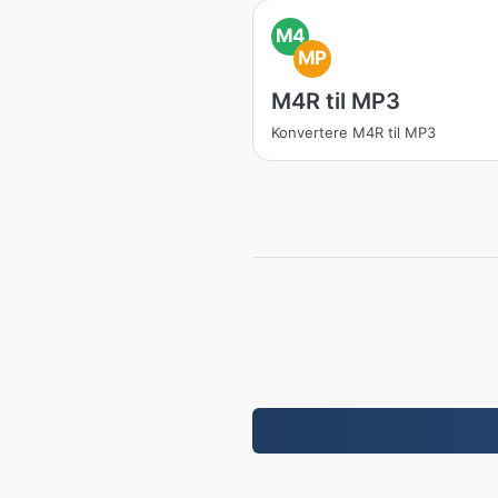
M4
MP
M4R til MP3
Konvertere M4R til MP3