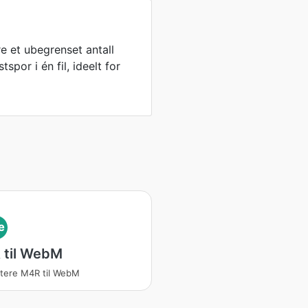
e et ubegrenset antall
spor i én fil, ideelt for
e
 til WebM
tere M4R til WebM