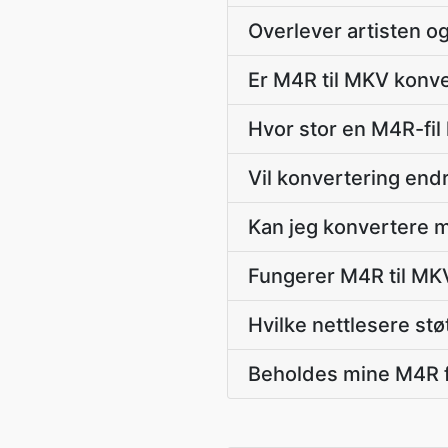
Overlever artisten o
Er M4R til MKV konve
Hvor stor en M4R-fil
Vil konvertering end
Kan jeg konvertere m
Fungerer M4R til MKV
Hvilke nettlesere stø
Beholdes mine M4R fi