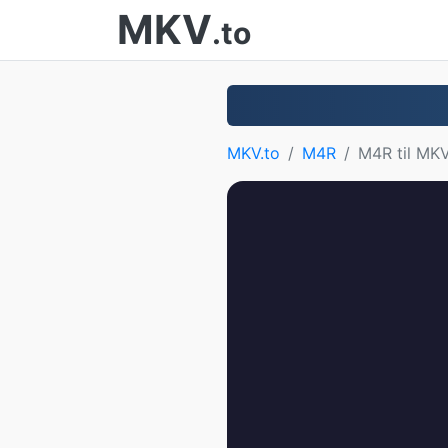
MKV
.to
MKV.to
M4R
M4R til MK