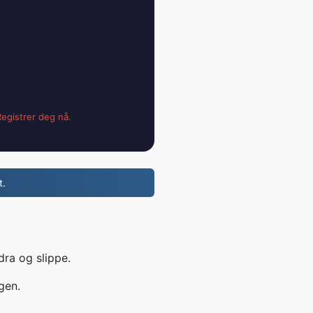
egistrer deg nå.
t.
dra og slippe.
gen.