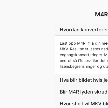
M4R 
Hvordan konverterer 
Last opp M4R- fila din me
MKV. Resultatet lastes ned
engangskonverteringer. M4
endret så iTunes-filer de
lisensbegrensninger og ut
Hva blir bildet hvis j
Blir M4R lyden skrud
Hvor stort vil MKV 