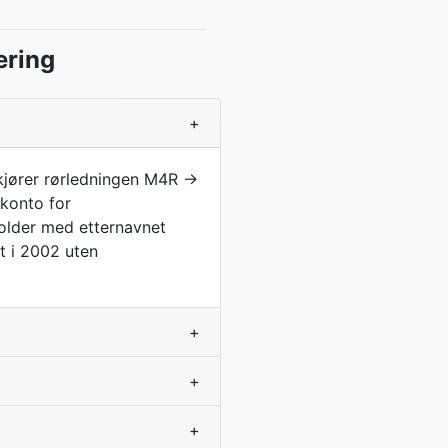
ering
+
kjører rørledningen M4R →
 konto for
holder med etternavnet
t i 2002 uten
+
+
+