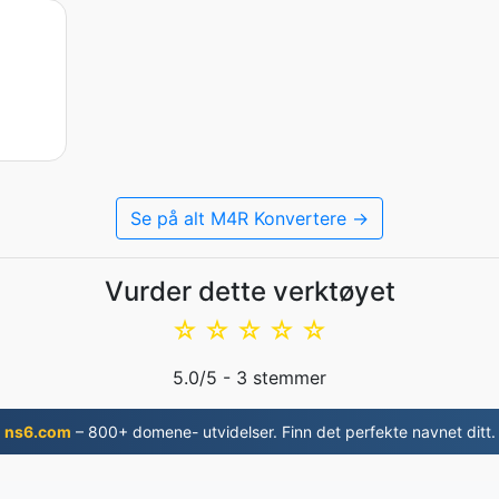
Se på alt M4R Konvertere →
Vurder dette verktøyet
☆
☆
☆
☆
☆
5.0
/5 -
3
stemmer
ns6.com
– 800+ domene- utvidelser. Finn det perfekte navnet ditt.