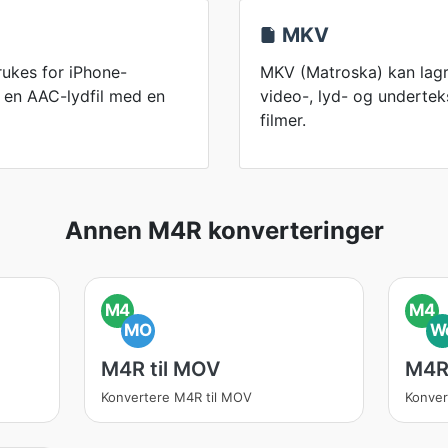
MKV
rukes for iPhone-
MKV (Matroska) kan lagr
g en AAC-lydfil med en
video-, lyd- og undertekst
filmer.
Annen M4R konverteringer
M4
M4
MO
W
M4R til MOV
M4R
Konvertere M4R til MOV
Konver