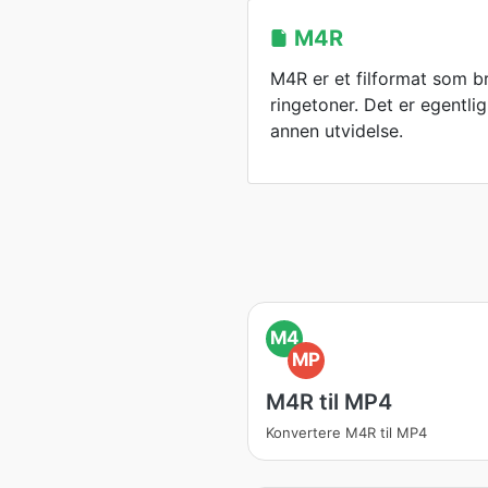
M4R
M4R er et filformat som b
ringetoner. Det er egentli
annen utvidelse.
M4
MP
M4R til MP4
Konvertere M4R til MP4