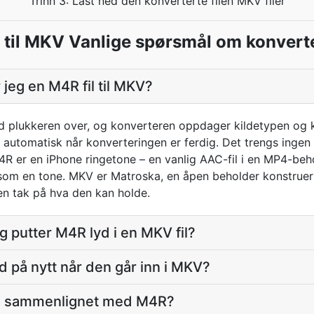
Trinn 3: Last ned den konverterte filen MKV filer
til MKV Vanlige spørsmål om konvert
jeg en M4R fil til MKV?
d plukkeren over, og konverteren oppdager kildetypen og 
 automatisk når konverteringen er ferdig. Det trengs ingen
R er en iPhone ringetone – en vanlig AAC-fil i en MP4-be
t som en tone. MKV er Matroska, en åpen beholder konstruer
en tak på hva den kan holde.
eg putter M4R lyd i en MKV fil?
d på nytt når den går inn i MKV?
bli sammenlignet med M4R?