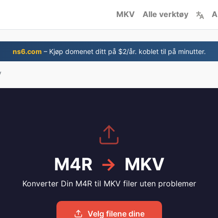
MKV
Alle verktøy
A
ns6.com
– Kjøp domenet ditt på $2/år. koblet til på minutter.
V
M4R
→
MKV
Konverter Din M4R til MKV filer uten problemer
Velg filene dine