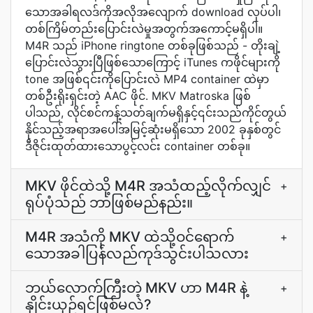
သောအခါရလဒ်ကိုအလိုအလျောက် download လုပ်ပါ၊
တစ်ကြိမ်တည်းပြောင်းလဲမှုအတွက်အကောင့်မရှိပါ။
M4R သည် iPhone ringtone တစ်ခုဖြစ်သည် - တိုးချဲ့
ပြောင်းလဲသွားပြီဖြစ်သောကြောင့် iTunes ကဖိုင်များကို
tone အဖြစ်၎င်းကိုပြောင်းလဲ MP4 container ထဲမှာ
တစ်ဦးရိုးရှင်းတဲ့ AAC ဖိုင်. MKV Matroska ဖြစ်
ပါသည်, လိုင်စင်ကန့်သတ်ချက်မရှိနှင့်၎င်းသည်ကိုင်တွယ်
နိုင်သည့်အရာအပေါ်အမြင့်ဆုံးမရှိသော 2002 ခုနှစ်တွင်
ဒီဇိုင်းထုတ်ထားသောပွင့်လင်း container တစ်ခု။
MKV ဖိုင်ထဲသို့ M4R အသံထည့်လိုက်လျှင်
+
ရုပ်ပုံသည် ဘာဖြစ်မည်နည်း။
M4R အသံကို MKV ထဲသို့ဝင်ရောက်
+
သောအခါပြန်လည်ကုဒ်သွင်းပါသလား
ဘယ်လောက်ကြီးတဲ့ MKV ဟာ M4R နဲ့
+
နှိုင်းယှဉ်ရင်ဖြစ်မလဲ?