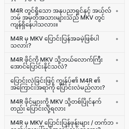
M4R တွင်ရှိသော အနုပညာရှင်နှင့် အယ်လ်
+
ဘမ် အမှတ်အသားများသည် MKV တွင်
ကျန်ရှိနေပါသလား။
M4R မှ MKV ပြောင်းပြန်အခမဲ့ဖြစ်ပါ
+
သလား?
M4R ဖိုင်ကို MKV သို့ဘယ်လောက်ကြီး
+
အောင်ပြောင်းနိုင်သလဲ?
ပြောင်းလဲခြင်းဖြင့် ကျွန်ုပ်၏ M4R ၏
+
အကြောင်းအရာကို ပြောင်းလဲမည်လား?
M4R ဖိုင်များကို MKV သို့တစ်ပြိုင်နက်
+
တည်း ပြောင်းလို့ရလား
M4R မှ MKV ပြောင်းပြန်ဖုန်းများ / တက်ဘ
+