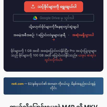
သင့်ဖိုင်များကို ရွေးချယ်ပါ
Google Drive မှ သွင်းပါ
သို့မဟုတ်ဖိုင်များကိုဒီနေရာတွင်ဆွဲချပါ
အခမဲ့အစီအစဉ်: 1 ပြောင်းလဲမှုများ/နာရီ
·
အဆုံးမရှိသွားပါ
→
ဖိုင်များကို 1 GB အထိ အခမဲ့ပြောင်းလဲနိုင်ပြီး Pro အသုံးပြုသူများ
သည် ဖိုင်များကို 100 GB အထိ ပြောင်းလဲနိုင်သည်။
ယခုပဲ စာရင်း
သွင်းလိုက်ပါ။
ns6.com
— $2/နှစ်မှသင်၏ domain ကိုဝယ်ယူ. မိနစ်အနည်းငယ်အွန်
လိုင်း.