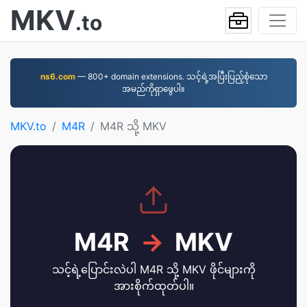
MKV
.to
ns6.com
— 800+ domain extensions. သင့်ရဲ့အပြီးပြည့်စုံသော
အမည်ကိုရှာဖွေပါ။
MKV.to
M4R
M4R သို့ MKV
M4R
→
MKV
သင့်ရဲ့ပြောင်းလဲပါ M4R သို့ MKV ဖိုင်များကို
အားစိုက်ထုတ်ပါ။