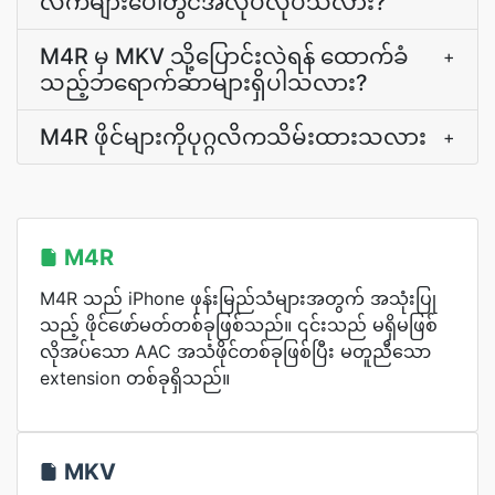
လက်များပေါ်တွင်အလုပ်လုပ်သလား?
M4R မှ MKV သို့ပြောင်းလဲရန် ထောက်ခံ
+
သည့်ဘရောက်ဆာများရှိပါသလား?
M4R ဖိုင်များကိုပုဂ္ဂလိကသိမ်းထားသလား
+
M4R
M4R သည် iPhone ဖုန်းမြည်သံများအတွက် အသုံးပြု
သည့် ဖိုင်ဖော်မတ်တစ်ခုဖြစ်သည်။ ၎င်းသည် မရှိမဖြစ်
လိုအပ်သော AAC အသံဖိုင်တစ်ခုဖြစ်ပြီး မတူညီသော
extension တစ်ခုရှိသည်။
MKV