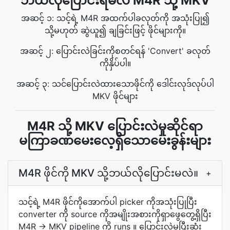
ဘယ်လိုပြောင်းရမလဲ M4R သို့ MKV
အဆင့် ၁: သင့်ရဲ့ M4R အထက်ပါခလုတ်ကို အသုံးပြု၍
သို့မဟုတ် ဆွဲယူ၍ ချခြင်းဖြင့် ဖိုင်များကို။
အဆင့် ၂: ပြောင်းလဲခြင်းကိုစတင်ရန် 'Convert' ခလုတ်
ကိုနှိပ်ပါ။
အဆင့် ၃: သင်ပြောင်းလဲထားသောဖိုင်ကို ဒေါင်းလုဒ်လုပ်ပါ
MKV ဖိုင်များ
M4R သို့ MKV ပြောင်းလဲမှုဆိုင်ရာ
မကြာခဏမေးလေ့ရှိသောမေးခွန်းများ
M4R ဖိုင်ကို MKV သို့ဘယ်လိုပြောင်းမလဲ။
+
သင့်ရဲ့ M4R ဖိုင်ကိုအောက်ပါ picker ကိုအသုံးပြုပြီး
converter ကို source ကိုအမျိုးအစားကိုရှာဖွေတွေ့ရှိပြီး
M4R -> MKV pipeline ကို runs ။ ပြောင်းလဲမှုပြီးဆုံး