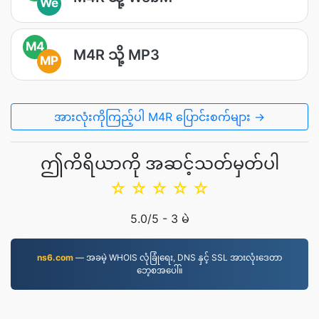
We
M4
M4R သို့ MP3
MP
အားလုံးကိုကြည့်ပါ M4R ပြောင်းစက်များ →
ဤကိရိယာကို အဆင့်သတ်မှတ်ပါ
☆
☆
☆
☆
☆
5.0
/5 -
3
မဲ
ns6.com
— အခမဲ့ WHOIS လုံခြုံရေး, DNS နှင့် SSL အားလုံးဒေတာ
ဘေ့စအပေါ်။