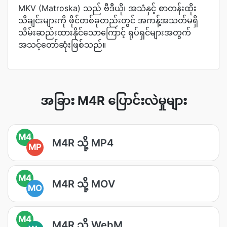
MKV (Matroska) သည် ဗီဒီယို၊ အသံနှင့် စာတန်းထိုး
သီချင်းများကို ဖိုင်တစ်ခုတည်းတွင် အကန့်အသတ်မရှိ
သိမ်းဆည်းထားနိုင်သောကြောင့် ရုပ်ရှင်များအတွက်
အသင့်တော်ဆုံးဖြစ်သည်။
အခြား M4R ပြောင်းလဲမှုများ
M4
M4R သို့ MP4
MP
M4
M4R သို့ MOV
MO
M4
M4R သို့ WebM