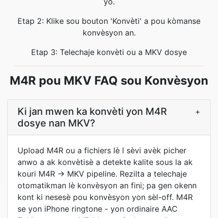
yo.
Etap 2: Klike sou bouton 'Konvèti' a pou kòmanse
konvèsyon an.
Etap 3: Telechaje konvèti ou a MKV dosye
M4R pou MKV FAQ sou Konvèsyon
Ki jan mwen ka konvèti yon M4R
+
dosye nan MKV?
Upload M4R ou a fichiers lè l sèvi avèk picher
anwo a ak konvètisè a detekte kalite sous la ak
kouri M4R -> MKV pipeline. Rezilta a telechaje
otomatikman lè konvèsyon an fini; pa gen okenn
kont ki nesesè pou konvèsyon yon sèl-off. M4R
se yon iPhone ringtone - yon ordinaire AAC