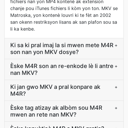
fichiers nan yon MP4 kontenè ak extension
chanje pou iTunes fichiers li kòm yon ton. MKV se
Matroska, yon kontenè louvri ki te fèt an 2002
san okenn restriksyon lisans ak san plafon sou sa
li ka kenbe.
Ki sa ki pral imaj la si mwen mete M4R
+
son nan yon MKV dosye?
Èske M4R son an re-enkode lè li antre
+
nan MKV?
Ki jan gwo MKV a pral konpare ak
+
M4R?
Èske tag atizay ak albòm sou M4R
+
mwen an rete nan MKV?