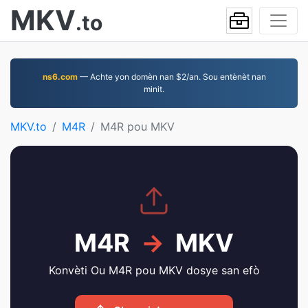
MKV
.to
ns6.com
— Achte yon domèn nan $2/an. Sou entènèt nan
minit.
MKV.to
M4R
M4R pou MKV
M4R
→
MKV
Konvèti Ou M4R pou MKV dosye san efò