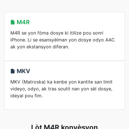
M4R
M4R se yon fòma dosye ki itilize pou sonri
iPhone. Li se esansyèlman yon dosye odyo AAC
ak yon ekstansyon diferan.
MKV
MKV (Matroska) ka kenbe yon kantite san limit
videyo, odyo, ak tras soutit nan yon sèl dosye,
ideyal pou fim.
Lòt M4R konvèsyon