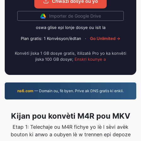
Chwazi dosye ou yo
Importer de Google Drive
oswa glise epi lonje dosye ou isit la
Plan gratis: 1 Konvèsyon/èdtan
·
Go Unlimited →
Konvèti jiska 1 GB dosye gratis, itilizatè Pro yo ka konvèti
jiska 100 GB dosye;
Enskri kounye a
ns6.com
— Domain ou, fè byen. Prive ak DNS gratis ki enkli.
Kijan pou konvèti M4R pou MKV
Etap 1: Telechaje ou M4R fichye yo lè l sèvi avèk
bouton ki anwo a oubyen lè w trennen epi depoze