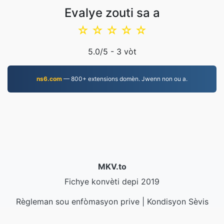
Evalye zouti sa a
☆
☆
☆
☆
☆
5.0
/5 -
3
vòt
ns6.com
— 800+ extensions domèn. Jwenn non ou a.
MKV.to
Fichye konvèti depi 2019
Règleman sou enfòmasyon prive
|
Kondisyon Sèvis
yo
|
Konsènan nou
|
Kontakte nou
|
API
|
Echantiyon
|