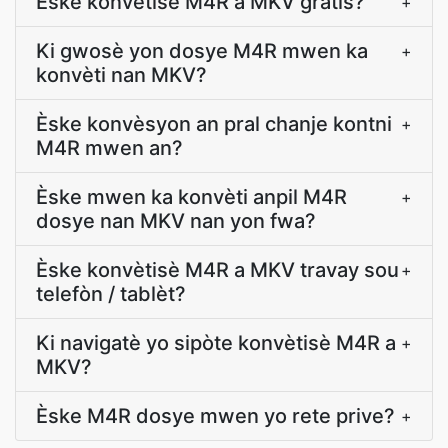
Èske konvètisè M4R a MKV gratis?
+
Ki gwosè yon dosye M4R mwen ka
+
konvèti nan MKV?
Èske konvèsyon an pral chanje kontni
+
M4R mwen an?
Èske mwen ka konvèti anpil M4R
+
dosye nan MKV nan yon fwa?
Èske konvètisè M4R a MKV travay sou
+
telefòn / tablèt?
Ki navigatè yo sipòte konvètisè M4R a
+
MKV?
Èske M4R dosye mwen yo rete prive?
+