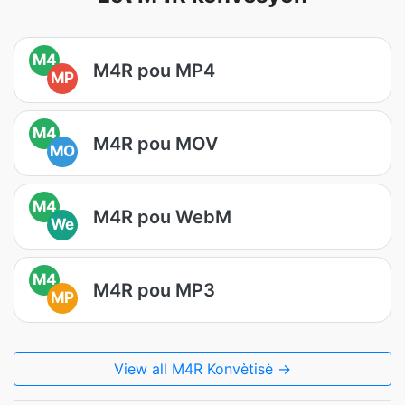
M4
M4R pou MP4
MP
M4
M4R pou MOV
MO
M4
M4R pou WebM
We
M4
M4R pou MP3
MP
View all M4R Konvètisè →