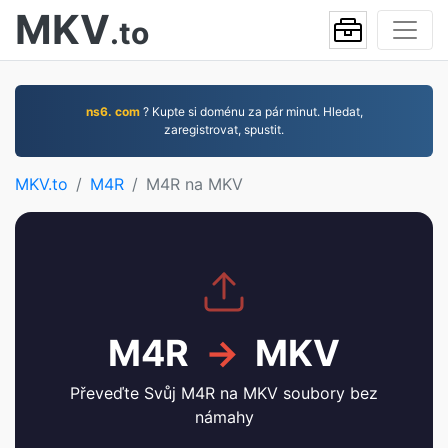
MKV
.to
ns6. com
? Kupte si doménu za pár minut. Hledat,
zaregistrovat, spustit.
MKV.to
M4R
M4R na MKV
M4R
→
MKV
Převeďte Svůj M4R na MKV soubory bez
námahy