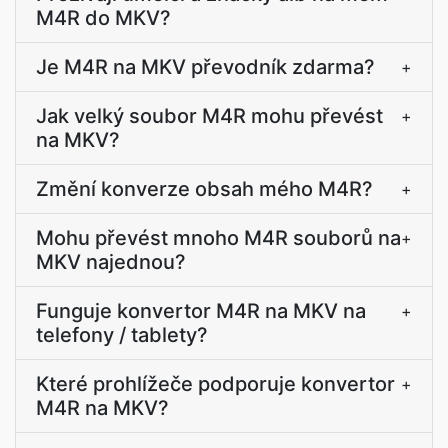
M4R do MKV?
Je M4R na MKV převodník zdarma?
+
Jak velký soubor M4R mohu převést
+
na MKV?
Změní konverze obsah mého M4R?
+
Mohu převést mnoho M4R souborů na
+
MKV najednou?
Funguje konvertor M4R na MKV na
+
telefony / tablety?
Které prohlížeče podporuje konvertor
+
M4R na MKV?