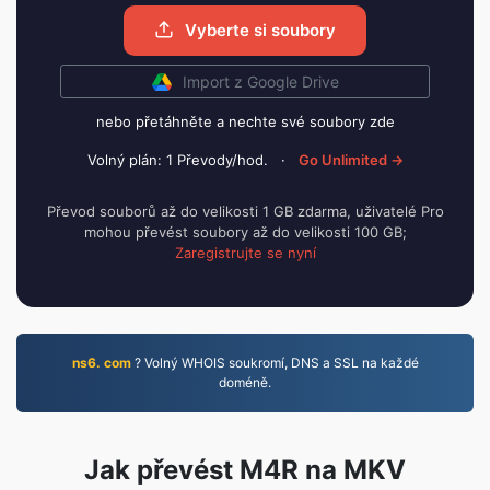
Vyberte si soubory
Import z Google Drive
nebo přetáhněte a nechte své soubory zde
Volný plán: 1 Převody/hod.
·
Go Unlimited →
Převod souborů až do velikosti 1 GB zdarma, uživatelé Pro
mohou převést soubory až do velikosti 100 GB;
Zaregistrujte se nyní
ns6. com
? Volný WHOIS soukromí, DNS a SSL na každé
doméně.
Jak převést M4R na MKV