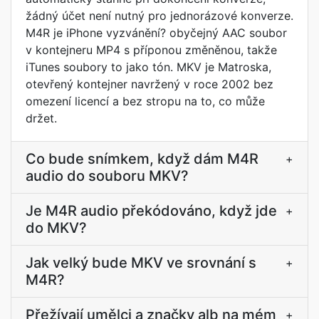
žádný účet není nutný pro jednorázové konverze.
M4R je iPhone vyzvánění? obyčejný AAC soubor
v kontejneru MP4 s příponou změněnou, takže
iTunes soubory to jako tón. MKV je Matroska,
otevřený kontejner navržený v roce 2002 bez
omezení licencí a bez stropu na to, co může
držet.
Co bude snímkem, když dám M4R
+
audio do souboru MKV?
Je M4R audio překódováno, když jde
+
do MKV?
Jak velký bude MKV ve srovnání s
+
M4R?
Přežívají umělci a značky alb na mém
+