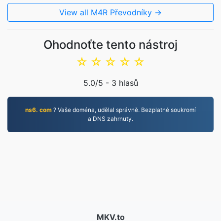
View all M4R Převodníky →
Ohodnoťte tento nástroj
☆
☆
☆
☆
☆
5.0
/5 -
3
hlasů
ns6. com
? Vaše doména, udělal správně. Bezplatné soukromí
a DNS zahrnuty.
MKV.to