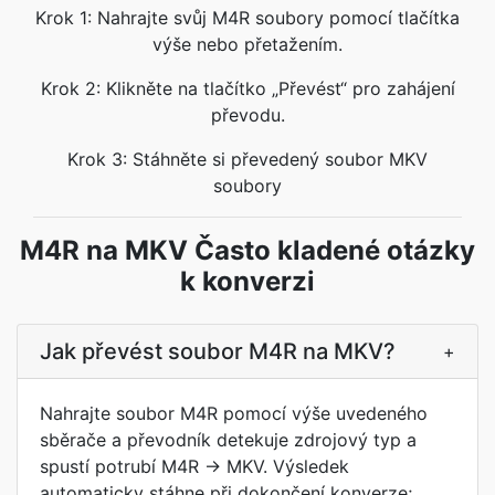
Krok 1: Nahrajte svůj M4R soubory pomocí tlačítka
výše nebo přetažením.
Krok 2: Klikněte na tlačítko „Převést“ pro zahájení
převodu.
Krok 3: Stáhněte si převedený soubor MKV
soubory
M4R na MKV Často kladené otázky
k konverzi
Jak převést soubor M4R na MKV?
+
Nahrajte soubor M4R pomocí výše uvedeného
sběrače a převodník detekuje zdrojový typ a
spustí potrubí M4R -> MKV. Výsledek
automaticky stáhne při dokončení konverze;