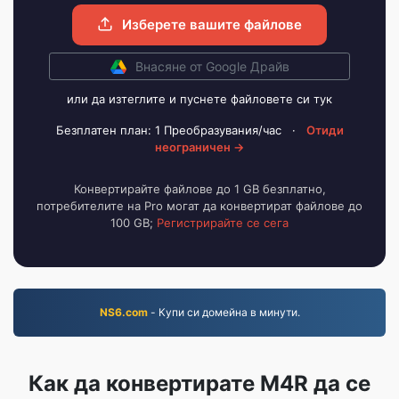
Изберете вашите файлове
Внасяне от Google Драйв
или да изтеглите и пуснете файловете си тук
Безплатен план: 1 Преобразувания/час
·
Отиди
неограничен →
Конвертирайте файлове до 1 GB безплатно,
потребителите на Pro могат да конвертират файлове до
100 GB;
Регистрирайте се сега
NS6.com
- Купи си домейна в минути.
Как да конвертирате M4R да се