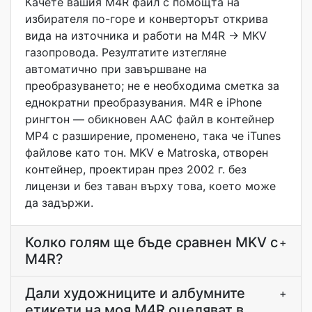
Качете вашия M4R файл с помощта на
избирателя по-горе и конверторът открива
вида на източника и работи на M4R -> MKV
газопровода. Резултатите изтегляне
автоматично при завършване на
преобразуването; не е необходима сметка за
еднократни преобразувания. M4R е iPhone
рингтон — обикновен AAC файл в контейнер
MP4 с разширение, променено, така че iTunes
файлове като тон. MKV е Matroska, отворен
контейнер, проектиран през 2002 г. без
лицензи и без таван върху това, което може
да задържи.
Колко голям ще бъде сравнен MKV с
+
M4R?
Дали художниците и албумните
+
етикети на моя M4R оцеляват в