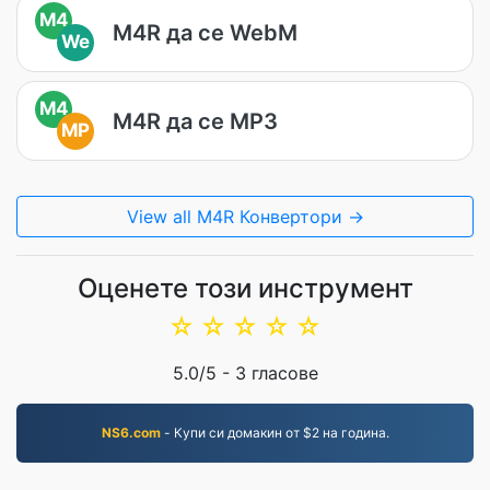
M4
M4R да се WebM
We
M4
M4R да се MP3
MP
View all M4R Конвертори →
Оценете този инструмент
☆
☆
☆
☆
☆
5.0
/5 -
3
гласове
NS6.com
- Купи си домакин от $2 на година.