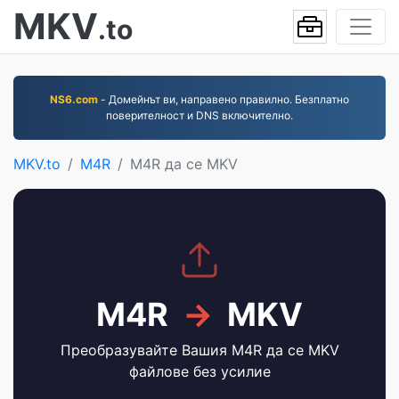
MKV
.to
NS6.com
- Домейнът ви, направено правилно. Безплатно
поверителност и DNS включително.
MKV.to
M4R
M4R да се MKV
M4R
→
MKV
Преобразувайте Вашия M4R да се MKV
файлове без усилие