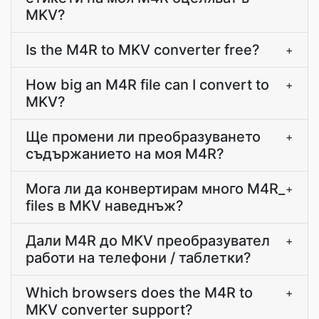
MKV?
Is the M4R to MKV converter free?
+
How big an M4R file can I convert to
+
MKV?
Ще промени ли преобразуването
+
съдържанието на моя M4R?
Мога ли да конвертирам много M4R_
+
files в MKV наведнъж?
Дали M4R до MKV преобразувател
+
работи на телефони / таблетки?
Which browsers does the M4R to
+
MKV converter support?