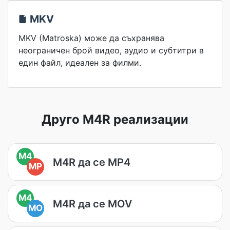
MKV
MKV (Matroska) може да съхранява
неограничен брой видео, аудио и субтитри в
един файл, идеален за филми.
Друго M4R реализации
M4
M4R да се MP4
MP
M4
M4R да се MOV
MO