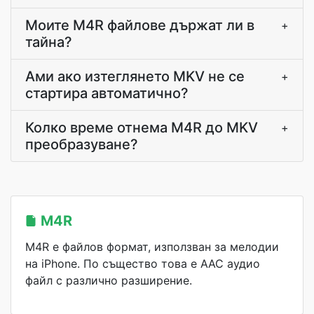
Моите M4R файлове държат ли в
+
тайна?
Ами ако изтеглянето MKV не се
+
стартира автоматично?
Колко време отнема M4R до MKV
+
преобразуване?
M4R
M4R е файлов формат, използван за мелодии
на iPhone. По същество това е AAC аудио
файл с различно разширение.