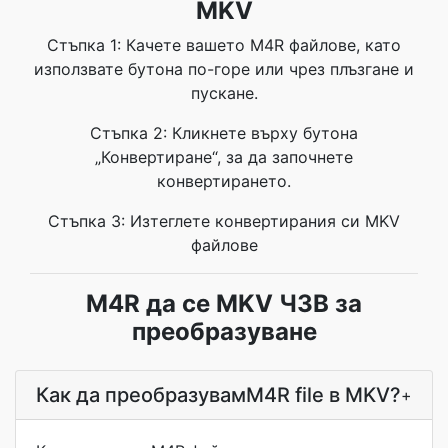
MKV
Стъпка 1: Качете вашето M4R файлове, като
използвате бутона по-горе или чрез плъзгане и
пускане.
Стъпка 2: Кликнете върху бутона
„Конвертиране“, за да започнете
конвертирането.
Стъпка 3: Изтеглете конвертирания си MKV
файлове
M4R да се MKV ЧЗВ за
преобразуване
Как да преобразувамM4R file в MKV?
+