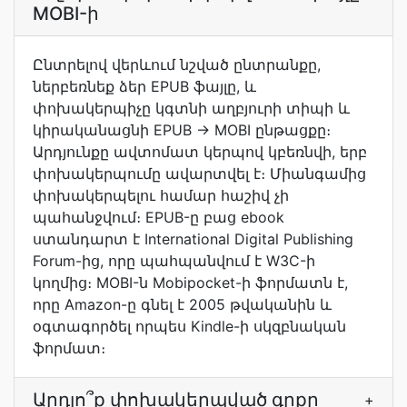
MOBI-ի
Ընտրելով վերևում նշված ընտրանքը,
ներբեռնեք ձեր EPUB ֆայլը, և
փոխակերպիչը կգտնի աղբյուրի տիպի և
կիրականացնի EPUB -> MOBI ընթացքը։
Արդյունքը ավտոմատ կերպով կբեռնվի, երբ
փոխակերպումը ավարտվել է։ Միանգամից
փոխակերպելու համար հաշիվ չի
պահանջվում։ EPUB-ը բաց ebook
ստանդարտ է International Digital Publishing
Forum-ից, որը պահպանվում է W3C-ի
կողմից։ MOBI-ն Mobipocket-ի ֆորմատն է,
որը Amazon-ը գնել է 2005 թվականին և
օգտագործել որպես Kindle-ի սկզբնական
ֆորմատ։
Արդյո՞ք փոխակերպված գրքը
+