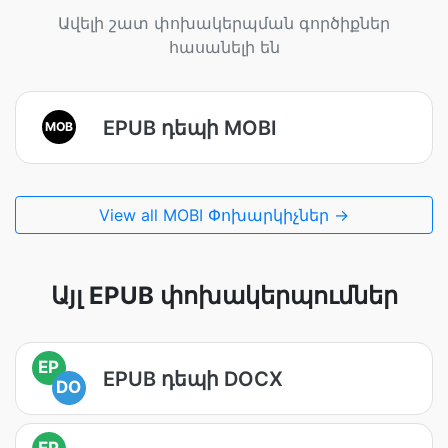
Ավելի շատ փոխակերպման գործիքներ
հասանելի են
EPUB դեպի MOBI
MOB
View all MOBI Փոխարկիչներ →
Այլ EPUB փոխակերպումներ
EP
EPUB դեպի DOCX
DO
EP