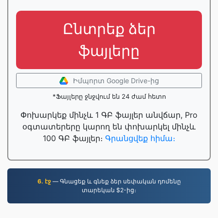
Ընտրեք ձեր
ֆայլերը
Իմպորտ Google Drive-ից
*Ֆայլերը ջնջվում են 24 ժամ հետո
Փոխարկեք մինչև 1 ԳԲ ֆայլեր անվճար, Pro
օգտատերերը կարող են փոխարկել մինչև
100 ԳԲ ֆայլեր։
Գրանցվեք հիմա։
6. էջ
— Գնացեք և գնեք ձեր սեփական դոմենը
տարեկան $2-ից։