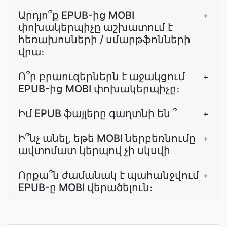
Արդյո՞ք EPUB-ից MOBI
+
փոխակերպիչը աշխատում է
հեռախոսների / սմարթֆոնների
վրա։
Ո՞ր բրաուզերներն է աջակցում
+
EPUB-ից MOBI փոխակերպիչը։
Իմ EPUB ֆայլերը գաղտնի են ՞
+
Ի՞նչ անել, եթե MOBI ներբեռնումը
+
ավտոմատ կերպով չի սկսվի
Որքա՞ն ժամանակ է պահանջվում
+
EPUB-ը MOBI վերածելուն։