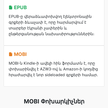
EPUB
EPUB-ը վերաձևափոխվող էլեկտրոնային
գրքերի ձևաչափ է, որը հարմարվում է
տարբեր էկրանի չափերին և
ընթերցանության նախասիրություններին։
MOBI
MOBI-ն Kindle-ի ավելի հին ֆորմատն է, որը
փոխարինվել է AZW3-ով և Amazon-ի կողմից
հրաժարվել է նոր sideloaded գրքերի համար.
MOBI Փոխարկիչներ