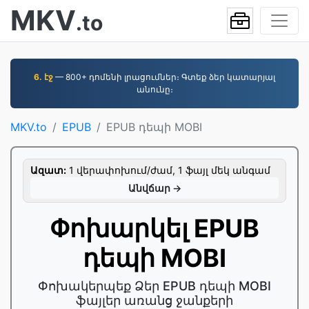
MKV
.to
6. էջ
— 800+ դոմենի լրացումներ։ Գտեք ձեր կատարյալ
անունը։
MKV.to
EPUB
EPUB դեպի MOBI
Ազատ:
1 վերափոխում/ժամ, 1 ֆայլ մեկ անգամ
Անվճար →
Փոխարկել EPUB
դեպի MOBI
Փոխակերպեք Ձեր EPUB դեպի MOBI
ֆայլեր առանց ջանքերի