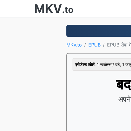
MKV
.to
MKV.to
EPUB
EPUB सेवा म
प्रोजेक्ट खोलें:
1 रूपांतरण/ घंटे, 1 फ़
बद
अपने