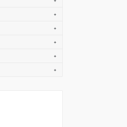
+
+
+
+
+
+