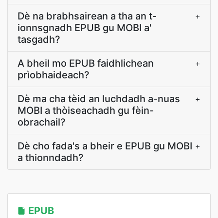
Dè na brabhsairean a tha an t-
+
ionnsgnadh EPUB gu MOBI a'
tasgadh?
A bheil mo EPUB faidhlichean
+
prìobhaideach?
Dè ma cha tèid an luchdadh a-nuas
+
MOBI a thòiseachadh gu fèin-
obrachail?
Dè cho fada's a bheir e EPUB gu MOBI
+
a thionndadh?
EPUB