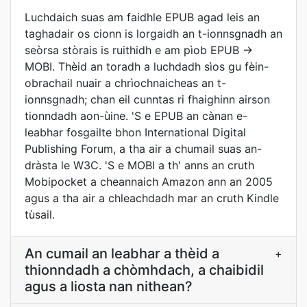
Luchdaich suas am faidhle EPUB agad leis an
taghadair os cionn is lorgaidh an t-ionnsgnadh an
seòrsa stòrais is ruithidh e am pìob EPUB ->
MOBI. Thèid an toradh a luchdadh sìos gu fèin-
obrachail nuair a chrìochnaicheas an t-
ionnsgnadh; chan eil cunntas ri fhaighinn airson
tionndadh aon-ùine. 'S e EPUB an cànan e-
leabhar fosgailte bhon International Digital
Publishing Forum, a tha air a chumail suas an-
dràsta le W3C. 'S e MOBI a th' anns an cruth
Mobipocket a cheannaich Amazon ann an 2005
agus a tha air a chleachdadh mar an cruth Kindle
tùsail.
An cumail an leabhar a thèid a
+
thionndadh a chòmhdach, a chaibidil
agus a liosta nan nithean?