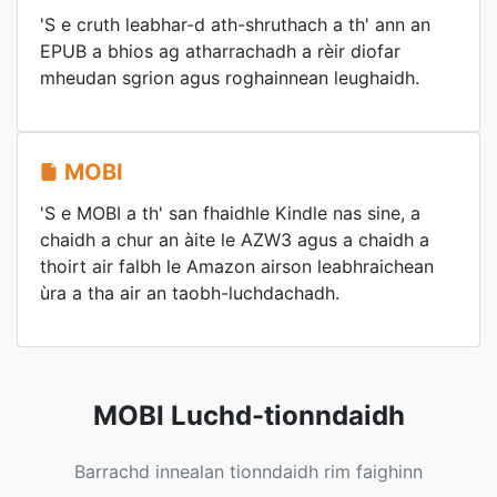
'S e cruth leabhar-d ath-shruthach a th' ann an
EPUB a bhios ag atharrachadh a rèir diofar
mheudan sgrion agus roghainnean leughaidh.
MOBI
'S e MOBI a th' san fhaidhle Kindle nas sine, a
chaidh a chur an àite le AZW3 agus a chaidh a
thoirt air falbh le Amazon airson leabhraichean
ùra a tha air an taobh-luchdachadh.
MOBI Luchd-tionndaidh
Barrachd innealan tionndaidh rim faighinn