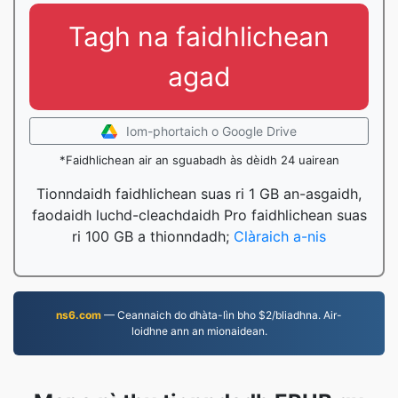
Tagh na faidhlichean
agad
Iom-phortaich o Google Drive
*Faidhlichean air an sguabadh às dèidh 24 uairean
Tionndaidh faidhlichean suas ri 1 GB an-asgaidh,
faodaidh luchd-cleachdaidh Pro faidhlichean suas
ri 100 GB a thionndadh;
Clàraich a-nis
ns6.com
— Ceannaich do dhàta-lìn bho $2/bliadhna. Air-
loidhne ann an mionaidean.