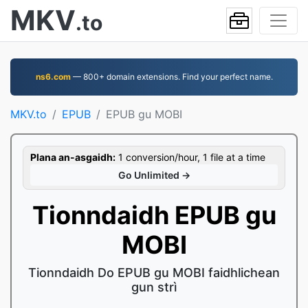
MKV
.to
ns6.com
— 800+ domain extensions. Find your perfect name.
MKV.to
EPUB
EPUB gu MOBI
Plana an-asgaidh:
1 conversion/hour, 1 file at a time
Go Unlimited →
Tionndaidh EPUB gu
MOBI
Tionndaidh Do EPUB gu MOBI faidhlichean
gun strì