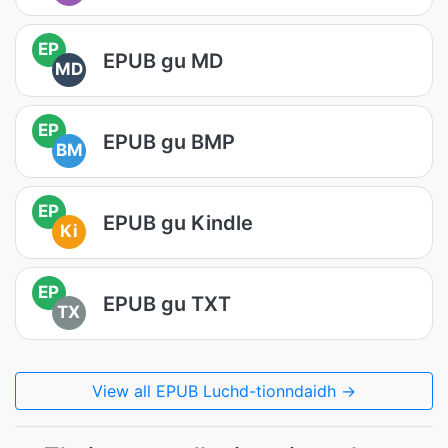
EP
EPUB gu MD
MD
EP
EPUB gu BMP
BM
EP
EPUB gu Kindle
Ki
EP
EPUB gu TXT
TX
View all EPUB Luchd-tionndaidh →