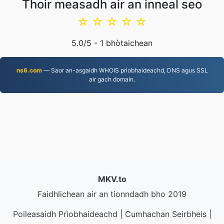
Thoir measadh air an inneal seo
☆
☆
☆
☆
☆
5.0
/5 -
1
bhòtaichean
ns6.com
— Saor an-asgaidh WHOIS prìobhaideachd, DNS agus SSL
air gach domain.
MKV.to
Faidhlichean air an tionndadh bho 2019
Poileasaidh Prìobhaideachd
|
Cumhachan Seirbheis
|