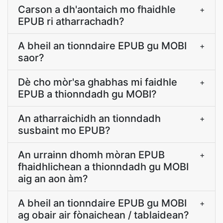
Carson a dh'aontaich mo fhaidhle
+
EPUB ri atharrachadh?
A bheil an tionndaire EPUB gu MOBI
+
saor?
Dè cho mòr'sa ghabhas mi faidhle
+
EPUB a thionndadh gu MOBI?
An atharraichidh an tionndadh
+
susbaint mo EPUB?
An urrainn dhomh mòran EPUB
+
fhaidhlichean a thionndadh gu MOBI
aig an aon àm?
A bheil an tionndaire EPUB gu MOBI
+
ag obair air fònaichean / tablaidean?