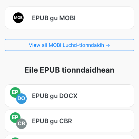
EPUB gu MOBI
MOB
View all MOBI Luchd-tionndaidh →
Eile EPUB tionndaidhean
EP
EPUB gu DOCX
DO
EP
EPUB gu CBR
CB