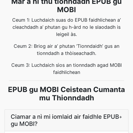
Mar a nì thu tionndadh EPUB gu
MOBI
Ceum 1: Luchdaich suas do EPUB faidhlichean a’
cleachdadh a’ phutan gu h-àrd no le slaodadh is
leigeil às.
Ceum 2: Briog air a’ phutan ‘Tionndaidh’ gus an
tionndadh a thòiseachadh.
Ceum 3: Luchdaich sìos an tionndadh agad MOBI
faidhlichean
EPUB gu MOBI Ceistean Cumanta
mu Thionndadh
Ciamar a nì mi iomlaid air faidhle EPUB
+
gu MOBI?