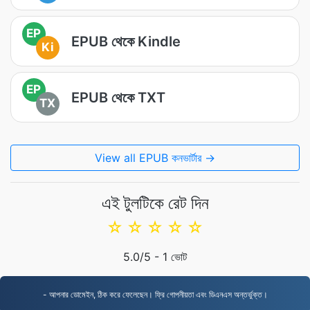
EP
EPUB থেকে Kindle
Ki
EP
EPUB থেকে TXT
TX
View all EPUB কনভার্টার →
এই টুলটিকে রেট দিন
☆
☆
☆
☆
☆
5.0
/5 -
1
ভোট
- আপনার ডোমেইন, ঠিক করে ফেলেছেন। ফ্রি গোপনীয়তা এবং ডিএনএস অন্তর্ভুক্ত।