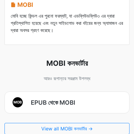
MOBI
মোবি হচ্ছে কিন্ডল এর পুরনো ফরম্যাট, যা এডব্লিউডব্লিউ৩ এর দ্বারা
প্রতিস্থাপিত হয়েছে এবং নতুন সাইডলোড করা বইয়ের জন্য অ্যামাজন এর
দ্বারা অবসর গ্রহণ করেছে।
MOBI কনভার্টার
আরও রূপান্তর সরঞ্জাম উপলব্ধ
EPUB থেকে MOBI
MOB
View all MOBI কনভার্টার →