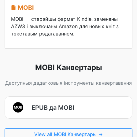
MOBI
MOBI — старэйшы фармат Kindle, заменены
AZW3 і выключаны Amazon для новых кніг з
тэкставым рэдагаваннем.
MOBI Канвертары
Даступныя дадатковыя інструменты канвертавання
EPUB да MOBI
MOB
View all MOBI Канвертары →