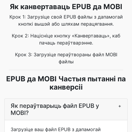
Як канвертаваць EPUB да MOBI
Крок 1: Загрузіце свой EPUB файлы з дапамогай
кнопкі вышэй або шляхам перацягвання.
Крок 2: Націсніце кнопку «Канвертаваць», каб
пачаць пераўтварэнне.
Крок 3: Загрузіце пераўтвораны файл MOBI
файлы
EPUB да MOBI Частыя пытанні па
канверсіі
Як пераўтварыць файл EPUB у
+
MOBI?
Загрузіце ваш файл EPUB з дапамогай