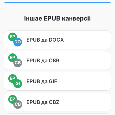
Іншае EPUB канверсіі
EP
EPUB да DOCX
DO
EP
EPUB да CBR
CB
EP
EPUB да GIF
GI
EP
EPUB да CBZ
CB