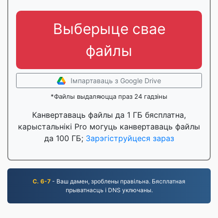
Выберыце свае
файлы
Імпартаваць з Google Drive
*Файлы выдаляюцца праз 24 гадзіны
Канвертаваць файлы да 1 ГБ бясплатна,
карыстальнікі Pro могуць канвертаваць файлы
да 100 ГБ;
Зарэгіструйцеся зараз
С. 6-7
- Ваш дамен, зроблены правільна. Бясплатная
прыватнасць і DNS уключаны.