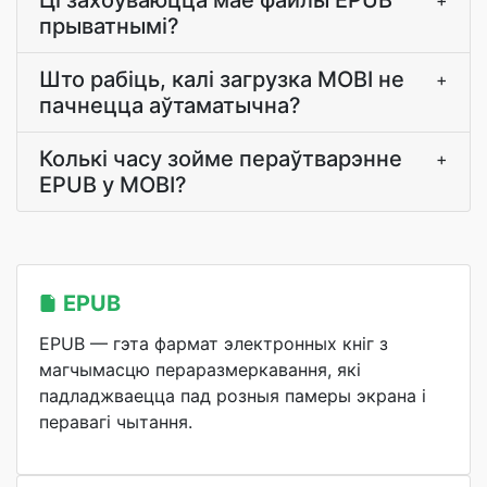
Ці захоўваюцца мае файлы EPUB
+
прыватнымі?
Што рабіць, калі загрузка MOBI не
+
пачнецца аўтаматычна?
Колькі часу зойме пераўтварэнне
+
EPUB у MOBI?
EPUB
EPUB — гэта фармат электронных кніг з
магчымасцю пераразмеркавання, які
падладжваецца пад розныя памеры экрана і
перавагі чытання.