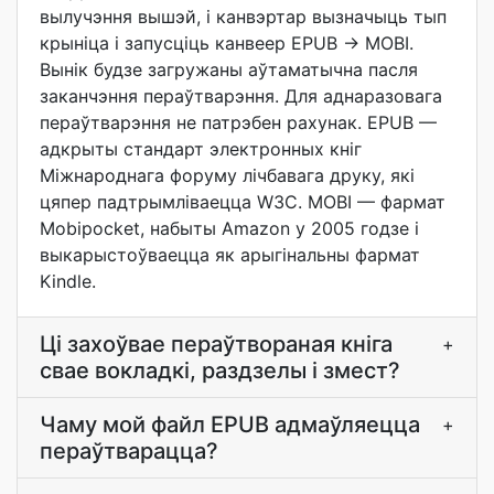
вылучэння вышэй, і канвэртар вызначыць тып
крыніца і запусціць канвеер EPUB -> MOBI.
Вынік будзе загружаны аўтаматычна пасля
заканчэння пераўтварэння. Для аднаразовага
пераўтварэння не патрэбен рахунак. EPUB —
адкрыты стандарт электронных кніг
Міжнароднага форуму лічбавага друку, які
цяпер падтрымліваецца W3C. MOBI — фармат
Mobipocket, набыты Amazon у 2005 годзе і
выкарыстоўваецца як арыгінальны фармат
Kindle.
Ці захоўвае пераўтвораная кніга
+
свае вокладкі, раздзелы і змест?
Чаму мой файл EPUB адмаўляецца
+
пераўтварацца?