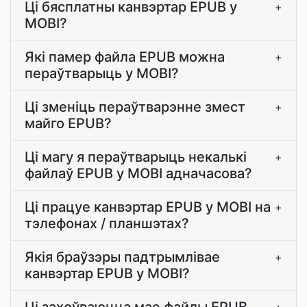
Ці бясплатны канвэртар EPUB у
+
MOBI?
Які памер файла EPUB можна
+
пераўтварыць у MOBI?
Ці зменіць пераўтварэнне змест
+
майго EPUB?
Ці магу я пераўтварыць некалькі
+
файлаў EPUB у MOBI адначасова?
Ці працуе канвэртар EPUB у MOBI на
+
тэлефонах / планшэтах?
Якія браўзэры падтрымлівае
+
канвэртар EPUB у MOBI?