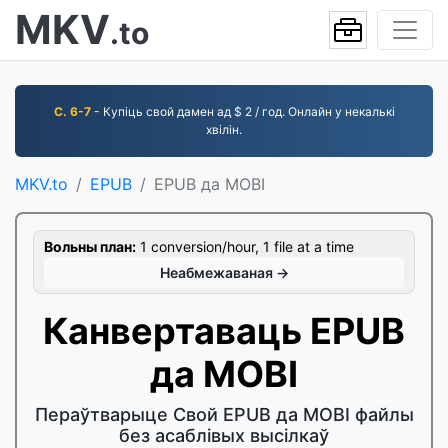
MKV
.to
С. 6-7
- Купіць свой дамен ад $ 2 / год. Онлайн у некалькі
хвілін.
MKV.to
EPUB
EPUB да MOBI
Вольны план:
1 conversion/hour, 1 file at a time
Неабмежаваная →
Канвертаваць EPUB
да MOBI
Пераўтварыце Свой EPUB да MOBI файлы
без асаблівых высілкаў