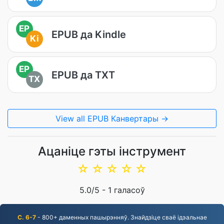
EP
EPUB да Kindle
Ki
EP
EPUB да TXT
TX
View all EPUB Канвертары →
Ацаніце гэты інструмент
☆
☆
☆
☆
☆
5.0
/5 -
1
галасоў
С. 6-7
- 800+ даменных пашырэнняў. Знайдзіце сваё ідэальнае